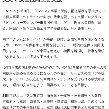
CBcloudは9月4日、「PickGo」事業に登録、配送業務を手掛けてい
る個人事業主のドライバー向けに代車を貸し出す支援プログラム
「ピックゴー黒ナンバー車共同使用」に関し、現在の首都圏に加
え、同日から新たに近畿エリアで提供を始めたと発表した。
同プログラムはドライバーが事故・故障、点検で車両を使えなくな
る際、CBcloudが保有する車両を貸し出し、一時的に提供（共同使
用）する。ドライバーが車両を使えない時間を解消し、仕事を継続
できるようにして収益を下支えする。
今年3月末の国土交通省からの通達で、公的に事業者間での車両の共
同使用が認められるようになったのを受け、サービスのエリアを拡
大。ドライバーが安心して車両メンテナンスを受けられる環境を整
備し、運行の安全性をより一層高めていくことも目指す。
利用可能なエリアは東京都・埼玉県・千葉県・神奈川県・大阪府・
京都府・兵庫県・奈良県・三重県・滋賀県・和歌山県。このうち近
畿エリアでの車両受け渡し・返却場所は大阪市中央区と京都市伏見