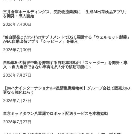
三井倉庫ホールディングス、受託物流業務に 「生成AI出荷検品アプリ」
を開発・導入開始
2026年7月30日
“独自開発こだわり”のサプリメントでD2C展開する「ウェルモット製薬」
がEC自動出荷アプリ「シッピーノ」を導入
2026年7月30日
自動車船の荷役中断を抑制する自動車移動用「スケーター」を開発・導
入 ～自力走行できない車両を約5分で移動可能に～
2026年7月27日
【㈱ハナインターナショナル×星清重機運輸㈱】グループ会社で販売力の
更なる強化ねらう
2026年7月27日
東京ミッドタウン八重洲でロボット配送サービスを本格始動
2026年7月27日