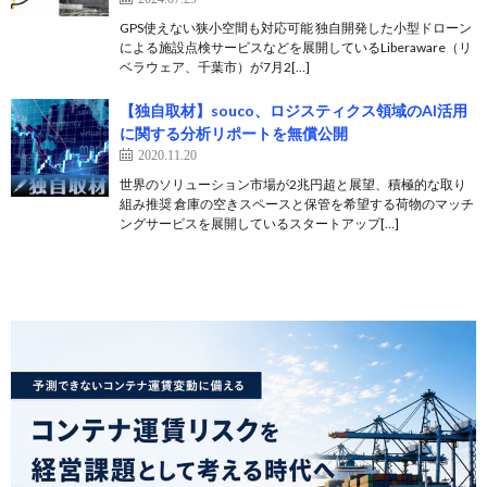
GPS使えない狭小空間も対応可能 独自開発した小型ドローン
による施設点検サービスなどを展開しているLiberaware（リ
ベラウェア、千葉市）が7月2[…]
【独自取材】souco、ロジスティクス領域のAI活用
に関する分析リポートを無償公開
2020.11.20
世界のソリューション市場が2兆円超と展望、積極的な取り
組み推奨 倉庫の空きスペースと保管を希望する荷物のマッチ
ングサービスを展開しているスタートアップ[…]