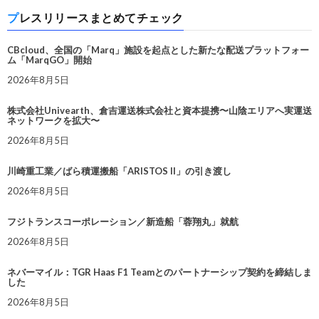
プレスリリースまとめてチェック
CBcloud、全国の「Marq」施設を起点とした新たな配送プラットフォー
ム「MarqGO」開始
2026年8月5日
株式会社Univearth、倉吉運送株式会社と資本提携〜山陰エリアへ実運送
ネットワークを拡大〜
2026年8月5日
川崎重工業／ばら積運搬船「ARISTOS II」の引き渡し
2026年8月5日
フジトランスコーポレーション／新造船「蓉翔丸」就航
2026年8月5日
ネバーマイル：TGR Haas F1 Teamとのパートナーシップ契約を締結しま
した
2026年8月5日