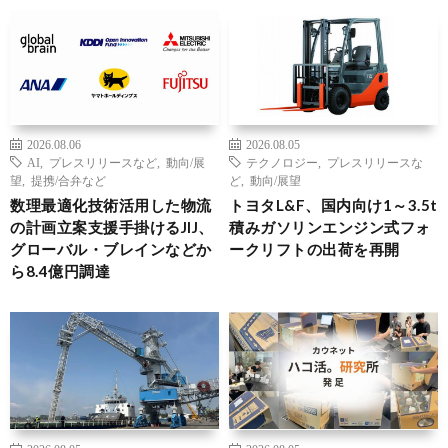
2026.08.06
2026.08.05
AI
,
プレスリリースなど
,
動向/展
テクノロジー
,
プレスリリースな
望
,
提携/合弁など
ど
,
動向/展望
数理最適化技術活用した物流
トヨタL&F、国内向け1～3.5t
の計画立案支援手掛けるJIJ、
積みガソリンエンジン式フォ
グローバル・ブレインなどか
ークリフトの出荷を再開
ら8.4億円調達