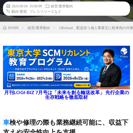
2024.09.04 10:06:09
経営/業界動向
動向/展望
,
プレスリリースなど
経営/業界動向
CBcloud、配送担う個人事業主に軽車両の
HOME
月刊LOGI-BIZ 7月号は「未来を創る輸送改革」 先行企業の
生存戦略を徹底取材
車検や修理の際も業務継続可能に、収益下
支えや安全性向上を支援