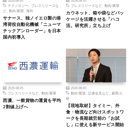
2026.08.05
2026.08.05
テクノロジー
,
プレスリリースな
プレスリリースなど
,
動向/展望
ど
,
動向/展望
,
海外
カウネット、箱や袋などパッ
サナース、独ノイエロ製の港
ケージを活躍させる「ハコ
湾荷役自動化機械「ニューマ
活。研究所」立ち上げ
チックアンローダー」を日本
国内初導入
2026.08.05
2026.08.05
プレスリリースなど
,
動向/展望
動向/展望
,
記者会見など
,
雇用/人
材
西濃、一般貨物の運賃を平均
【現地取材】タイミー、外
2割値上げへ
食・物流など向けスポットワ
ークを長期就労前の「お試
し」に使える新サービス開始