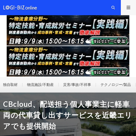
独自取材
物流施設/不動産
災害/事故/不祥事
テクノロジー/製品
CBcloud、配送担う個人事業主に軽車
両の代車貸し出すサービスを近畿エリ
アでも提供開始