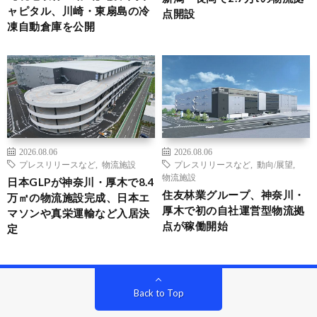
ャピタル、川崎・東扇島の冷
点開設
凍自動倉庫を公開
2026.08.06
2026.08.06
プレスリリースなど
,
物流施設
プレスリリースなど
,
動向/展望
,
物流施設
日本GLPが神奈川・厚木で8.4
住友林業グループ、神奈川・
万㎡の物流施設完成、日本エ
厚木で初の自社運営型物流拠
マソンや真栄運輸など入居決
点が稼働開始
定
Back to Top