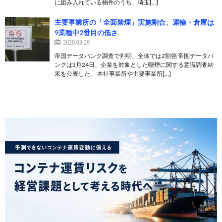
に組み入れている物件のうち、埼玉[…]
主要事業所の「全面禁煙」実施割合、運輸・倉庫は
9業種中2番目の低さ
2020.03.29
帝国データバンク調査で判明、全体では2割強 帝国データバ
ンクは3月24日、企業を対象とした喫煙に関する意識調査結
果を公表した。 本社事業所や主要事業所[…]