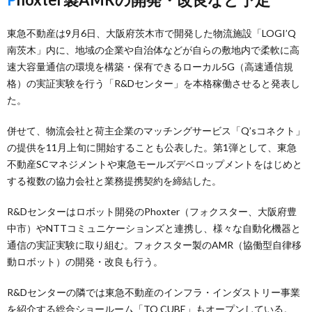
東急不動産は9月6日、大阪府茨木市で開発した物流施設「LOGI’Q
南茨木」内に、地域の企業や自治体などが自らの敷地内で柔軟に高
速大容量通信の環境を構築・保有できるローカル5G（高速通信規
格）の実証実験を行う「R&Dセンター」を本格稼働させると発表し
た。
併せて、物流会社と荷主企業のマッチングサービス「Q’sコネクト」
の提供を11月上旬に開始することも公表した。第1弾として、東急
不動産SCマネジメントや東急モールズデベロップメントをはじめと
する複数の協力会社と業務提携契約を締結した。
R&Dセンターはロボット開発のPhoxter（フォクスター、大阪府豊
中市）やNTTコミュニケーションズと連携し、様々な自動化機器と
通信の実証実験に取り組む。フォクスター製のAMR（協働型自律移
動ロボット）の開発・改良も行う。
R&Dセンターの隣では東急不動産のインフラ・インダストリー事業
を紹介する総合ショールーム「TO CUBE」もオープンしている。