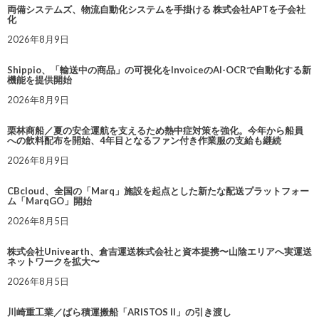
両備システムズ、物流自動化システムを手掛ける 株式会社APTを子会社
化
2026年8月9日
Shippio、「輸送中の商品」の可視化をInvoiceのAI-OCRで自動化する新
機能を提供開始
2026年8月9日
栗林商船／夏の安全運航を支えるため熱中症対策を強化。今年から船員
への飲料配布を開始、4年目となるファン付き作業服の支給も継続
2026年8月9日
CBcloud、全国の「Marq」施設を起点とした新たな配送プラットフォー
ム「MarqGO」開始
2026年8月5日
株式会社Univearth、倉吉運送株式会社と資本提携〜山陰エリアへ実運送
ネットワークを拡大〜
2026年8月5日
川崎重工業／ばら積運搬船「ARISTOS II」の引き渡し