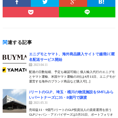
関連する記事
エニグモとヤマト、海外商品購入サイトで越境EC匿
名配送サービス開始
2023.04.11
配達の日数短縮、予定も確認可能に 個人輸入代行のエニグモ
とヤマト運輸、米国ヤマト運輸の3社は4月11日、エニグモが
運営する海外のブランド商品など購入可[…]
JリートのGLP、埼玉・桶川の物流施設をSMFLみら
いパートナーズに35・8億円で譲渡
2021.05.31
売却益11・9億円 JリートのGLP投資法人の資産運用を担う
GLPジャパン・アドバイザーズは5月31日、ポートフォリオ