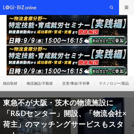
独自取材
物流施設/不動産
災害/事故/不祥事
テクノロジー/製品
東急不が大阪・茨木の物流施設に
「R&Dセンター」開設、「物流会社×
荷主」のマッチングサービスもスタ