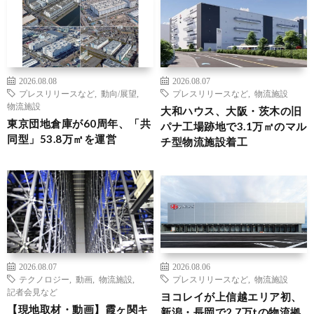
2026.08.08
2026.08.07
プレスリリースなど
,
動向/展望
,
プレスリリースなど
,
物流施設
物流施設
大和ハウス、大阪・茨木の旧
東京団地倉庫が60周年、「共
パナ工場跡地で3.1万㎡のマル
同型」53.8万㎡を運営
チ型物流施設着工
2026.08.07
2026.08.06
テクノロジー
,
動画
,
物流施設
,
プレスリリースなど
,
物流施設
記者会見など
ヨコレイが上信越エリア初、
【現地取材・動画】霞ヶ関キ
新潟・長岡で2.7万tの物流拠