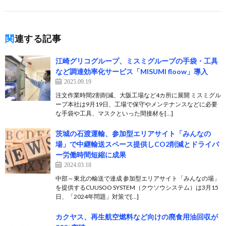
関連する記事
江崎グリコグループ、ミスミグループの手袋・工具
など調達効率化サービス「MISUMI floow」導入
2025.09.19
注文作業時間2割削減、大阪工場など4カ所に展開 ミスミグル
ープ本社は9月19日、工場で保守やメンテナンスなどに必要
な手袋や工具、マスクといった間接材を[…]
茨城の石渡運輸、参加型エリアサイト「みんなの
場」で中継輸送スペース提供しCO2削減とドライバ
ー労働時間短縮に成果
2024.03.18
中部～東北の輸送で達成 参加型エリアサイト「みんなの場」
を提供するCUUSOO SYSTEM（クウソウシステム）は3月15
日、「2024年問題」対策で[…]
カクヤス、再生航空燃料など向けの廃食用油回収が