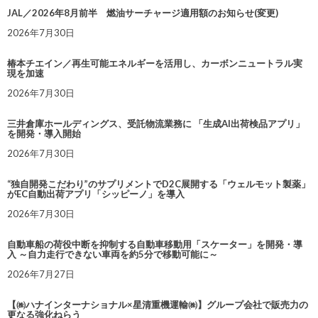
JAL／2026年8月前半 燃油サーチャージ適用額のお知らせ(変更)
2026年7月30日
椿本チエイン／再生可能エネルギーを活用し、カーボンニュートラル実
現を加速
2026年7月30日
三井倉庫ホールディングス、受託物流業務に 「生成AI出荷検品アプリ」
を開発・導入開始
2026年7月30日
“独自開発こだわり”のサプリメントでD2C展開する「ウェルモット製薬」
がEC自動出荷アプリ「シッピーノ」を導入
2026年7月30日
自動車船の荷役中断を抑制する自動車移動用「スケーター」を開発・導
入 ～自力走行できない車両を約5分で移動可能に～
2026年7月27日
【㈱ハナインターナショナル×星清重機運輸㈱】グループ会社で販売力の
更なる強化ねらう