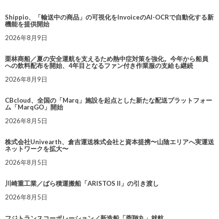
Shippio、「輸送中の商品」の可視化をInvoiceのAI-OCRで自動化する新
機能を提供開始
2026年8月9日
栗林商船／夏の安全運航を支えるため熱中症対策を強化。今年から船員
への飲料配布を開始、4年目となるファン付き作業服の支給も継続
2026年8月9日
CBcloud、全国の「Marq」施設を起点とした新たな配送プラットフォー
ム「MarqGO」開始
2026年8月5日
株式会社Univearth、倉吉運送株式会社と資本提携〜山陰エリアへ実運送
ネットワークを拡大〜
2026年8月5日
川崎重工業／ばら積運搬船「ARISTOS II」の引き渡し
2026年8月5日
フジトランスコーポレーション／新造船「蓉翔丸」就航