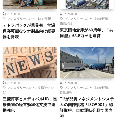
2026.08.08
2026.08.08
プレスリリースなど
,
動向/展望
プレスリリースなど
,
動向/展望
,
物流施設
テトラパックが業界初、常温
東京団地倉庫が60周年、「共
保存可能なツナ製品向け紙容
同型」53.8万㎡を運営
器を発表
2026.08.08
2026.08.08
プレスリリースなど
,
提携/合弁な
プレスリリースなど
,
動向/展望
,
ど
自動運転
三菱商事とメディパルHD、医
T2が品質マネジメントシステ
療機関の経営効率化支援で連
ムの国際規格「ISO9001」認
携強化
証取得、自動運転分野で国内
初