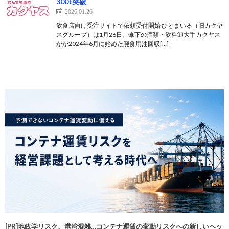
300t突破
2026.01.26
飲食店向け受注サイトで依頼受付開始 ひとまいる（旧カクヤ
スグループ）は1月26日、傘下の酒類・飲料卸大手カクヤス
がが2024年6月に始めた廃食用油回収[…]
[PR]地政学リスク、港湾混雑…コンテナ運賃の変動リスクへの新しいヘッ