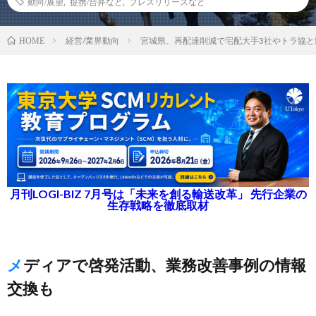
動向/展望
,
提携/合弁など
,
プレスリリースなど
経営/業界動向
宮城県、再配達削減で宅配大手3社やトラ協と
HOME
月刊LOGI-BIZ 7月号は「未来を創る輸送改革」 先行企業の
生存戦略を徹底取材
メディアで啓発活動、業務改善事例の情報
交換も