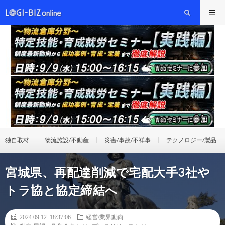
独自取材
物流施設/不動産
災害/事故/不祥事
テクノロジー/製品
宮城県、再配達削減で宅配大手3社や
トラ協と協定締結へ
2024.09.12 18:37:06
経営/業界動向