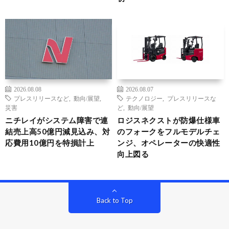
2026.08.08
2026.08.07
プレスリリースなど
,
動向/展望
,
テクノロジー
,
プレスリリースな
災害
ど
,
動向/展望
ニチレイがシステム障害で連
ロジスネクストが防爆仕様車
結売上高50億円減見込み、対
のフォークをフルモデルチェ
応費用10億円を特損計上
ンジ、オペレーターの快適性
向上図る
Back to Top