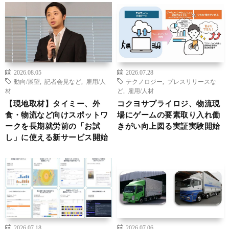
2026.08.05
2026.07.28
動向/展望
,
記者会見など
,
雇用/人
テクノロジー
,
プレスリリースな
材
ど
,
雇用/人材
【現地取材】タイミー、外
コクヨサプライロジ、物流現
食・物流など向けスポットワ
場にゲームの要素取り入れ働
ークを長期就労前の「お試
きがい向上図る実証実験開始
し」に使える新サービス開始
2026.07.18
2026.07.06