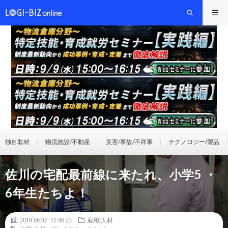
独自取材
物流施設/不動産
災害/事故/不祥事
テクノロジー/製品
佐川の宅配最前線に来たれ、小学5 ・
6年生たちよ！
2019.06.07 11:46:23
雇用/人材