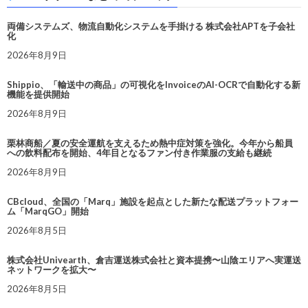
両備システムズ、物流自動化システムを手掛ける 株式会社APTを子会社
化
2026年8月9日
Shippio、「輸送中の商品」の可視化をInvoiceのAI-OCRで自動化する新
機能を提供開始
2026年8月9日
栗林商船／夏の安全運航を支えるため熱中症対策を強化。今年から船員
への飲料配布を開始、4年目となるファン付き作業服の支給も継続
2026年8月9日
CBcloud、全国の「Marq」施設を起点とした新たな配送プラットフォー
ム「MarqGO」開始
2026年8月5日
株式会社Univearth、倉吉運送株式会社と資本提携〜山陰エリアへ実運送
ネットワークを拡大〜
2026年8月5日