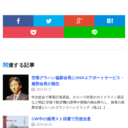
関連する記事
空港グラハン協新会長にANAエアポートサービス・
服部会長が就任
2024.05.17
年次総会で事業計画承認、カスハラ対策のガイドライン策定
など明記 空港で航空機の誘導や貨物の積み降ろし、旅客の搭
乗支援といったグランドハンドリング（地上[…]
GW中の港湾スト回避で労使合意
2019.04.24