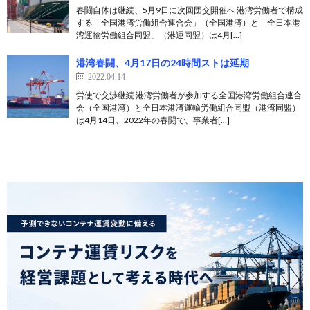
春闘自体は継続、5月9日に次回団交開催へ 港湾労働者で構成
する「全国港湾労働組合連合会」（全国港湾）と「全日本港
湾運輸労働組合同盟」（港運同盟）は4月[…]
港湾春闘、4月17日の24時間ストは延期
2022.04.14
労使で交渉継続 港湾労働者が参加する全国港湾労働組合連合
会（全国港湾）と全日本港湾運輸労働組合同盟（港湾同盟）
は4月14日、2022年の春闘で、事業者[…]