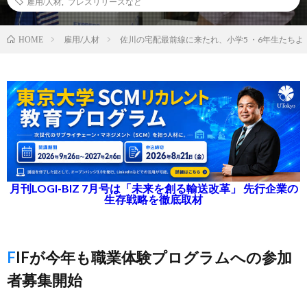
雇用/人材
,
プレスリリースなど
雇用/人材
佐川の宅配最前線に来たれ、小学5 ・6年生たちよ
HOME
月刊LOGI-BIZ 7月号は「未来を創る輸送改革」 先行企業の
生存戦略を徹底取材
FIFが今年も職業体験プログラムへの参加
者募集開始