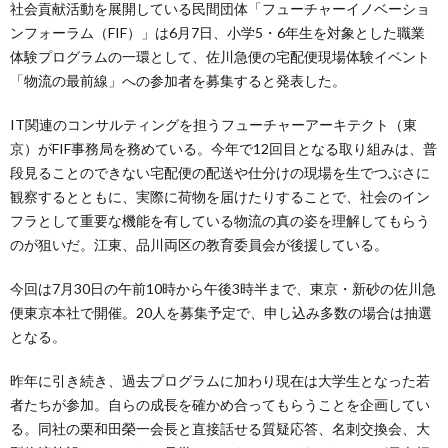
社会貢献活動を展開している民間団体「フューチャーイノベーショ
ンフォーラム（FIF）」は6月7日、小学5・6年生を対象とした職業
体験プログラムの一環として、佐川急便の宅配便現場体験イベント
「物流の最前線」への参加者を募集すると発表した。
IT関連のコンサルティングを担うフューチャーアーキテクト（東
京）がFIF事務局を務めている。今年で12回目となる取り組みは、普
段見ることのできない宅配便の配送や仕分けの現場を生でつぶさに
観察するとともに、実際に荷物を届けたりすることで、社会のイン
フラとして重要な機能を有している物流の真の姿を理解してもらう
のが狙いだ。江東、品川両区の教育委員会が後援している。
今回は7月30日の午前10時から午後3時半まで、東京・新砂の佐川急
便東京本社で開催。20人を募集予定で、申し込み多数の場合は抽選
となる。
昨年に引き続き、過去プログラムに加わり現在は大学生となった若
者たちが参加。自らの成長を確かめ合ってもらうことを企画してい
る。同社の栗和田榮一会長と直接話せる質疑応答、名刺交換会、大