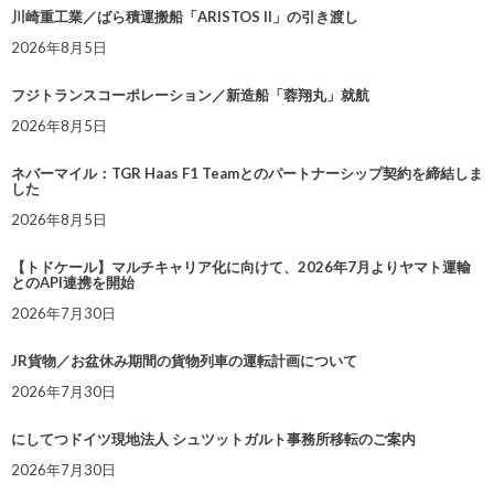
川崎重工業／ばら積運搬船「ARISTOS II」の引き渡し
2026年8月5日
フジトランスコーポレーション／新造船「蓉翔丸」就航
2026年8月5日
ネバーマイル：TGR Haas F1 Teamとのパートナーシップ契約を締結しま
した
2026年8月5日
【トドケール】マルチキャリア化に向けて、2026年7月よりヤマト運輸
とのAPI連携を開始
2026年7月30日
JR貨物／お盆休み期間の貨物列車の運転計画について
2026年7月30日
にしてつドイツ現地法人 シュツットガルト事務所移転のご案内
2026年7月30日