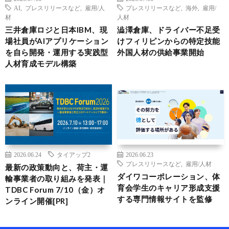
AI
,
プレスリリースなど
,
雇用/人
プレスリリースなど
,
海外
,
雇用/
材
人材
三井倉庫ロジと日本IBM、現
澁澤倉庫、ドライバー不足受
場社員がAIアプリケーション
けフィリピンからの特定技能
を自ら開発・運用する実践型
外国人材の供給事業開始
人材育成モデル構築
2026.06.24
タイアップ2
2026.06.23
プレスリリースなど
,
雇用/人材
最新の政策動向と、荷主・運
ダイワコーポレーション、体
輸事業者の取り組みを発表｜
育会学生のキャリア形成支援
TDBC Forum 7/10（金）オ
する専門情報サイトを監修
ンライン開催[PR]