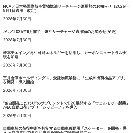
NCA／日本発国際航空貨物燃油サーチャージ適用額のお知らせ（2026年
8月1日適用 改定）
2026年7月30日
JAL／2026年8月前半 燃油サーチャージ適用額のお知らせ(変更)
2026年7月30日
椿本チエイン／再生可能エネルギーを活用し、カーボンニュートラル実
現を加速
2026年7月30日
三井倉庫ホールディングス、受託物流業務に 「生成AI出荷検品アプリ」
を開発・導入開始
2026年7月30日
“独自開発こだわり”のサプリメントでD2C展開する「ウェルモット製薬」
がEC自動出荷アプリ「シッピーノ」を導入
2026年7月30日
自動車船の荷役中断を抑制する自動車移動用「スケーター」を開発・導
入 ～自力走行できない車両を約5分で移動可能に～