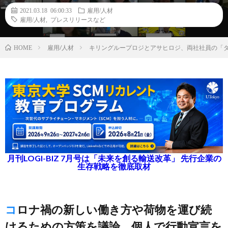
2021.03.18 06:00:33
雇用/人材
雇用/人材
,
プレスリリースなど
雇用/人材
キリングループロジとアサヒロジ、両社社員の「
HOME
月刊LOGI-BIZ 7月号は「未来を創る輸送改革」 先行企業の
生存戦略を徹底取材
コロナ禍の新しい働き方や荷物を運び続
けるための方策を議論、個人で行動宣言を