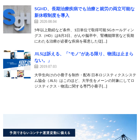
SGHD、長期治療疾病でも治療と就労の両立可能な
新休暇制度を導入
2020.08.04
5年以上勤続など条件、1日単位で取得可能 SGホールディン
グス（HD）は8月3日、がんや脳卒中、腎機能障害など長期
にわたる治療が必要な疾病を罹患した従[…]
JILSは訴える、「“モノ”がある限り、物流は止まら
ない。」
2019.07.03
大学生向けの小冊子を制作・配布 日本ロジスティクスシステ
ム協会（JILS）はこのほど、大学生をメーンの対象にしてロ
ジスティクス・物流に関する専門小冊子[…]