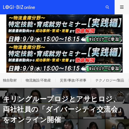
独自取材
物流施設/不動産
災害/事故/不祥事
テクノロジー/製品
キリングループロジとアサヒロジ、
両社社員の「ダイバーシティ交流会」
をオンライン開催