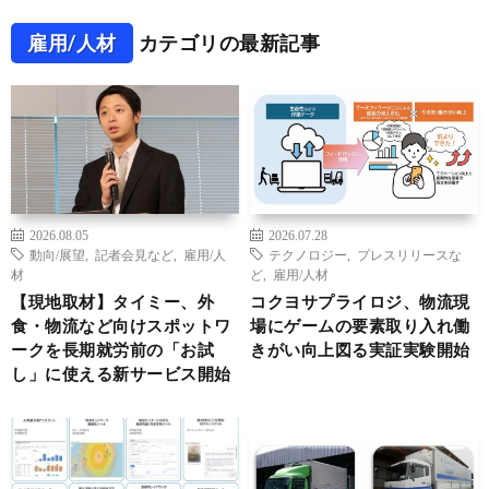
雇用/人材
カテゴリの最新記事
2026.08.05
2026.07.28
動向/展望
,
記者会見など
,
雇用/人
テクノロジー
,
プレスリリースな
材
ど
,
雇用/人材
【現地取材】タイミー、外
コクヨサプライロジ、物流現
食・物流など向けスポットワ
場にゲームの要素取り入れ働
ークを長期就労前の「お試
きがい向上図る実証実験開始
し」に使える新サービス開始