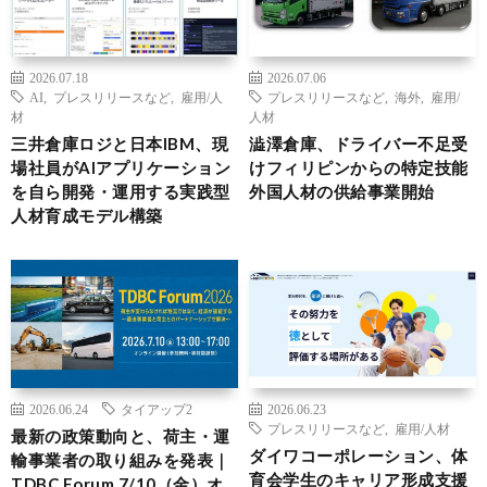
2026.07.18
2026.07.06
AI
,
プレスリリースなど
,
雇用/人
プレスリリースなど
,
海外
,
雇用/
材
人材
三井倉庫ロジと日本IBM、現
澁澤倉庫、ドライバー不足受
場社員がAIアプリケーション
けフィリピンからの特定技能
を自ら開発・運用する実践型
外国人材の供給事業開始
人材育成モデル構築
2026.06.24
タイアップ2
2026.06.23
プレスリリースなど
,
雇用/人材
最新の政策動向と、荷主・運
ダイワコーポレーション、体
輸事業者の取り組みを発表｜
育会学生のキャリア形成支援
TDBC Forum 7/10（金）オ