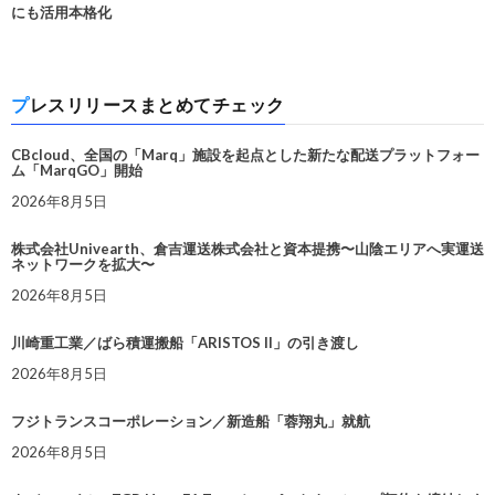
にも活用本格化
プレスリリースまとめてチェック
CBcloud、全国の「Marq」施設を起点とした新たな配送プラットフォー
ム「MarqGO」開始
2026年8月5日
株式会社Univearth、倉吉運送株式会社と資本提携〜山陰エリアへ実運送
ネットワークを拡大〜
2026年8月5日
川崎重工業／ばら積運搬船「ARISTOS II」の引き渡し
2026年8月5日
フジトランスコーポレーション／新造船「蓉翔丸」就航
2026年8月5日