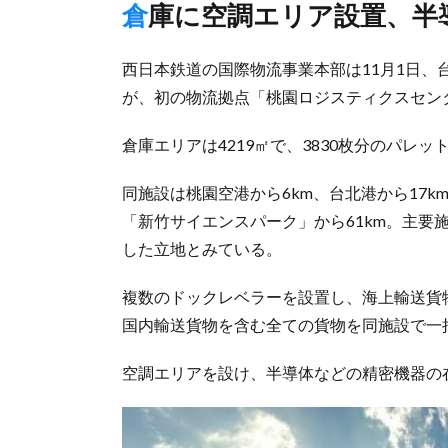
倉庫に空調エリア設置、
西日本鉄道の国際物流事業本部は11月1日、台湾の現地
が、初の物流拠点「桃園ロジスティクスセン
倉庫エリアは4219㎡で、3830枚分のパレッ
同施設は桃園空港から6km、台北港から17k
「新竹サイエンスパーク」から61km。主要
した立地とみている。
複数のドックレベラーを設置し、海上輸送貨
国内輸送貨物を含む全ての貨物を同施設で一
空調エリアを設け、半導体などの精密機器の