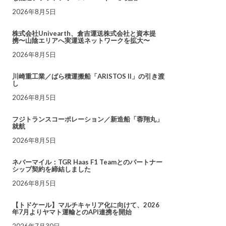
2026年8月5日
株式会社Univearth、倉吉運送株式会社と資本提
携〜山陰エリアへ実運送ネットワークを拡大〜
2026年8月5日
川崎重工業／ばら積運搬船「ARISTOS II」の引き渡
し
2026年8月5日
フジトランスコーポレーション／新造船「蓉翔丸」
就航
2026年8月5日
ネバーマイル：TGR Haas F1 Teamとのパートナー
シップ契約を締結しました
2026年8月5日
【トドケール】マルチキャリア化に向けて、2026
年7月よりヤマト運輸とのAPI連携を開始
2026年7月30日