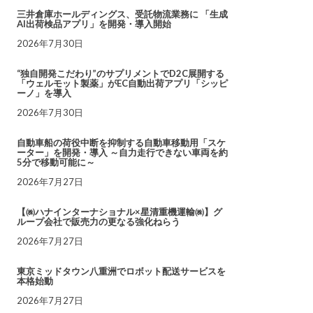
三井倉庫ホールディングス、受託物流業務に 「生成
AI出荷検品アプリ」を開発・導入開始
2026年7月30日
“独自開発こだわり”のサプリメントでD2C展開する
「ウェルモット製薬」がEC自動出荷アプリ「シッピ
ーノ」を導入
2026年7月30日
自動車船の荷役中断を抑制する自動車移動用「スケ
ーター」を開発・導入 ～自力走行できない車両を約
5分で移動可能に～
2026年7月27日
【㈱ハナインターナショナル×星清重機運輸㈱】グ
ループ会社で販売力の更なる強化ねらう
2026年7月27日
東京ミッドタウン八重洲でロボット配送サービスを
本格始動
2026年7月27日