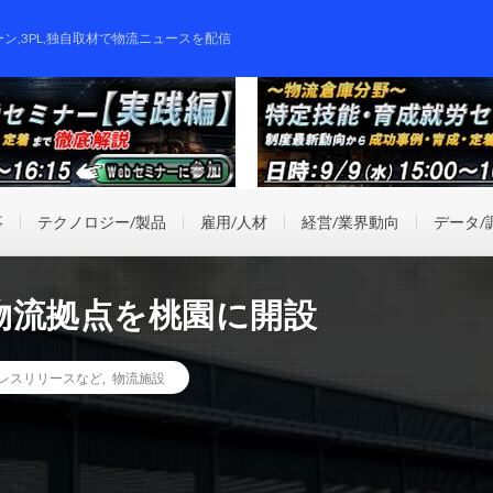
ーン,3PL,独自取材で物流ニュースを配信
事
テクノロジー/製品
雇用/人材
経営/業界動向
データ/
物流拠点を桃園に開設
レスリリースなど
,
物流施設