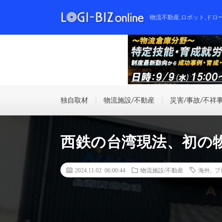
物流不動産,ロボット,ドロ
独自取材
物流施設/不動産
災害/事故/不祥
西鉄の台湾現法、初の
2024.11.02 06:00:44
物流施設/不動産
海外
,
プ