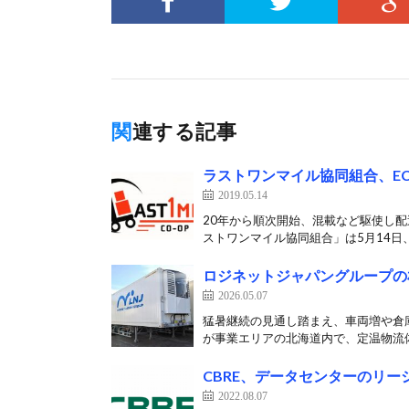
関連する記事
ラストワンマイル協同組合、E
2019.05.14
20年から順次開始、混載など駆使し配
ストワンマイル協同組合」は5月14日、
ロジネットジャパングループの
2026.05.07
猛暑継続の見通し踏まえ、車両増や倉
が事業エリアの北海道内で、定温物流体
CBRE、データセンターのリ
2022.08.07