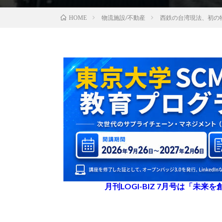
物流施設/不動産
西鉄の台湾現法、初の
HOME
月刊LOGI-BIZ 7月号は「未