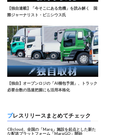
【独自連載】「今そこにある危機」を読み解く 国
際ジャーナリスト・ビニシウス氏
【独自】オープンロジの「AI梱包予測」、トラック
必要台数の迅速把握にも活用本格化
プレスリリースまとめてチェック
CBcloud、全国の「Marq」施設を起点とした新た
な配送プラットフォーム「MarqGO」開始