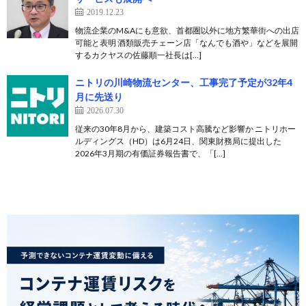
2019.12.23
物流企業のM&Aにも意欲、首都圏以外に地方繁華街への出店
可能と表明 酒類販売チェーン店「なんでも酒や」などを展開
するカクヤスの佐藤順一社長は[…]
ニトリの川崎物流センター、工事完了予定が32年4
月に先送り
2026.07.30
従来の30年8月から、建築コスト高騰など影響か ニトリホー
ルディングス（HD）は6月24日、関東財務局に提出した
2026年3月期の有価証券報告書で、「[…]