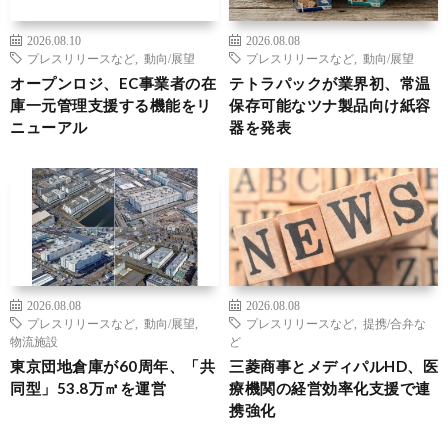
2026.08.10
2026.08.08
プレスリリースなど
,
動向/展望
プレスリリースなど
,
動向/展望
オープンロジ、EC事業者の在
テトラパックが業界初、常温
庫一元管理支援する機能をリ
保存可能なツナ製品向け紙容
ニューアル
器を発表
2026.08.08
2026.08.08
プレスリリースなど
,
動向/展望
,
プレスリリースなど
,
提携/合弁な
物流施設
ど
東京団地倉庫が60周年、「共
三菱商事とメディパルHD、医
同型」53.8万㎡を運営
療機関の経営効率化支援で連
携強化