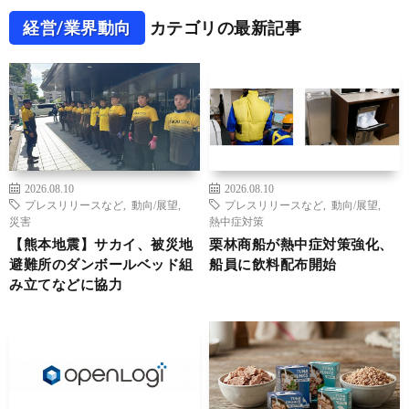
経営/業界動向
カテゴリの最新記事
2026.08.10
2026.08.10
プレスリリースなど
,
動向/展望
,
プレスリリースなど
,
動向/展望
,
災害
熱中症対策
【熊本地震】サカイ、被災地
栗林商船が熱中症対策強化、
避難所のダンボールベッド組
船員に飲料配布開始
み立てなどに協力