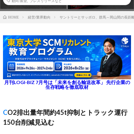
動向/展望
,
プレスリリースなど
経営/業界動向
サントリーとサッポロ、群馬～岡山間の長距
HOME
月刊LOGI-BIZ 7月号は「未来を創る輸送改革」 先行企業の
生存戦略を徹底取材
CO2排出量年間約45t抑制とトラック運行
150台削減見込む