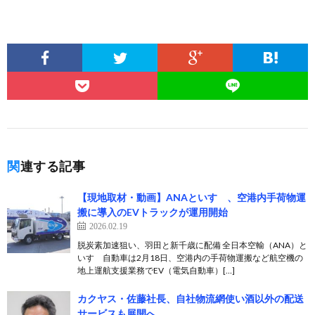
関連する記事
【現地取材・動画】ANAといすゞ、空港内手荷物運
搬に導入のEVトラックが運用開始
2026.02.19
脱炭素加速狙い、羽田と新千歳に配備 全日本空輸（ANA）と
いすゞ自動車は2月18日、空港内の手荷物運搬など航空機の
地上運航支援業務でEV（電気自動車）[…]
カクヤス・佐藤社長、自社物流網使い酒以外の配送
サービスも展開へ