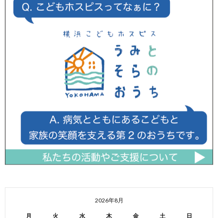
2026年8月
月
火
水
木
金
土
日