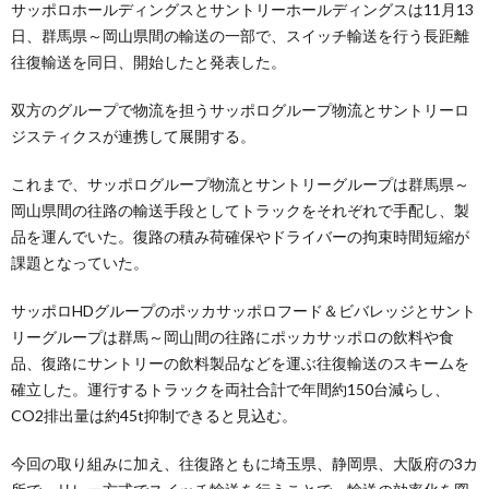
サッポロホールディングスとサントリーホールディングスは11月13
日、群馬県～岡山県間の輸送の一部で、スイッチ輸送を行う長距離
往復輸送を同日、開始したと発表した。
双方のグループで物流を担うサッポログループ物流とサントリーロ
ジスティクスが連携して展開する。
これまで、サッポログループ物流とサントリーグループは群馬県～
岡山県間の往路の輸送手段としてトラックをそれぞれで手配し、製
品を運んでいた。復路の積み荷確保やドライバーの拘束時間短縮が
課題となっていた。
サッポロHDグループのポッカサッポロフード＆ビバレッジとサント
リーグループは群馬～岡山間の往路にポッカサッポロの飲料や食
品、復路にサントリーの飲料製品などを運ぶ往復輸送のスキームを
確立した。運行するトラックを両社合計で年間約150台減らし、
CO2排出量は約45t抑制できると見込む。
今回の取り組みに加え、往復路ともに埼玉県、静岡県、大阪府の3カ