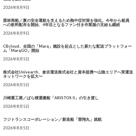
2026年8月9日
栗林商船／夏の安全運航を支えるため熱中症対策を強化。今年から船員
への飲料配布を開始、4年目となるファン付き作業服の支給も継続
2026年8月9日
CBcloud、全国の「Marq」施設を起点とした新たな配送プラットフォー
ム「MarqGO」開始
2026年8月5日
株式会社Univearth、倉吉運送株式会社と資本提携〜山陰エリアへ実運送
ネットワークを拡大〜
2026年8月5日
川崎重工業／ばら積運搬船「ARISTOS II」の引き渡し
2026年8月5日
フジトランスコーポレーション／新造船「蓉翔丸」就航
2026年8月5日