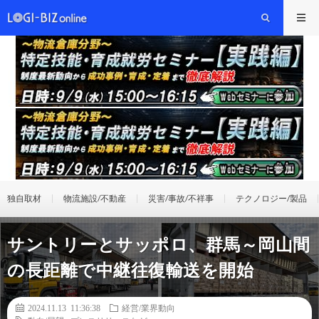
独自取材
物流施設/不動産
災害/事故/不祥事
テクノロジー/製品
サントリーとサッポロ、群馬～岡山間
の長距離で中継往復輸送を開始
2024.11.13 11:36:38
経営/業界動向