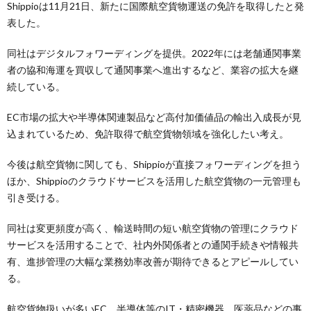
Shippioは11月21日、新たに国際航空貨物運送の免許を取得したと発
表した。
同社はデジタルフォワーディングを提供。2022年には老舗通関事業
者の協和海運を買収して通関事業へ進出するなど、業容の拡大を継
続している。
EC市場の拡大や半導体関連製品など高付加価値品の輸出入成長が見
込まれているため、免許取得で航空貨物領域を強化したい考え。
今後は航空貨物に関しても、Shippioが直接フォワーディングを担う
ほか、Shippioのクラウドサービスを活用した航空貨物の一元管理も
引き受ける。
同社は変更頻度が高く、輸送時間の短い航空貨物の管理にクラウド
サービスを活用することで、社内外関係者との通関手続きや情報共
有、進捗管理の大幅な業務効率改善が期待できるとアピールしてい
る。
航空貨物扱いが多いEC、半導体等のIT・精密機器、医薬品などの事