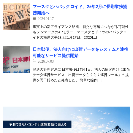
マースクとハパックロイド、25年2月に長期業務提
携開始へ
2024.01.17
事実上の新アライアンス結成、新たな再編につながる可能性
も デンマークのAPモラー・マースクとドイツのハパックロ
イドの海運大手2社は1月17日、2025[…]
日本郵便、法人向けに出荷データをシステムと連携
可能なサービス提供開始
2026.07.03
発送の管理容易に 日本郵便は7月1日、法人の顧客向けに出荷
データ連携サービス「出荷データらくらく連携ツール」の提
供を同日始めたと発表した。 簡単な操作[…]