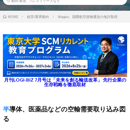
動向/展望
,
プレスリリースなど
経営/業界動向
Shippio、国際航空貨物運送の免許取得
HOME
月刊LOGI-BIZ 7月号は「未来を創る輸送改革」 先行企業の
生存戦略を徹底取材
半導体、医薬品などの空輸需要取り込み図
る