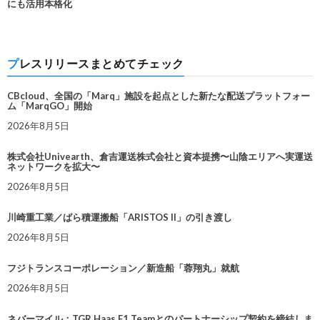
にも活用本格化
プレスリリースまとめてチェック
CBcloud、全国の「Marq」施設を起点とした新たな配送プラットフォー
ム「MarqGO」開始
2026年8月5日
株式会社Univearth、倉吉運送株式会社と資本提携〜山陰エリアへ実運送
ネットワークを拡大〜
2026年8月5日
川崎重工業／ばら積運搬船「ARISTOS II」の引き渡し
2026年8月5日
フジトランスコーポレーション／新造船「蓉翔丸」就航
2026年8月5日
ネバーマイル：TGR Haas F1 Teamとのパートナーシップ契約を締結しま