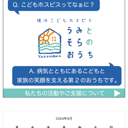
2026年8月
月
火
水
木
金
土
日