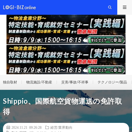
独自取材
物流施設/不動産
災害/事故/不祥事
テクノロジー/製品
Shippio、国際航空貨物運送の免許取
得
2024.11.21 09:26:28
経営/業界動向