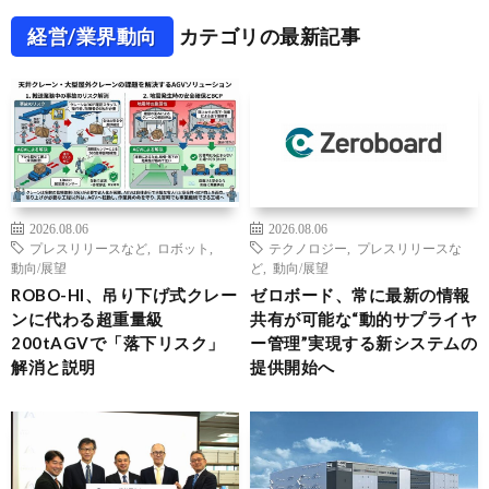
経営/業界動向
カテゴリの最新記事
2026.08.06
2026.08.06
プレスリリースなど
,
ロボット
,
テクノロジー
,
プレスリリースな
動向/展望
ど
,
動向/展望
ROBO-HI、吊り下げ式クレー
ゼロボード、常に最新の情報
ンに代わる超重量級
共有が可能な“動的サプライヤ
200tAGVで「落下リスク」
ー管理”実現する新システムの
解消と説明
提供開始へ