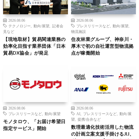
2026.08.06
2026.08.06
テクノロジー
,
動向/展望
,
記者会
プレスリリースなど
,
動向/展望
,
見など
物流施設
【現地取材】貿易関連業務の
住友林業グループ、神奈川・
効率化目指す業界団体「日本
厚木で初の自社運営型物流拠
貿易DX協会」が発足
点が稼働開始
2026.08.06
2026.08.06
プレスリリースなど
,
動向/展望
AI
,
プレスリリースなど
,
動向/展
望
,
提携/合弁など
モノタロウ、「お届け希望日
数理最適化技術活用した物流
指定サービス」開始
の計画立案支援手掛けるJIJ、