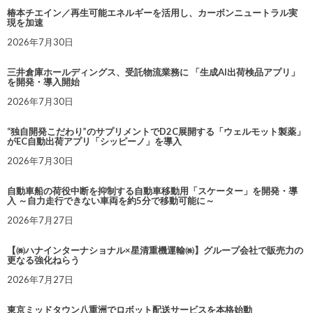
椿本チエイン／再生可能エネルギーを活用し、カーボンニュートラル実
現を加速
2026年7月30日
三井倉庫ホールディングス、受託物流業務に 「生成AI出荷検品アプリ」
を開発・導入開始
2026年7月30日
“独自開発こだわり”のサプリメントでD2C展開する「ウェルモット製薬」
がEC自動出荷アプリ「シッピーノ」を導入
2026年7月30日
自動車船の荷役中断を抑制する自動車移動用「スケーター」を開発・導
入 ～自力走行できない車両を約5分で移動可能に～
2026年7月27日
【㈱ハナインターナショナル×星清重機運輸㈱】グループ会社で販売力の
更なる強化ねらう
2026年7月27日
東京ミッドタウン八重洲でロボット配送サービスを本格始動