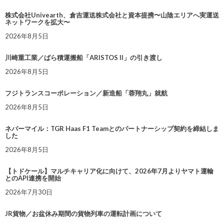
株式会社Univearth、倉吉運送株式会社と資本提携〜山陰エリアへ実運送
ネットワークを拡大〜
2026年8月5日
川崎重工業／ばら積運搬船「ARISTOS II」の引き渡し
2026年8月5日
フジトランスコーポレーション／新造船「蓉翔丸」就航
2026年8月5日
ネバーマイル：TGR Haas F1 Teamとのパートナーシップ契約を締結しま
した
2026年8月5日
【トドケール】マルチキャリア化に向けて、2026年7月よりヤマト運輸
とのAPI連携を開始
2026年7月30日
JR貨物／お盆休み期間の貨物列車の運転計画について