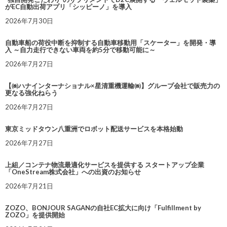
がEC自動出荷アプリ「シッピーノ」を導入
2026年7月30日
自動車船の荷役中断を抑制する自動車移動用「スケーター」を開発・導
入 ～自力走行できない車両を約5分で移動可能に～
2026年7月27日
【㈱ハナインターナショナル×星清重機運輸㈱】グループ会社で販売力の
更なる強化ねらう
2026年7月27日
東京ミッドタウン八重洲でロボット配送サービスを本格始動
2026年7月27日
上組／コンテナ物流最適化サービスを提供する スタートアップ企業
「OneStream株式会社」への出資のお知らせ
2026年7月21日
ZOZO、BONJOUR SAGANの自社EC拡大に向け「Fulfillment by
ZOZO」を提供開始