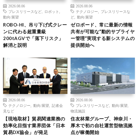
2026.08.06
2026.08.06
プレスリリースなど
,
ロボット
,
テクノロジー
,
プレスリリースな
動向/展望
ど
,
動向/展望
ROBO-HI、吊り下げ式クレー
ゼロボード、常に最新の情報
ンに代わる超重量級
共有が可能な“動的サプライヤ
200tAGVで「落下リスク」
ー管理”実現する新システムの
解消と説明
提供開始へ
2026.08.06
2026.08.06
テクノロジー
,
動向/展望
,
記者会
プレスリリースなど
,
動向/展望
,
見など
物流施設
【現地取材】貿易関連業務の
住友林業グループ、神奈川・
効率化目指す業界団体「日本
厚木で初の自社運営型物流拠
貿易DX協会」が発足
点が稼働開始