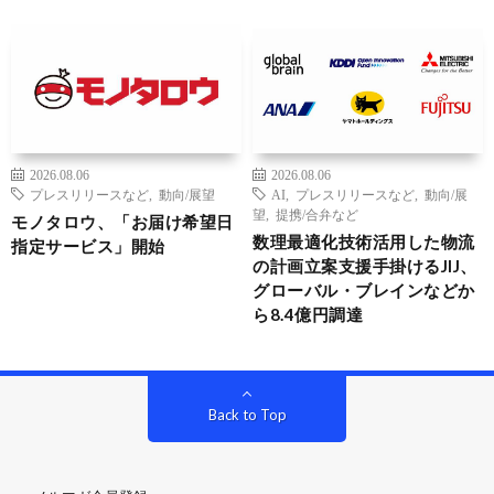
2026.08.06
2026.08.06
プレスリリースなど
,
動向/展望
AI
,
プレスリリースなど
,
動向/展
望
,
提携/合弁など
モノタロウ、「お届け希望日
数理最適化技術活用した物流
指定サービス」開始
の計画立案支援手掛けるJIJ、
グローバル・ブレインなどか
ら8.4億円調達
Back to Top