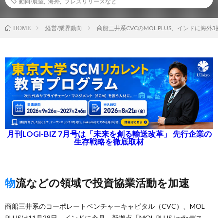
動向/展望
,
海外
,
プレスリリースなど
経営/業界動向
商船三井系CVCのMOL PLUS、インドに海外
HOME
月刊LOGI-BIZ 7月号は「未来を創る輸送改革」 先行企業の
生存戦略を徹底取材
物流などの領域で投資協業活動を加速
商船三井系のコーポレートベンチャーキャピタル（CVC）、MOL
PLUSは11月28日、インドに今月、新拠点「MOL PLUS Indiaデス