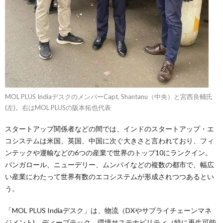
MOL PLUS IndiaデスクのメンバーCapt. Shantanu（中央）と宮西良輔氏
(左)。右はMOL PLUSの阪本拓也代表
スタートアップ関係者などの間では、インドのスタートアップ・エ
コシステムは米国、英国、中国に次ぐ大きさと言われており、フィ
ンテックや運輸などの6つの産業で世界のトップ10にランクイン。
バンガロール、ニューデリー、ムンバイなどの複数の都市で、幅広
い産業にわたって世界有数のエコシステムが形成されつつあるとい
う。
「MOL PLUS Indiaデスク」は、物流（DXやサプライチェーンマネ
ジメント)、ディープテック、環境サステナビリティ（特に再生可能