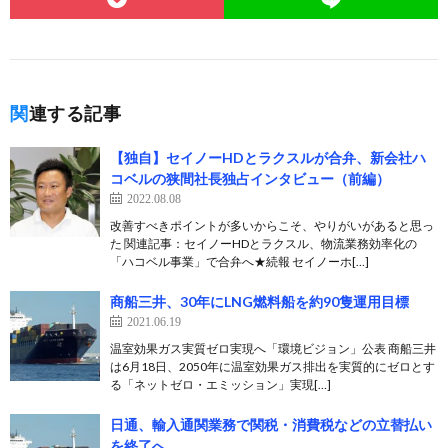
関連する記事
【独自】セイノーHDとラクスルが合弁、新会社ハ
コベルの狭間社長独占インタビュー（前編）
2022.08.08
改善すべきポイントが多いからこそ、やりがいがあると思っ
た 関連記事：セイノーHDとラクスル、物流業務効率化の
「ハコベル事業」で合弁へ★続報 セイノーホ[…]
商船三井、30年にLNG燃料船を約90隻運用目標
2021.06.19
温室効果ガス実質ゼロ実現へ「環境ビジョン」公表 商船三井
は6月18日、2050年に温室効果ガス排出を実質的にゼロとす
る「ネットゼロ・エミッション」実現[…]
日通、輸入通関業務で関税・消費税などの立替払い
を終了へ