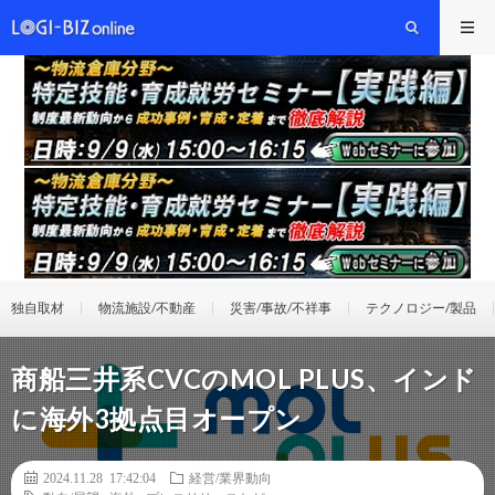
独自取材
物流施設/不動産
災害/事故/不祥事
テクノロジー/製品
商船三井系CVCのMOL PLUS、インド
に海外3拠点目オープン
2024.11.28 17:42:04
経営/業界動向