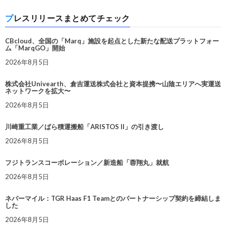
プレスリリースまとめてチェック
CBcloud、全国の「Marq」施設を起点とした新たな配送プラットフォー
ム「MarqGO」開始
2026年8月5日
株式会社Univearth、倉吉運送株式会社と資本提携〜山陰エリアへ実運送
ネットワークを拡大〜
2026年8月5日
川崎重工業／ばら積運搬船「ARISTOS II」の引き渡し
2026年8月5日
フジトランスコーポレーション／新造船「蓉翔丸」就航
2026年8月5日
ネバーマイル：TGR Haas F1 Teamとのパートナーシップ契約を締結しま
した
2026年8月5日