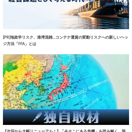
[PR]地政学リスク、港湾混雑…コンテナ運賃の変動リスクへの新しいヘッ
ジ方法「FFA」とは
【次回から大幅リニューアル！】「今そこにある危機」を読み解く 国