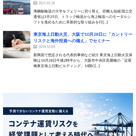
2021.03.26
薄鋼板輸送の大半をフェリーに切り替え、距離も短縮 国土交
通省は3月25日、トラック輸送から海上輸送へのモーダルシ
フトを進めるために革新的な取り組みを行[…]
東京海上日動火災、大阪で10月28日に「カントリー
リスクと海外投資への備え」でセミナー
2019.10.04
新興国で想定される代表的事例など紹介 東京海上日動火災保
険は10月28日午後2時半から、大阪市中央区高麗橋の「淀屋
橋東京海上日動ビルディング」14階C[…]