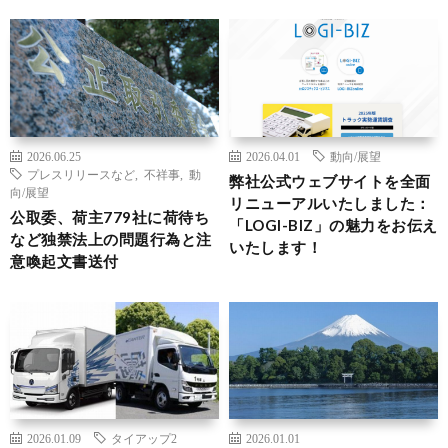
2026.06.25
2026.04.01
動向/展望
プレスリリースなど
,
不祥事
,
動
弊社公式ウェブサイトを全面
向/展望
リニューアルいたしました：
公取委、荷主779社に荷待ち
「LOGI-BIZ」の魅力をお伝え
など独禁法上の問題行為と注
いたします！
意喚起文書送付
2026.01.09
タイアップ2
2026.01.01