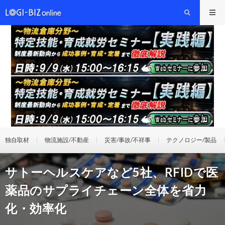
独自取材
物流施設/不動産
災害/事故/不祥事
テクノロジー/製品
サトーヘルスケアなど5社、RFIDで医
薬品のサプライチェーン全体を省力
化・効率化