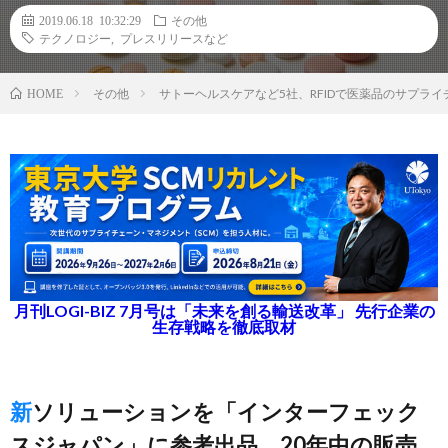
2019.06.18 10:32:29
その他
テクノロジー
,
プレスリリースなど
その他
サトーヘルスケアなど5社、RFIDで医薬品のサプラ
HOME
月刊LOGI-BIZ 7月号は「未来を創る輸送改革」 先行企業の
生存戦略を徹底取材
新ソリューションを「インターフェック
スジャパン」に参考出品、20年中の販売