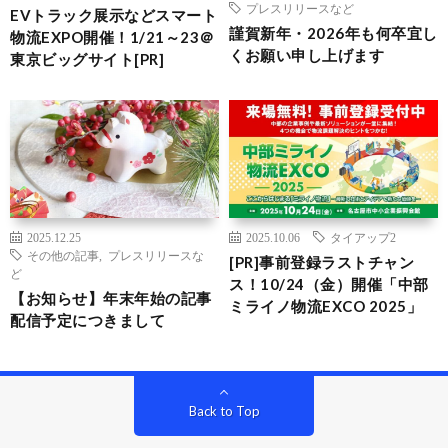
プレスリリースなど
EVトラック展示などスマート
謹賀新年・2026年も何卒宜し
物流EXPO開催！1/21～23＠
くお願い申し上げます
東京ビッグサイト[PR]
2025.12.25
2025.10.06
タイアップ2
その他の記事
,
プレスリリースな
[PR]事前登録ラストチャン
ど
ス！10/24（金）開催「中部
【お知らせ】年末年始の記事
ミライノ物流EXCO 2025」
配信予定につきまして
Back to Top