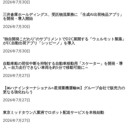
2026年7月30日
三井倉庫ホールディングス、受託物流業務に 「生成AI出荷検品アプリ」
を開発・導入開始
2026年7月30日
“独自開発こだわり”のサプリメントでD2C展開する「ウェルモット製薬」
がEC自動出荷アプリ「シッピーノ」を導入
2026年7月30日
自動車船の荷役中断を抑制する自動車移動用「スケーター」を開発・導
入 ～自力走行できない車両を約5分で移動可能に～
2026年7月27日
【㈱ハナインターナショナル×星清重機運輸㈱】グループ会社で販売力の
更なる強化ねらう
2026年7月27日
東京ミッドタウン八重洲でロボット配送サービスを本格始動
2026年7月27日