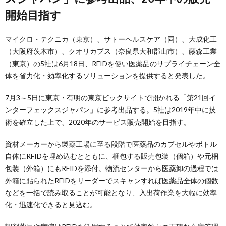
開始目指す
マイクロ・テクニカ（東京）、サトーヘルスケア（同）、大成化工
（大阪府茨木市）、クオリカプス（奈良県大和郡山市）、藤森工業
（東京）の5社は6月18日、RFIDを使い医薬品のサプライチェーン全
体を省力化・効率化するソリューションを提供すると発表した。
7月3～5日に東京・有明の東京ビックサイトで開かれる「第21回イ
ンターフェックスジャパン」に参考出品する。5社は2019年中に技
術を確立した上で、2020年のサービス販売開始を目指す。
資材メーカーから製薬工場に至る段階で医薬品のカプセルやボトル
自体にRFIDを埋め込むとともに、梱包する販売包装（個箱）や元梱
包装（外箱）にもRFIDを添付。物流センターから医薬卸の過程では
外箱に貼られたRFIDをリーダーでスキャンすれば医薬品全体の個数
などを一括で読み取ることが可能となり、入出荷作業を大幅に効率
化・迅速化できると見込む。