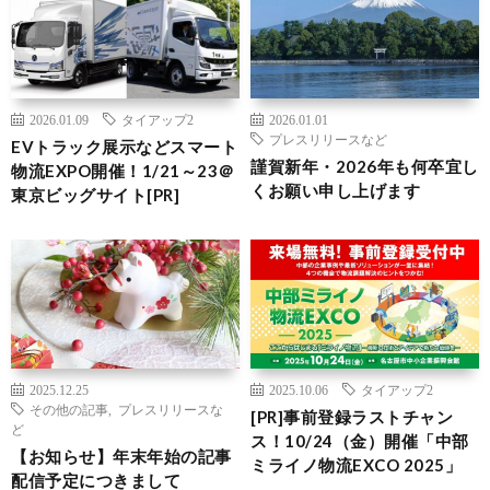
2026.01.09
タイアップ2
2026.01.01
プレスリリースなど
EVトラック展示などスマート
謹賀新年・2026年も何卒宜し
物流EXPO開催！1/21～23＠
くお願い申し上げます
東京ビッグサイト[PR]
2025.12.25
2025.10.06
タイアップ2
その他の記事
,
プレスリリースな
[PR]事前登録ラストチャン
ど
ス！10/24（金）開催「中部
【お知らせ】年末年始の記事
ミライノ物流EXCO 2025」
配信予定につきまして