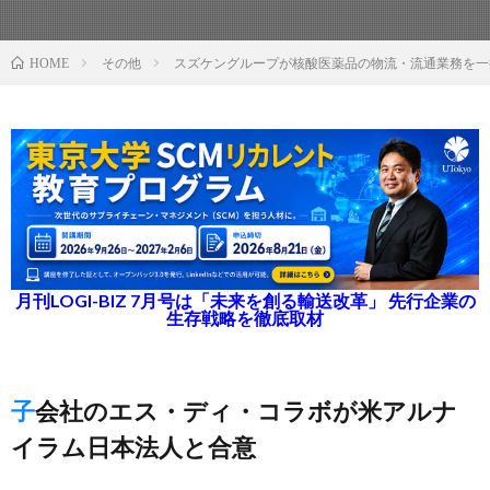
その他
スズケングループが核酸医薬品の物流・流通業務を一
HOME
月刊LOGI-BIZ 7月号は「未来を創る輸送改革」 先行企業の
生存戦略を徹底取材
子会社のエス・ディ・コラボが米アルナ
イラム日本法人と合意