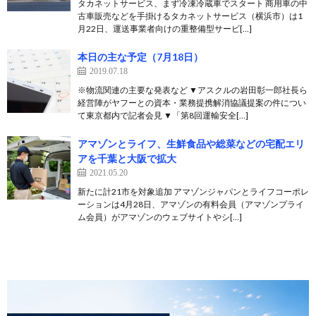
タカネットサービス、まず冷凍冷蔵車でスタート 商用車の中
古車販売などを手掛けるタカネットサービス（横浜市）は1
月22日、運送事業者向けの重整備型サービ[…]
本日の主な予定（7月18日）
2019.07.18
※物流関連の主要な発表など ▼アスクルの岩田彰一郎社長ら
経営陣がヤフーとの資本・業務提携解消協議提案の件につい
て東京都内で記者会見 ▼「第8回運輸安全[…]
アマゾンとライフ、生鮮食品や総菜などの宅配エリ
アを千葉と大阪で拡大
2021.05.20
新たに計21市を対象追加 アマゾンジャパンとライフコーポレ
ーションは4月28日、アマゾンの有料会員（アマゾンプライ
ム会員）がアマゾンのウェブサイトやシ[…]