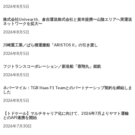
2026年8月5日
株式会社Univearth、倉吉運送株式会社と資本提携〜山陰エリアへ実運送
ネットワークを拡大〜
2026年8月5日
川崎重工業／ばら積運搬船「ARISTOS II」の引き渡し
2026年8月5日
フジトランスコーポレーション／新造船「蓉翔丸」就航
2026年8月5日
ネバーマイル：TGR Haas F1 Teamとのパートナーシップ契約を締結しま
した
2026年8月5日
【トドケール】マルチキャリア化に向けて、2026年7月よりヤマト運輸
とのAPI連携を開始
2026年7月30日