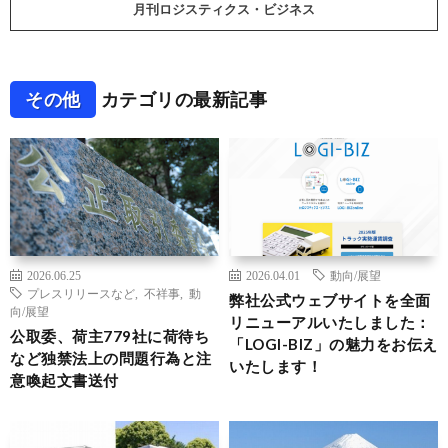
月刊ロジスティクス・ビジネス
その他
カテゴリの最新記事
2026.06.25
2026.04.01
動向/展望
プレスリリースなど
,
不祥事
,
動
弊社公式ウェブサイトを全面
向/展望
リニューアルいたしました：
公取委、荷主779社に荷待ち
「LOGI-BIZ」の魅力をお伝え
など独禁法上の問題行為と注
いたします！
意喚起文書送付