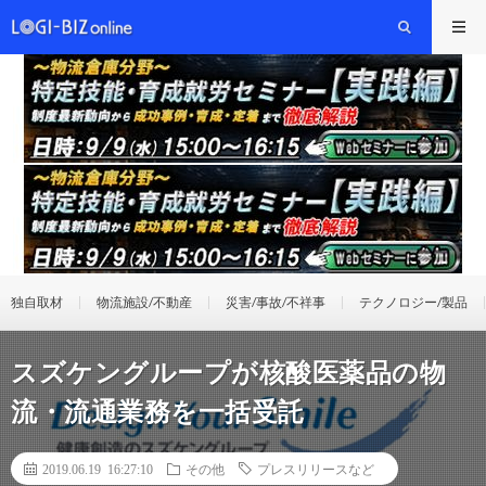
独自取材
物流施設/不動産
災害/事故/不祥事
テクノロジー/製品
スズケングループが核酸医薬品の物
流・流通業務を一括受託
2019.06.19 16:27:10
その他
プレスリリースなど