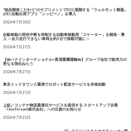
“独自開発こだわり”のサプリメントでD2C展開する「ウェルモット製薬」
がEC自動出荷アプリ「シッピーノ」を導入
2026年7月30日
自動車船の荷役中断を抑制する自動車移動用「スケーター」を開発・導
入 ～自力走行できない車両を約5分で移動可能に～
2026年7月27日
【㈱ハナインターナショナル×星清重機運輸㈱】グループ会社で販売力の
更なる強化ねらう
2026年7月27日
東京ミッドタウン八重洲でロボット配送サービスを本格始動
2026年7月27日
上組／コンテナ物流最適化サービスを提供する スタートアップ企業
「OneStream株式会社」への出資のお知らせ
2026年7月21日