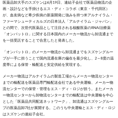
医薬品卸大手のスズケンは6月19日、連結子会社で医薬品物流の企
画・設計などを手掛けるエス・ディ・コラボ（東京・千代田区）
が、血友病など希少疾病の新薬開発に強みを持つ米アルナイラム・
ファーマシューティカルズの日本法人「アルナイラム・ジャパン」
との間で、次世代医薬品として注目される核酸医薬のRNAi治療薬
「オンパットロ」に関する日本国内のメーカー物流から卸流通まで
を一括受託することで合意したと発表した。
「オンパットロ」のメーカー物流から卸流通までをスズケングルー
プが一手に担うことで国内流通在庫の偏在を最少化し、2～8度の温
度帯による保管・輸配送と安定供給を実現する。
メーカー物流はアルナイラムの製造工場からメーカー物流センター
までの輸配送を医薬品専門輸配送会社である中央運輸、メーカー物
流センターでの保管・管理をエス・ディ・ロジが担う。またメーカ
ー物流センターから卸物流センターまでの輸配送は中央運輸を中心
とした「医薬品共同配送ネットワーク」、卸流通はスズケングルー
プの医薬品卸7社が展開する。このうち中央運輸とエス・ディ・ロジ
はスズケンの連結子会社。