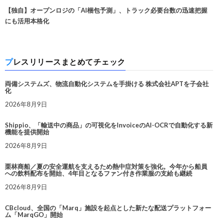
【独自】オープンロジの「AI梱包予測」、トラック必要台数の迅速把握
にも活用本格化
プレスリリースまとめてチェック
両備システムズ、物流自動化システムを手掛ける 株式会社APTを子会社
化
2026年8月9日
Shippio、「輸送中の商品」の可視化をInvoiceのAI-OCRで自動化する新
機能を提供開始
2026年8月9日
栗林商船／夏の安全運航を支えるため熱中症対策を強化。今年から船員
への飲料配布を開始、4年目となるファン付き作業服の支給も継続
2026年8月9日
CBcloud、全国の「Marq」施設を起点とした新たな配送プラットフォー
ム「MarqGO」開始