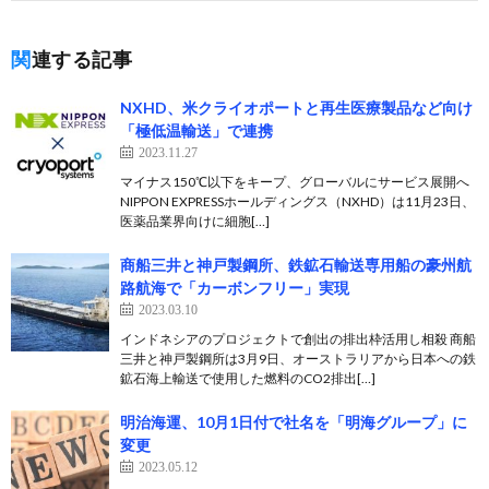
関連する記事
NXHD、米クライオポートと再生医療製品など向け
「極低温輸送」で連携
2023.11.27
マイナス150℃以下をキープ、グローバルにサービス展開へ
NIPPON EXPRESSホールディングス（NXHD）は11月23日、
医薬品業界向けに細胞[…]
商船三井と神戸製鋼所、鉄鉱石輸送専用船の豪州航
路航海で「カーボンフリー」実現
2023.03.10
インドネシアのプロジェクトで創出の排出枠活用し相殺 商船
三井と神戸製鋼所は3月9日、オーストラリアから日本への鉄
鉱石海上輸送で使用した燃料のCO2排出[…]
明治海運、10月1日付で社名を「明海グループ」に
変更
2023.05.12