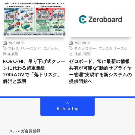
2026.08.06
2026.08.06
プレスリリースなど
,
ロボット
,
テクノロジー
,
プレスリリースな
動向/展望
ど
,
動向/展望
ROBO-HI、吊り下げ式クレー
ゼロボード、常に最新の情報
ンに代わる超重量級
共有が可能な“動的サプライヤ
200tAGVで「落下リスク」
ー管理”実現する新システムの
解消と説明
提供開始へ
Back to Top
メルマガ会員登録