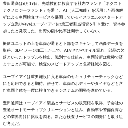
豊田通商は6月19日、先端技術に投資する社内ファンド「ネクスト
テクノロジーファンド」を通じ、AI（人工知能）を活用した画像解
析による車両検査サービスを展開しているイスラエルのスタートア
ップ企業UVeye(ユーブイアイ)の第三者割当増資を引き受け、資本参
加したと発表した。出資の額や比率は開示していない。
撮影ユニットの上を車両が通ると下部をスキャンして画像データを
取得、3Dイメージ加工した上で、AIがさびやオイル漏れ、部品の欠
落といったトラブルを検出、識別する仕組み。車両診断は数秒で済
ますことが可能で、検査のスピードアップと負荷軽減を図る。
ユーブイアイは重要施設に入る車両のセキュリティーチェックなど
にも応用できると期待。併せて、車両のボディーやタイヤなども含
む車両全体を一度に検査できるシステムの開発を進めている。
豊田通商はユーブイアイ製品とサービスの販売権を取得、子会社の
豊通オートモーティブクリエーションと組み、自動車や警備保障な
どの業界向けに拡販を図る。新たな検査サービスの開発にも取り組
む考えだ。