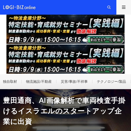
独自取材
物流施設/不動産
災害/事故/不祥事
テクノロジー/製品
豊田通商、AI画像解析で車両検査手掛
けるイスラエルのスタートアップ企
業に出資