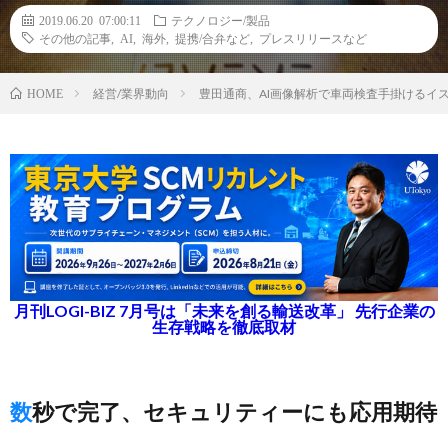
2019.06.20 07:00:11
テクノロジー/製品
その他の記事
,
AI
,
海外
,
提携/合弁など
,
プレスリリースなど
経営/業界動向
豊田通商、AI画像解析で車両検査手掛けるイ
HOME
月刊LOGI-BIZ 7月号は「未来を創る輸送改革」 先行企業の
生存戦略を徹底取材
数秒で完了、セキュリティーにも応用期待