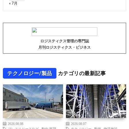
« 7月
ロジスティクス管理の専門誌
月刊ロジスティクス・ビジネス
テクノロジー/製品
カテゴリの最新記事
2026.08.08
2026.08.07
プレスリリースなど
,
動向/展望
,
テクノロジー
,
動画
,
物流施設
,