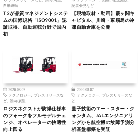
自動運転
記者会見など
T2が品質マネジメントシステ
【現地取材・動画】霞ヶ関キ
ムの国際規格「ISO9001」認
ャピタル、川崎・東扇島の冷
証取得、自動運転分野で国内
凍自動倉庫を公開
初
2026.08.07
2026.08.07
テクノロジー
,
プレスリリースな
テクノロジー
,
プレスリリースな
ど
,
動向/展望
ど
ロジスネクストが防爆仕様車
量子技術のエー・スター・ク
のフォークをフルモデルチェ
ォンタム、JALエンジニアリ
ンジ、オペレーターの快適性
ングから航空機の故障予測分
向上図る
析基盤構築を受託