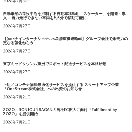
2026年7月30日
自動車船の荷役中断を抑制する自動車移動用「スケーター」を開発・導
入 ～自力走行できない車両を約5分で移動可能に～
2026年7月27日
【㈱ハナインターナショナル×星清重機運輸㈱】グループ会社で販売力の
更なる強化ねらう
2026年7月27日
東京ミッドタウン八重洲でロボット配送サービスを本格始動
2026年7月27日
上組／コンテナ物流最適化サービスを提供する スタートアップ企業
「OneStream株式会社」への出資のお知らせ
2026年7月21日
ZOZO、BONJOUR SAGANの自社EC拡大に向け「Fulfillment by
ZOZO」を提供開始
2026年7月21日