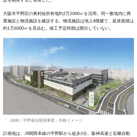
大阪市平野区の奥村組所有地約2万2000㎡を活用。同一敷地内に商
業施設と物流施設を建設する。物流施設は地上4階建て、延床面積は
約1万6000㎡を見込む。竣工予定時期は開示していない。
「（仮称）平野複合開発事業」外観イメージ
計画地は、JR関西本線の平野駅から徒歩2分。阪神高速と近畿自動