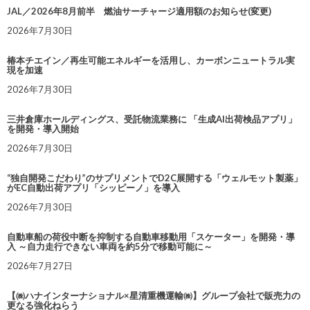
JAL／2026年8月前半 燃油サーチャージ適用額のお知らせ(変更)
2026年7月30日
椿本チエイン／再生可能エネルギーを活用し、カーボンニュートラル実
現を加速
2026年7月30日
三井倉庫ホールディングス、受託物流業務に 「生成AI出荷検品アプリ」
を開発・導入開始
2026年7月30日
“独自開発こだわり”のサプリメントでD2C展開する「ウェルモット製薬」
がEC自動出荷アプリ「シッピーノ」を導入
2026年7月30日
自動車船の荷役中断を抑制する自動車移動用「スケーター」を開発・導
入 ～自力走行できない車両を約5分で移動可能に～
2026年7月27日
【㈱ハナインターナショナル×星清重機運輸㈱】グループ会社で販売力の
更なる強化ねらう