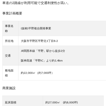
車道の2路線が利用可能で交通利便性が高い。
事業計画概要
事業名
(仮称)平野複合開発事業
称
所在地
大阪市平野区平野北1丁目8-2
JR関西本線「平野」駅から徒歩2分
交通
阪神高速「平野IC」より約1.4km
敷地面
約22,000㎡（約7,000坪）
積
商業施設
延床面積
約27,000㎡ (約8,000坪)