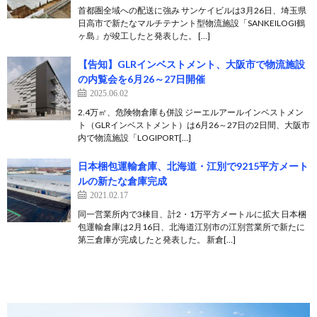
首都圏全域への配送に強み サンケイビルは3月26日、埼玉県
日高市で新たなマルチテナント型物流施設「SANKEILOGI鶴
ヶ島」が竣工したと発表した。 […]
【告知】GLRインベストメント、大阪市で物流施設
の内覧会を6月26～27日開催
2025.06.02
2.4万㎡、危険物倉庫も併設 ジーエルアールインベストメン
ト（GLRインベストメント）は6月26～27日の2日間、大阪市
内で物流施設「LOGIPORT[…]
日本梱包運輸倉庫、北海道・江別で9215平方メート
ルの新たな倉庫完成
2021.02.17
同一営業所内で3棟目、計2・1万平方メートルに拡大 日本梱
包運輸倉庫は2月16日、北海道江別市の江別営業所で新たに
第三倉庫が完成したと発表した。 新倉[…]