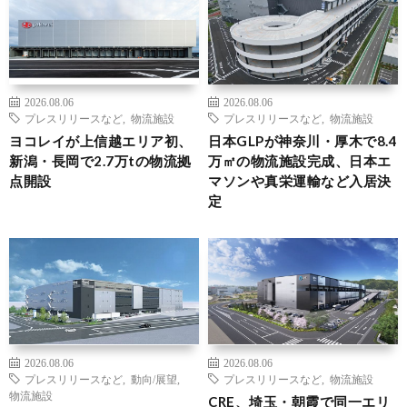
2026.08.06
2026.08.06
プレスリリースなど
,
物流施設
プレスリリースなど
,
物流施設
ヨコレイが上信越エリア初、
日本GLPが神奈川・厚木で8.4
新潟・長岡で2.7万tの物流拠
万㎡の物流施設完成、日本エ
点開設
マソンや真栄運輸など入居決
定
2026.08.06
2026.08.06
プレスリリースなど
,
動向/展望
,
プレスリリースなど
,
物流施設
物流施設
CRE、埼玉・朝霞で同一エリ