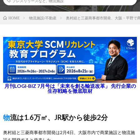
プレスリリースなど
,
物流施設
物流施設/不動産
奥村組と三菱商事都市開発、大阪・平野で
HOME
月刊LOGI-BIZ 7月号は「未来を創る輸送改革」 先行企業の
生存戦略を徹底取材
物流は1.6万㎡、JR駅から徒歩2分
奥村組と三菱商事都市開発は2月4日、大阪市内で商業施設と物流施
設を開発すると発表した。