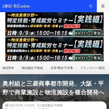
独自取材
物流施設/不動産
災害/事故/不祥事
テクノロジー/製品
奥村組と三菱商事都市開発、大阪・平
野で商業施設と物流施設を複合開発へ
2025.02.06 13:26:04
物流施設/不動産