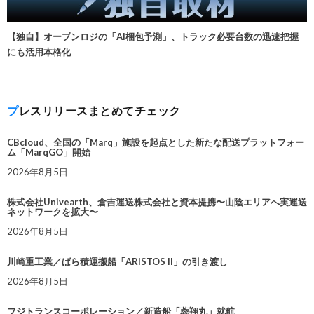
【独自】オープンロジの「AI梱包予測」、トラック必要台数の迅速把握
にも活用本格化
プレスリリースまとめてチェック
CBcloud、全国の「Marq」施設を起点とした新たな配送プラットフォー
ム「MarqGO」開始
2026年8月5日
株式会社Univearth、倉吉運送株式会社と資本提携〜山陰エリアへ実運送
ネットワークを拡大〜
2026年8月5日
川崎重工業／ばら積運搬船「ARISTOS II」の引き渡し
2026年8月5日
フジトランスコーポレーション／新造船「蓉翔丸」就航