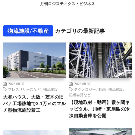
月刊ロジスティクス・ビジネス
物流施設/不動産
カテゴリの最新記事
2026.08.07
2026.08.07
プレスリリースなど
,
物流施設
テクノロジー
,
動画
,
物流施設
,
記者会見など
大和ハウス、大阪・茨木の旧
【現地取材・動画】霞ヶ関キ
パナ工場跡地で3.1万㎡のマル
ャピタル、川崎・東扇島の冷
チ型物流施設着工
凍自動倉庫を公開