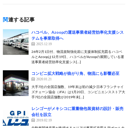
関連する記事
ハコベル、Azoopの運送事業者経営効率化支援シス
テムを事業取得へ
2025.12.19
26年2月1日付、物流規制強化前に支援体制拡充図る ハコベ
ルとAzoopは12月19日、ハコベルがAzoopの展開している運
送事業者経営効率化支援シス[…]
コンビニ拡大戦略が曲がり角、物流にも影響必至
2020.01.21
大手7社の全国店舗数、19年末は初の減少 日本フランチャイ
ズチェーン協会（JFA）は1月20日、コンビニエンスストア大
手7社の全国店舗数が2019年末[…]
レンゴーがメキシコに重量物包装資材の設計・販売
会社を設立
2019.02.19
自動車関連産業が集積するエリアで事業拡充図る 段ボール大