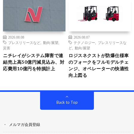
2026.08.08
2026.08.07
プレスリリースなど
,
動向/展望
,
テクノロジー
,
プレスリリースな
災害
ど
,
動向/展望
ニチレイがシステム障害で連
ロジスネクストが防爆仕様車
結売上高50億円減見込み、対
のフォークをフルモデルチェ
応費用10億円を特損計上
ンジ、オペレーターの快適性
向上図る
Back to Top
メルマガ会員登録