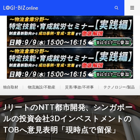
独自取材
物流施設/不動産
災害/事故/不祥事
テクノロジー/製品
JリートのNTT都市開発、シンガポー
ルの投資会社3Dインベストメントの
TOBへ意見表明「現時点で留保」