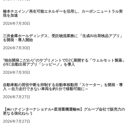
椿本チエイン／再生可能エネルギーを活用し、カーボンニュートラル実
現を加速
2026年7月30日
三井倉庫ホールディングス、受託物流業務に 「生成AI出荷検品アプリ」
を開発・導入開始
2026年7月30日
“独自開発こだわり”のサプリメントでD2C展開する「ウェルモット製薬」
がEC自動出荷アプリ「シッピーノ」を導入
2026年7月30日
自動車船の荷役中断を抑制する自動車移動用「スケーター」を開発・導
入 ～自力走行できない車両を約5分で移動可能に～
2026年7月27日
【㈱ハナインターナショナル×星清重機運輸㈱】グループ会社で販売力の
更なる強化ねらう
2026年7月27日