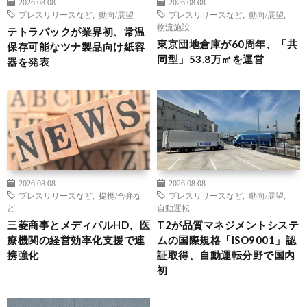
2026.08.08
2026.08.08
プレスリリースなど
,
動向/展望
プレスリリースなど
,
動向/展望
,
物流施設
テトラパックが業界初、常温
東京団地倉庫が60周年、「共
保存可能なツナ製品向け紙容
同型」53.8万㎡を運営
器を発表
2026.08.08
2026.08.08
プレスリリースなど
,
提携/合弁な
プレスリリースなど
,
動向/展望
,
ど
自動運転
三菱商事とメディパルHD、医
T2が品質マネジメントシステ
療機関の経営効率化支援で連
ムの国際規格「ISO9001」認
携強化
証取得、自動運転分野で国内
初