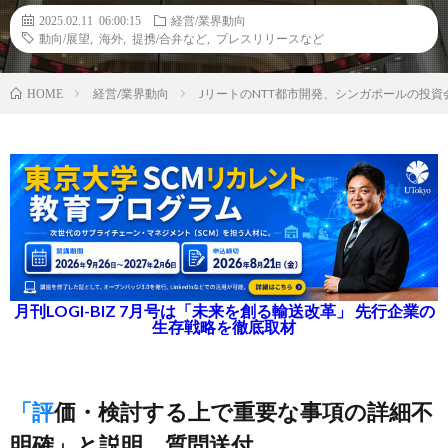
2025.02.11 06:00:15
経営/業界動向
動向/展望
,
海外
,
提携/合弁など
,
プレスリリースなど
経営/業界動向
JリートのNTT都市開発、シンガポールの投資
HOME
月刊LOGI-BIZ 7月号は「未来を創る輸送改革」 先行企業の
生存戦略を徹底取材
「評価・検討する上で重要な事項の詳細不
明確」と説明、質問送付