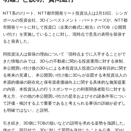
NTT系のJリート、NTT都市開発リート投資法人は2月10日、シンガ
ポールの投資会社、3Dインベストメント・パートナーズが、NTT都
市開発リートに対して投資口（企業の株式に相当）のTOB（公開買
い付け）を実施していることに対し、現時点で意見の表明を留保す
ると発表した。
同投資法人は留保の理由について「現時点までに入手することがで
きた情報のみでは、3Dらの不動産に関わる投資運用に対する体制、
本公開買い付け後の3Dらによる本投資法人投資口の保有目的に関す
る将来の見通し、本公開買い付け後に3Dらが企図する本投資法人の
本源的価値の顕在化と保有資産価値向上に関する具体的な施策提案
の内容、本投資法人の行うスポンサーとの利害関係者取引に対する
考え方、その他の本公開買い付けの是非およびその諸条件等につい
て評価・検討する上で重要であると考えられる事項の詳細が必ずし
も明確ではない」と説明。
引き続き、3D側にTOBの狙いなどの説明を求める姿勢を強調した。
併せて、同日付で、3Dに対して質問を送付したことを公表。3Dが