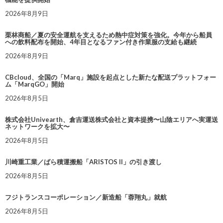
2026年8月9日
栗林商船／夏の安全運航を支えるため熱中症対策を強化。今年から船員
への飲料配布を開始、4年目となるファン付き作業服の支給も継続
2026年8月9日
CBcloud、全国の「Marq」施設を起点とした新たな配送プラットフォー
ム「MarqGO」開始
2026年8月5日
株式会社Univearth、倉吉運送株式会社と資本提携〜山陰エリアへ実運送
ネットワークを拡大〜
2026年8月5日
川崎重工業／ばら積運搬船「ARISTOS II」の引き渡し
2026年8月5日
フジトランスコーポレーション／新造船「蓉翔丸」就航
2026年8月5日