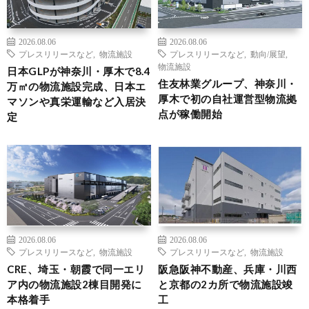
2026.08.06
2026.08.06
プレスリリースなど
,
物流施設
プレスリリースなど
,
動向/展望
,
物流施設
日本GLPが神奈川・厚木で8.4
住友林業グループ、神奈川・
万㎡の物流施設完成、日本エ
厚木で初の自社運営型物流拠
マソンや真栄運輸など入居決
点が稼働開始
定
2026.08.06
2026.08.06
プレスリリースなど
,
物流施設
プレスリリースなど
,
物流施設
CRE、埼玉・朝霞で同一エリ
阪急阪神不動産、兵庫・川西
ア内の物流施設2棟目開発に
と京都の2カ所で物流施設竣
本格着手
工