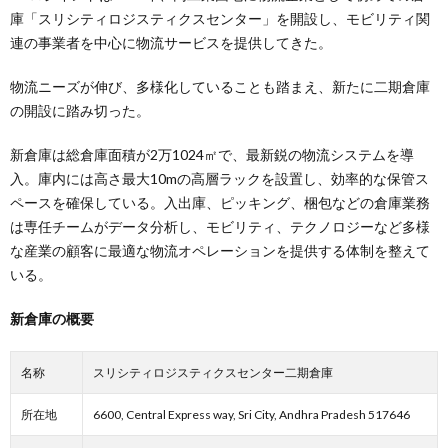
庫「スリシティロジスティクスセンター」を開設し、モビリティ関
連の事業者を中心に物流サービスを提供してきた。
物流ニーズが伸び、多様化していることも踏まえ、新たに二期倉庫
の開設に踏み切った。
新倉庫は総倉庫面積が2万1024㎡で、最新鋭の物流システムを導
入。庫内には高さ最大10mの高層ラックを設置し、効率的な保管ス
ペースを確保している。入出庫、ピッキング、梱包などの倉庫業務
は専任チームがデータ分析し、モビリティ、テクノロジーなど多様
な産業の顧客に最適な物流オペレーションを提供する体制を整えて
いる。
新倉庫の概要
名称
スリシティロジスティクスセンター二期倉庫
所在地
6600, Central Express way, Sri City, Andhra Pradesh 517646