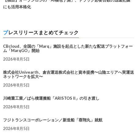
【独自】オープンロジの「AI梱包予測」、トラック必要台数の迅速把握
にも活用本格化
プレスリリースまとめてチェック
CBcloud、全国の「Marq」施設を起点とした新たな配送プラットフォー
ム「MarqGO」開始
2026年8月5日
株式会社Univearth、倉吉運送株式会社と資本提携〜山陰エリアへ実運送
ネットワークを拡大〜
2026年8月5日
川崎重工業／ばら積運搬船「ARISTOS II」の引き渡し
2026年8月5日
フジトランスコーポレーション／新造船「蓉翔丸」就航
2026年8月5日