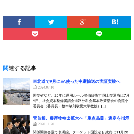
関連する記事
東北道で9月にSA使った中継輸送の実証実験へ
2024.07.10
国交省など、25年に運用ルール整備目指す 国土交通省は7月
9日、社会資本整備審議会道路分科会基本政策部会の物流小
委員会（委員長・根本敏則敬愛大学教授）[…]
菅首相、農産物輸出拡大へ「重点品目」選定を指示
2020.11.20
関係閣僚会議で表明絵、ターゲット国設定も 政府は11月20