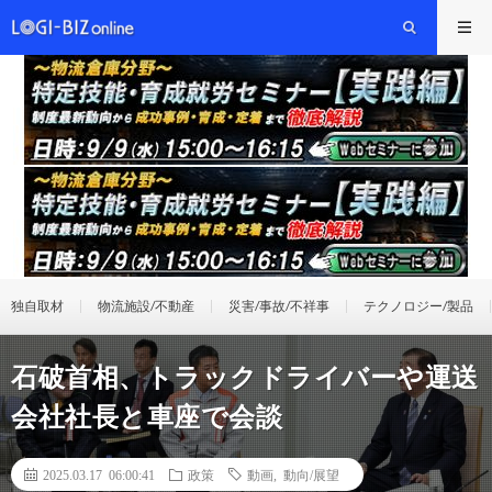
独自取材
物流施設/不動産
災害/事故/不祥事
テクノロジー/製品
石破首相、トラックドライバーや運送
会社社長と車座で会談
2025.03.17 06:00:41
政策
動画
,
動向/展望