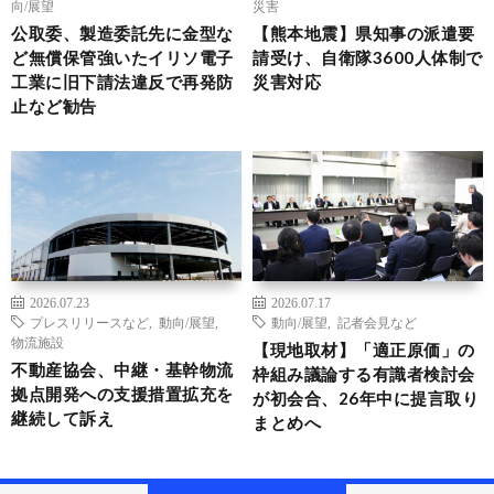
向/展望
災害
公取委、製造委託先に金型な
【熊本地震】県知事の派遣要
ど無償保管強いたイリソ電子
請受け、自衛隊3600人体制で
工業に旧下請法違反で再発防
災害対応
止など勧告
2026.07.23
2026.07.17
プレスリリースなど
,
動向/展望
,
動向/展望
,
記者会見など
物流施設
【現地取材】「適正原価」の
不動産協会、中継・基幹物流
枠組み議論する有識者検討会
拠点開発への支援措置拡充を
が初会合、26年中に提言取り
継続して訴え
まとめへ