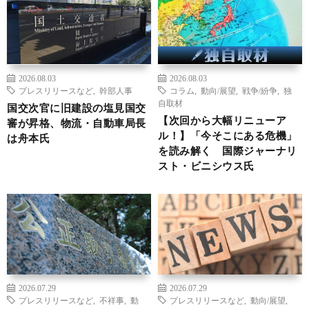
2026.08.03
2026.08.03
プレスリリースなど
,
幹部人事
コラム
,
動向/展望
,
戦争/紛争
,
独
自取材
国交次官に旧建設の塩見国交
【次回から大幅リニューア
審が昇格、物流・自動車局長
ル！】「今そこにある危機」
は舟本氏
を読み解く 国際ジャーナリ
スト・ビニシウス氏
2026.07.29
2026.07.29
プレスリリースなど
,
不祥事
,
動
プレスリリースなど
,
動向/展望
,