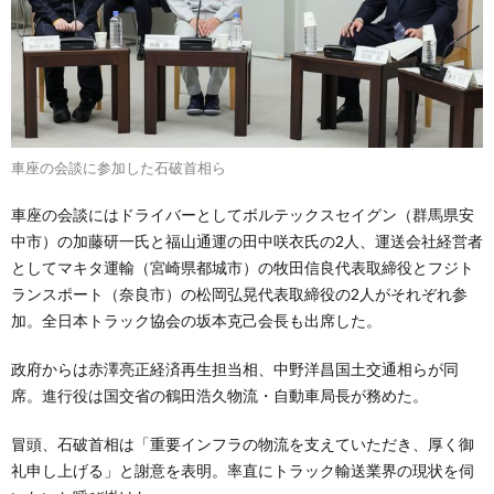
車座の会談に参加した石破首相ら
車座の会談にはドライバーとしてボルテックスセイグン（群馬県安
中市）の加藤研一氏と福山通運の田中咲衣氏の2人、運送会社経営者
としてマキタ運輸（宮崎県都城市）の牧田信良代表取締役とフジト
ランスポート（奈良市）の松岡弘晃代表取締役の2人がそれぞれ参
加。全日本トラック協会の坂本克己会長も出席した。
政府からは赤澤亮正経済再生担当相、中野洋昌国土交通相らが同
席。進行役は国交省の鶴田浩久物流・自動車局長が務めた。
冒頭、石破首相は「重要インフラの物流を支えていただき、厚く御
礼申し上げる」と謝意を表明。率直にトラック輸送業界の現状を伺