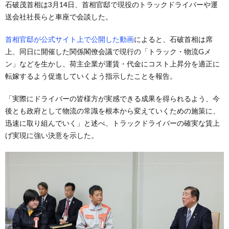
石破茂首相は3月14日、首相官邸で現役のトラックドライバーや運
送会社社長らと車座で会談した。
首相官邸が公式サイト上で公開した動画
によると、石破首相は席
上、同日に開催した関係閣僚会議で現行の「トラック・物流Gメ
ン」などを生かし、荷主企業が運賃・代金にコスト上昇分を適正に
転嫁するよう促進していくよう指示したことを報告。
「実際にドライバーの皆様方が実感できる成果を得られるよう、今
後とも政府として物流の常識を根本から変えていくための施策に、
迅速に取り組んでいく」と述べ、トラックドライバーの確実な賃上
げ実現に強い決意を示した。