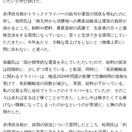
いたいと呼び掛けた。
赤澤担当相がトラックドライバーの給与や運賃の現状を尋ねたのに
対し、牧田氏は「南九州から消費地への農産品輸送は運賃の負荷が
掛かるところ。飼料や肥料、農業資材の高騰で、生産者の方々と価
格交渉をする環境になっていない。堂々と交渉できる環境にしてい
ただきたい。今年あたり、大幅な賃上げをしないと（物価上昇に）
間に合わない」と述べた。
加藤氏は「国が標準的な運賃を示していただいたので、給料の状況
は段階的に、少しずつ増えている」と歓迎。同時に、「長距離輸送
に関わるドライバ―は、物流2024年問題の影響で労働時間の規制を
受けて、長距離輸送の回数が減少し、実質、給料が下がっている。
私の父親も同じ会社でトラックのドライバーをしていたが、そのこ
ろは走れば走るほど稼ぐことができた。しかし今は稼ぎたくても稼
げない職種になってしまったのかなというのが実感だ」と胸の内を
明かした。
赤澤担当相が、採用の状況について質問したところ、松岡氏は「約
10年前からSNSに非常に力を入れ、特にYouTubeを活用したとこ