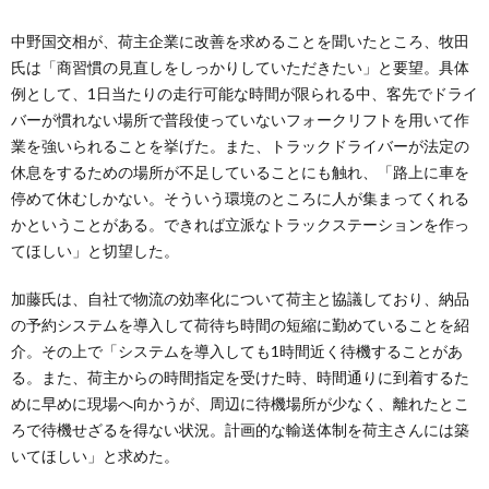
中野国交相が、荷主企業に改善を求めることを聞いたところ、牧田
氏は「商習慣の見直しをしっかりしていただきたい」と要望。具体
例として、1日当たりの走行可能な時間が限られる中、客先でドライ
バーが慣れない場所で普段使っていないフォークリフトを用いて作
業を強いられることを挙げた。また、トラックドライバーが法定の
休息をするための場所が不足していることにも触れ、「路上に車を
停めて休むしかない。そういう環境のところに人が集まってくれる
かということがある。できれば立派なトラックステーションを作っ
てほしい」と切望した。
加藤氏は、自社で物流の効率化について荷主と協議しており、納品
の予約システムを導入して荷待ち時間の短縮に勤めていることを紹
介。その上で「システムを導入しても1時間近く待機することがあ
る。また、荷主からの時間指定を受けた時、時間通りに到着するた
めに早めに現場へ向かうが、周辺に待機場所が少なく、離れたとこ
ろで待機せざるを得ない状況。計画的な輸送体制を荷主さんには築
いてほしい」と求めた。