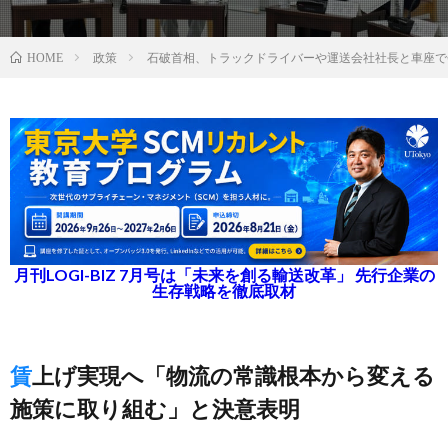
政策
石破首相、トラックドライバーや運送会社社長と車座で
HOME
月刊LOGI-BIZ 7月号は「未来を創る輸送改革」 先行企業の
生存戦略を徹底取材
賃上げ実現へ「物流の常識根本から変える
施策に取り組む」と決意表明