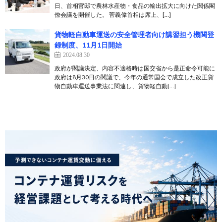
日、首相官邸で農林水産物・食品の輸出拡大に向けた関係閣
僚会議を開催した。 菅義偉首相は席上、[…]
貨物軽自動車運送の安全管理者向け講習担う機関登
録制度、11月1日開始
2024.08.30
政府が閣議決定、内容不適格時は国交省から是正命令可能に
政府は8月30日の閣議で、今年の通常国会で成立した改正貨
物自動車運送事業法に関連し、貨物軽自動[…]