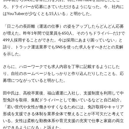
ろ、ドライバーが応募にきていただけるようになった。今、社内に
はYouTuberが少なくとも15人いる」と明かした。
「日ごろの長距離（運送の仕事）の姿をアップしたらどんどん応募
が増えた。昨年1年間で従業員を650人、そのうちドライバ―だけで
499人採用することができた。今は採用にあまり困っていない」と
語り、トラック運送業界でもSNSを使った求人をすべきだとの見解
を示した。
さらに、ハローワークでも求人内容を丁寧に記載するようにした
り、自社のホームページをしっかりと作り込んだりしたことも、応
募増につながっていると明かした。
田中氏は、高校卒業後、福山通運に入社し、支援制度を利用して中
型免許を取得、集配ドライバーとして働いているなどと自己紹介。
「若い世代や女性が働きやすくなるためには、免許取得やキャリア
形成を支援できる体制を業界全体で整えることが不可欠だと考えて
いる。女性は柔軟な勤務体系や育児支援の充実で仕事と家庭の両立
ができるようになる」と訴えた。