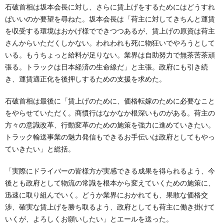
石破首相は坂本会長に対し、さらに賃上げをするためにはどうすれ
ばいいのか要望を尋ねた。坂本会長は「荷主に対してきちんと運賃
を収受する環境はおかげ様でできつつあるが、賃上げの原資は荷主
さんからいただくしかない。われわれも死に物狂いでやろうとして
いる。もうちょっと給料が足りない。業界は自助努力で無茶苦茶頑
張る。トラックは日本経済の生命線だ」と主張。政府にも引き続
き、運賃適正化を後押しするための支援を求めた。
石破首相は最後に「賃上げのために、価格転嫁のために必要なこと
をやらせていただく。商慣行はなかなか根深いものがある。荷主の
方々の意識改革、行動変革のための施策を強力に進めていきたい。
トラック輸送事業の魅力発信もできるお手伝いは政府としてもやっ
ていきたい」と総括。
「実際にドライバーの皆様方が実感できる成果を得られるよう、今
後とも政府として物流の常識を根本から変えていくための施策に、
迅速に取り組んでいく。どうか業界におかれても、果敢な価格交
渉、確実な賃上げを勝ち取るよう、政府としても荷主に働き掛けて
いくが、よろしくお願いしたい」とエールを送った。