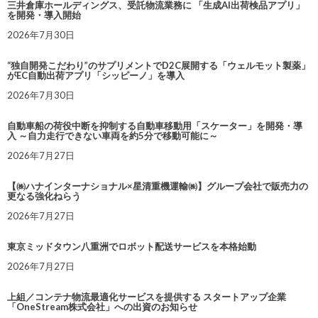
三井倉庫ホールディングス、受託物流業務に 「生成AI出荷検品アプリ」
を開発・導入開始
2026年7月30日
“独自開発こだわり”のサプリメントでD2C展開する「ウェルモット製薬」
がEC自動出荷アプリ「シッピーノ」を導入
2026年7月30日
自動車船の荷役中断を抑制する自動車移動用「スケーター」を開発・導
入 ～自力走行できない車両を約5分で移動可能に～
2026年7月27日
【㈱ハナインターナショナル×星清重機運輸㈱】グループ会社で販売力の
更なる強化ねらう
2026年7月27日
東京ミッドタウン八重洲でロボット配送サービスを本格始動
2026年7月27日
上組／コンテナ物流最適化サービスを提供する スタートアップ企業
「OneStream株式会社」への出資のお知らせ