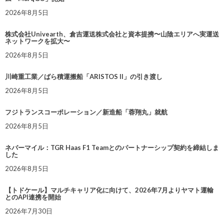
2026年8月5日
株式会社Univearth、倉吉運送株式会社と資本提携〜山陰エリアへ実運送
ネットワークを拡大〜
2026年8月5日
川崎重工業／ばら積運搬船「ARISTOS II」の引き渡し
2026年8月5日
フジトランスコーポレーション／新造船「蓉翔丸」就航
2026年8月5日
ネバーマイル：TGR Haas F1 Teamとのパートナーシップ契約を締結しま
した
2026年8月5日
【トドケール】マルチキャリア化に向けて、2026年7月よりヤマト運輸
とのAPI連携を開始
2026年7月30日