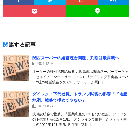
関連する記事
関西スーパーの経営統合問題、判断は最高裁へ
2021.12.08
オーケーの許可抗告認める 大阪高裁は関西スーパーマーケッ
トとエイチ・ツー・オー（H2O）リテイリング系食品スーパ
ー2社の経営統合をめぐり、オーケーが同[…]
ダイフク・下代社長、トランプ関税の影響「『地産
地消』戦略で極めて少ない」
2025.06.24
決算説明会で指摘、「営業利益の1％もない程度」 ダイフク
の下代博社長は5月13日、オンラインで開催したメディア向
けの2025年12月期第1四半期（25[…]