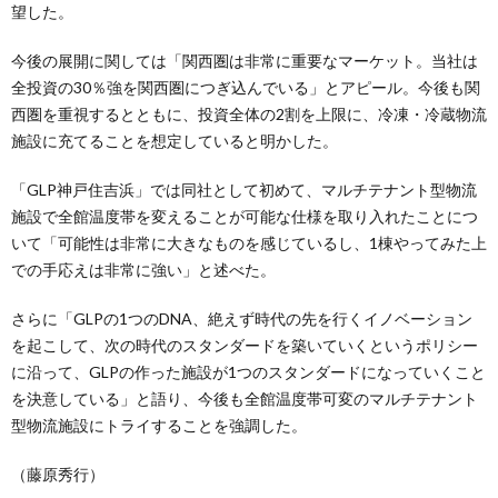
望した。
今後の展開に関しては「関西圏は非常に重要なマーケット。当社は
全投資の30％強を関西圏につぎ込んでいる」とアピール。今後も関
西圏を重視するとともに、投資全体の2割を上限に、冷凍・冷蔵物流
施設に充てることを想定していると明かした。
「GLP神戸住吉浜」では同社として初めて、マルチテナント型物流
施設で全館温度帯を変えることが可能な仕様を取り入れたことにつ
いて「可能性は非常に大きなものを感じているし、1棟やってみた上
での手応えは非常に強い」と述べた。
さらに「GLPの1つのDNA、絶えず時代の先を行くイノベーション
を起こして、次の時代のスタンダードを築いていくというポリシー
に沿って、GLPの作った施設が1つのスタンダードになっていくこと
を決意している」と語り、今後も全館温度帯可変のマルチテナント
型物流施設にトライすることを強調した。
（藤原秀行）