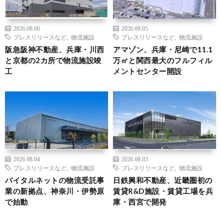
2026.08.06
2026.08.05
プレスリリースなど
,
物流施設
プレスリリースなど
,
物流施設
阪急阪神不動産、兵庫・川西
アマゾン、兵庫・尼崎で11.1
と京都の2カ所で物流施設竣
万㎡と関西最大のフルフィル
工
メントセンター開設
2026.08.04
2026.08.03
プレスリリースなど
,
物流施設
プレスリリースなど
,
物流施設
バイタルネットの物流受託事
日鉄興和不動産、近畿圏初の
業の新拠点、神奈川・伊勢原
賃貸R&D施設・賃貸工場を兵
で始動
庫・西宮で開発