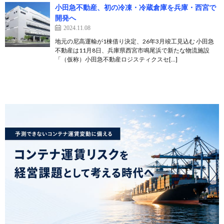
小田急不動産、初の冷凍・冷蔵倉庫を兵庫・西宮で
開発へ
2024.11.08
地元の尼高運輸が1棟借り決定、26年3月竣工見込む 小田急
不動産は11月8日、兵庫県西宮市鳴尾浜で新たな物流施設
「（仮称）小田急不動産ロジスティクスセ[…]