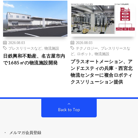
2026.08.03
2026.08.03
プレスリリースなど
,
物流施設
テクノロジー
,
プレスリリースな
ど
,
ロボット
,
物流施設
日鉄興和不動産、名古屋市内
プラスオートメーション、ア
で1685㎡の物流施設開発
ンドエスティの兵庫・西宮北
物流センターに複合ロボティ
クスソリューション提供
Back to Top
メルマガ会員登録