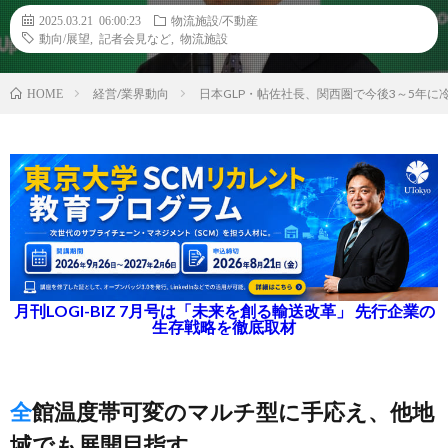
2025.03.21 06:00:23
物流施設/不動産
動向/展望
,
記者会見など
,
物流施設
経営/業界動向
日本GLP・帖佐社長、関西圏で今後3～5年に
HOME
月刊LOGI-BIZ 7月号は「未来を創る輸送改革」 先行企業の
生存戦略を徹底取材
全館温度帯可変のマルチ型に手応え、他地
域でも展開目指す