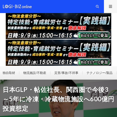
独自取材
物流施設/不動産
災害/事故/不祥事
テクノロジー/製品
日本GLP・帖佐社長、関西圏で今後3
～5年に冷凍・冷蔵物流施設へ600億円
投資想定