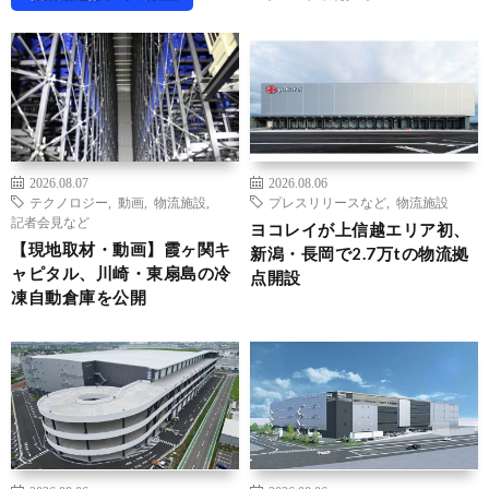
2026.08.07
2026.08.06
テクノロジー
,
動画
,
物流施設
,
プレスリリースなど
,
物流施設
記者会見など
ヨコレイが上信越エリア初、
【現地取材・動画】霞ヶ関キ
新潟・長岡で2.7万tの物流拠
ャピタル、川崎・東扇島の冷
点開設
凍自動倉庫を公開