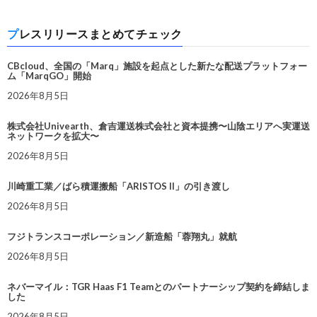
プレスリリースまとめてチェック
CBcloud、全国の「Marq」施設を起点とした新たな配送プラットフォー
ム「MarqGO」開始
2026年8月5日
株式会社Univearth、倉吉運送株式会社と資本提携〜山陰エリアへ実運送
ネットワークを拡大〜
2026年8月5日
川崎重工業／ばら積運搬船「ARISTOS II」の引き渡し
2026年8月5日
フジトランスコーポレーション／新造船「蓉翔丸」就航
2026年8月5日
ネバーマイル：TGR Haas F1 Teamとのパートナーシップ契約を締結しま
した
2026年8月5日