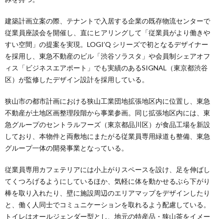
建築計画立案の際、テナントで入居する企業の既存物流センターで
従業員座談会を開催し、直にヒアリングして「従業員がより働きや
すい空間」の提案を実現。LOGI’Q シリーズで初となるデザイナー
を採用し、東急不動産のビル「渋谷ソラスタ」や会員制シェアオフ
ィス「ビジネスエアポート」でも実績のあるSIGNAL（東京都渋谷
区）が監修したデザイン設計を採用している。
狭山市の都市計画における狭山工業団地拡張地区内に位置し、東急
不動産が土地区画整理段階から事業参画。同じ拡張地区内には、東
急グループのセントラルフーズ（東京都品川区）が食品工場を新設
しており、本物件と両敷地にまたがる従業員専用緑道も整備、東急
グループ一体の開発事業となっている。
従業員専用カフェテリアには小上がりスペースを設け、足を伸ばし
てくつろげるようにしているほか、気軽に体を動かせるぶら下がり
棒を取り入れたり、壁に施設周辺のエリアマップをデザインしたり
と、働く人同士でコミュニケーションを取れるよう配慮している。
トイレはオールジェンダー型とし、地元の特産品・狭山茶をイメー