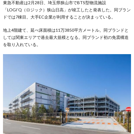
東急不動産は2月28日、埼玉県狭山市でBTS型物流施設
「LOGI’Q（ロジック）狭山日高」が竣工したと発表した。同ブラン
ドでは7棟目。大手EC企業が利用することが決まっている。
地上4階建て、延べ床面積は11万3850平方メートル。同ブランドと
しては関東エリアで過去最大規模となる。同ブランド初の免震構造
を取り入れている。