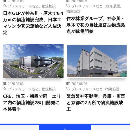
2026.08.06
2026.08.06
プレスリリースなど
,
物流施設
プレスリリースなど
,
動向/展望
,
物流施設
日本GLPが神奈川・厚木で8.4
住友林業グループ、神奈川・
万㎡の物流施設完成、日本エ
厚木で初の自社運営型物流拠
マソンや真栄運輸など入居決
点が稼働開始
定
2026.08.06
2026.08.06
プレスリリースなど
,
物流施設
プレスリリースなど
,
物流施設
CRE、埼玉・朝霞で同一エリ
阪急阪神不動産、兵庫・川西
ア内の物流施設2棟目開発に
と京都の2カ所で物流施設竣
本格着手
工