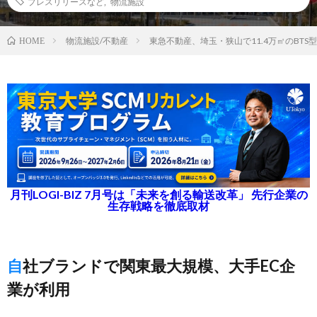
プレスリリースなど
,
物流施設
物流施設/不動産
東急不動産、埼玉・狭山で11.4万㎡のBTS
HOME
月刊LOGI-BIZ 7月号は「未来を創る輸送改革」 先行企業の
生存戦略を徹底取材
自社ブランドで関東最大規模、大手EC企
業が利用