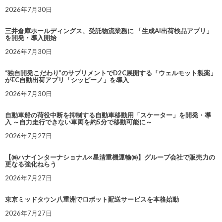
2026年7月30日
三井倉庫ホールディングス、受託物流業務に 「生成AI出荷検品アプリ」
を開発・導入開始
2026年7月30日
“独自開発こだわり”のサプリメントでD2C展開する「ウェルモット製薬」
がEC自動出荷アプリ「シッピーノ」を導入
2026年7月30日
自動車船の荷役中断を抑制する自動車移動用「スケーター」を開発・導
入 ～自力走行できない車両を約5分で移動可能に～
2026年7月27日
【㈱ハナインターナショナル×星清重機運輸㈱】グループ会社で販売力の
更なる強化ねらう
2026年7月27日
東京ミッドタウン八重洲でロボット配送サービスを本格始動
2026年7月27日