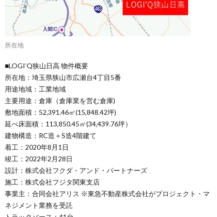
所在地
■LOGI’Q狭山日高 物件概要
所在地：埼玉県狭山市広瀬台4丁目5番
用途地域：工業地域
主要用途：倉庫（倉庫業を営む倉庫)
敷地面積：52,391.46㎡(15,848.42坪)
延べ床面積：113,850.45㎡(34,439.76坪）
建物構造：RC造＋S造4階建て
着工：2020年8月1日
竣工：2022年2月28日
設計：株式会社フクダ・アンド・パートナーズ
施工：株式会社フジタ関東支店
事業主：合同会社アリス ※東急不動産株式会社がプロジェクト・マ
ネジメント業務を受託
トラックバース：41台