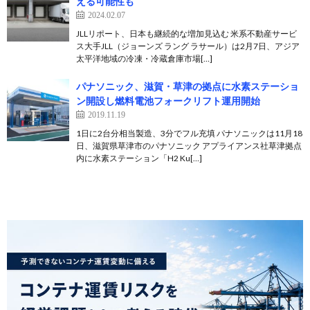
える可能性も
2024.02.07
JLLリポート、日本も継続的な増加見込む 米系不動産サービ
ス大手JLL（ジョーンズ ラング ラサール）は2月7日、アジア
太平洋地域の冷凍・冷蔵倉庫市場[…]
パナソニック、滋賀・草津の拠点に水素ステーショ
ン開設し燃料電池フォークリフト運用開始
2019.11.19
1日に2台分相当製造、3分でフル充填 パナソニックは11月18
日、滋賀県草津市のパナソニック アプライアンス社草津拠点
内に水素ステーション「H2 Ku[…]