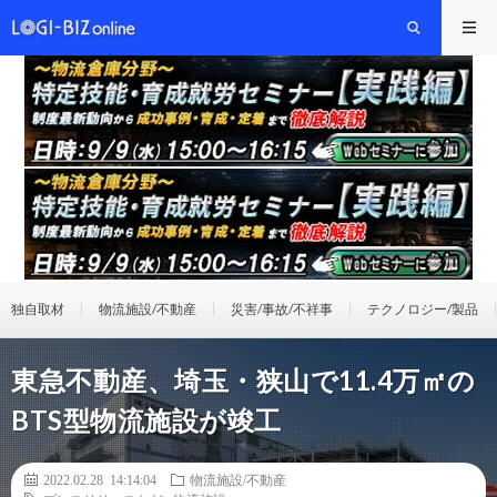
独自取材
物流施設/不動産
災害/事故/不祥事
テクノロジー/製品
東急不動産、埼玉・狭山で11.4万㎡の
BTS型物流施設が竣工
2022.02.28 14:14:04
物流施設/不動産