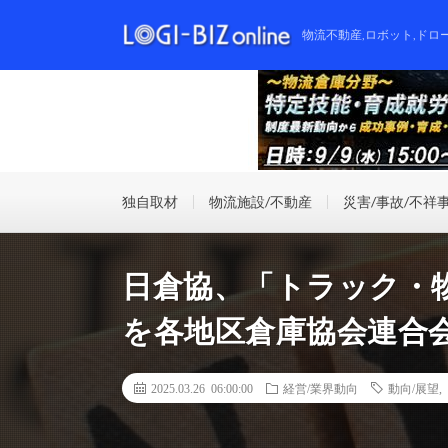
物流不動産,ロボット,ドロ
独自取材
物流施設/不動産
災害/事故/不祥
日倉協、「トラック・
を各地区倉庫協会連合
2025.03.26 06:00:00
経営/業界動向
動向/展望
,