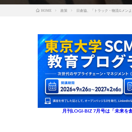
政策
日倉協、「トラック・物流Gメン
HOME
月刊LOGI-BIZ 7月号は「未