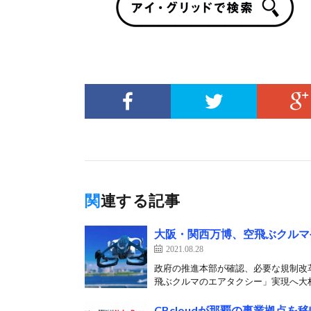
関連する記事
大阪・関西万博、空飛ぶクルマ
2021.08.28
政府の推進本部が確認、必要な規制改革や
飛ぶクルマのエアタクシー」実現へ大林
CBcloudが那覇の事業拠点を