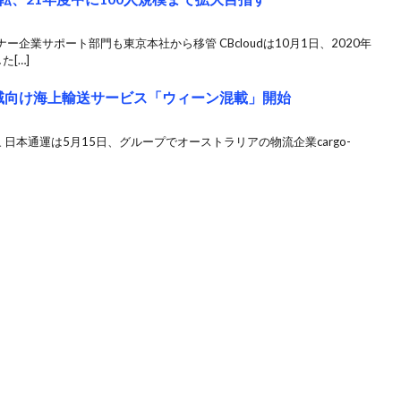
企業サポート部門も東京本社から移管 CBcloudは10月1日、2020年
[…]
域向け海上輸送サービス「ウィーン混載」開始
カ所対象 日本通運は5月15日、グループでオーストラリアの物流企業cargo-