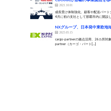
2021.10.01
成長受け体制強化、顧客や配送パートナー
4月に初の支社として那覇市内に開設した
NXグループ、日本発中東欧地
2025.05.15
cargo-partnerの拠点活用、26
partner（カーゴ・パート[…]