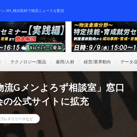
ーン,3PL,独自取材で物流ニュースを配信
事
テクノロジー/製品
雇用/人材
経営/業界動向
データ/
物流Gメンよろず相談室」窓口
会の公式サイトに拡充
プレスリリースなど