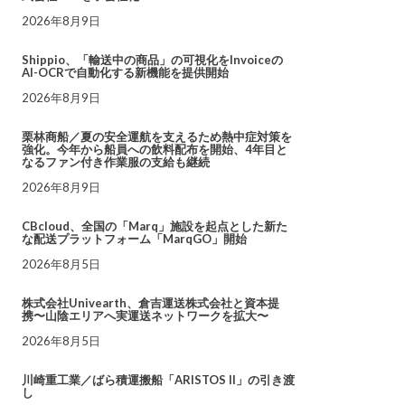
2026年8月9日
Shippio、「輸送中の商品」の可視化をInvoiceの
AI-OCRで自動化する新機能を提供開始
2026年8月9日
栗林商船／夏の安全運航を支えるため熱中症対策を
強化。今年から船員への飲料配布を開始、4年目と
なるファン付き作業服の支給も継続
2026年8月9日
CBcloud、全国の「Marq」施設を起点とした新た
な配送プラットフォーム「MarqGO」開始
2026年8月5日
株式会社Univearth、倉吉運送株式会社と資本提
携〜山陰エリアへ実運送ネットワークを拡大〜
2026年8月5日
川崎重工業／ばら積運搬船「ARISTOS II」の引き渡
し