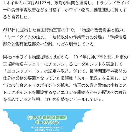
J-オイルミルズは6月27日、政府が民間と連携し、トラックドライバ
ーの労働環境改善などを目指す「ホワイト物流」推進運動に賛同す
ると発表した。
6月5日に提出した自主行動宣言の中で、「物流の改善提案と協力」
「リードタイムの延長」「運転以外の作業部分の分離」「幹線輸送
部分と集荷配送部分の分離」などを明示している。
同社はホワイト物流提唱の以前から、2015年に神戸市と北九州市の
工場間輸送をフェリーにチェンジするモーダルシフトを実施して
「エコシップマーク」の認定を取得。併せて、長時間運行や夜間の
仕分け業務の要因となっていた長距離「スルー配送」を見直し、17
年には仙台ストックポイントの拡充、埼玉の久喜と愛知の小牧にス
トックポイントを開設するなどエリア在庫拠点からの配送への移行
を進めていると説明、自社の姿勢をアピールしている。