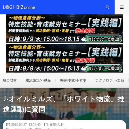
独自取材
物流施設/不動産
災害/事故/不祥事
テクノロジー/製品
J-オイルミルズ、「ホワイト物流」推
進運動に賛同
2019.06.27 13:52:45
雇用/人材