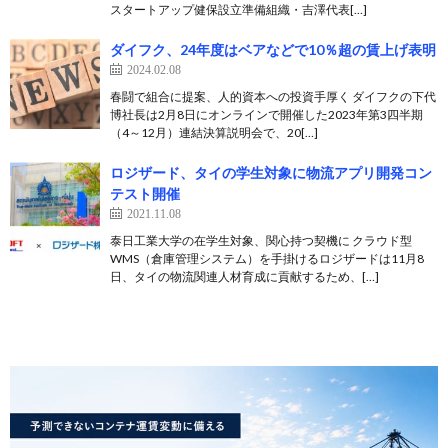
スタートアップ健保設立準備組織・吉澤代表[…]
ダイフク、24年度はベアなどで10％超の賃上げ表明
2024.02.08
春闘で組合に提案、人的資本への投資手厚く ダイフクの下代
博社長は2月8日にオンラインで開催した2023年第3四半期
（4～12月）連結決算説明会で、20[…]
ロジザード、タイの学生対象に物流アプリ開発コン
テスト開催
2021.11.08
泰日工業大学の在学生対象、関心持つ契機に クラウド型
WMS（倉庫管理システム）を手掛けるロジザードは11月8
日、タイの物流関連人材育成に貢献するため、[…]