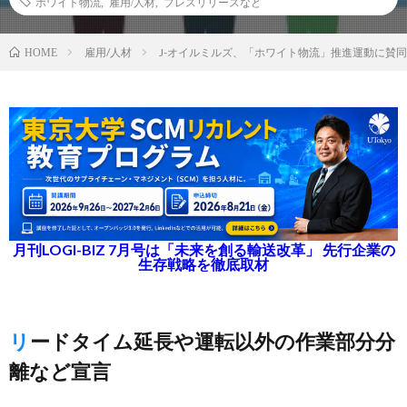
ホワイト物流
,
雇用/人材
,
プレスリリースなど
雇用/人材
J-オイルミルズ、「ホワイト物流」推進運動に賛同
HOME
月刊LOGI-BIZ 7月号は「未来を創る輸送改革」 先行企業の
生存戦略を徹底取材
リードタイム延長や運転以外の作業部分分
離など宣言