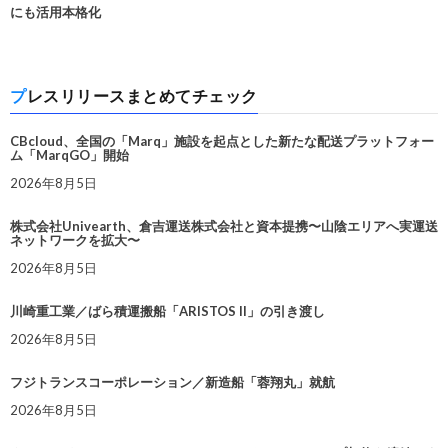
にも活用本格化
プレスリリースまとめてチェック
CBcloud、全国の「Marq」施設を起点とした新たな配送プラットフォー
ム「MarqGO」開始
2026年8月5日
株式会社Univearth、倉吉運送株式会社と資本提携〜山陰エリアへ実運送
ネットワークを拡大〜
2026年8月5日
川崎重工業／ばら積運搬船「ARISTOS II」の引き渡し
2026年8月5日
フジトランスコーポレーション／新造船「蓉翔丸」就航
2026年8月5日