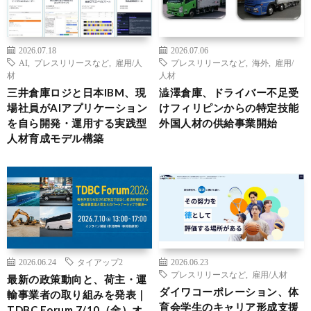
2026.07.18
2026.07.06
AI
,
プレスリリースなど
,
雇用/人
プレスリリースなど
,
海外
,
雇用/
材
人材
三井倉庫ロジと日本IBM、現
澁澤倉庫、ドライバー不足受
場社員がAIアプリケーション
けフィリピンからの特定技能
を自ら開発・運用する実践型
外国人材の供給事業開始
人材育成モデル構築
2026.06.24
タイアップ2
2026.06.23
プレスリリースなど
,
雇用/人材
最新の政策動向と、荷主・運
ダイワコーポレーション、体
輸事業者の取り組みを発表｜
育会学生のキャリア形成支援
TDBC Forum 7/10（金）オ