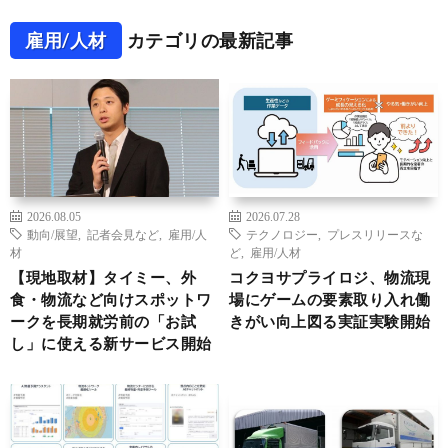
雇用/人材
カテゴリの最新記事
2026.08.05
2026.07.28
動向/展望
,
記者会見など
,
雇用/人
テクノロジー
,
プレスリリースな
材
ど
,
雇用/人材
【現地取材】タイミー、外
コクヨサプライロジ、物流現
食・物流など向けスポットワ
場にゲームの要素取り入れ働
ークを長期就労前の「お試
きがい向上図る実証実験開始
し」に使える新サービス開始