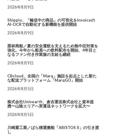
2026年8月9日
Shippio、「輸送中の商品」の可視化をInvoiceの
AI-OCRで自動化する新機能を提供開始
2026年8月9日
栗林商船／夏の安全運航を支えるため熱中症対策を
強化。今年から船員への飲料配布を開始、4年目と
なるファン付き作業服の支給も継続
2026年8月9日
CBcloud、全国の「Marq」施設を起点とした新た
な配送プラットフォーム「MarqGO」開始
2026年8月5日
株式会社Univearth、倉吉運送株式会社と資本提
携〜山陰エリアへ実運送ネットワークを拡大〜
2026年8月5日
川崎重工業／ばら積運搬船「ARISTOS II」の引き渡
し