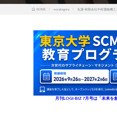
nocategory
丸運-有限会社中村運輸機
HOME
月刊LOGI-BIZ 7月号は「未