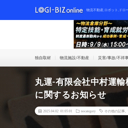
物流不動産,ロボット,ドロ
独自取材
物流施設/不動産
災害/事故/不祥
丸運-有限会社中村運
に関するお知らせ
2025.04.02 01:05:01
nocategory
その他の記事
,