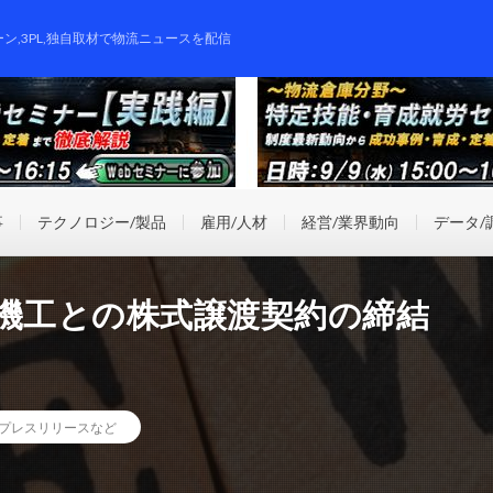
ーン,3PL,独自取材で物流ニュースを配信
事
テクノロジー/製品
雇用/人材
経営/業界動向
データ/
輸機工との株式譲渡契約の締結
プレスリリースなど