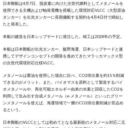
日本郵船は4月7日、脱炭素に向けた次世代燃料としてメタノールを
使用できる主機および軸発電機を搭載した環境対応VLCC（大型原油
タンカー）を出光タンカーに長期傭船する契約を4月4日付で締結し
たと発表した。
本船の建造を日本シップヤードに発注した。竣工は2028年の予定。
本船は日本郵船が出光タンカー、飯野海運、日本シップヤードと連
携してデザインコンセプトの開発を進めてきたマラッカマックス型
の次世代環境対応仕様VLCC。
メタノールは重油を使用した場合に比べ、CO2排出量を約15％削減
できるのがメリット。また、バイオマスを原料として製造するバイ
オメタノールや、再生可能エネルギー由来の水素と回収したCO2を
利用して生み出す合成メタノール（e-メタノール）といったグリー
ンメタノールを使えば、海運領域で一層のCO2排出量削減が見込め
るという。
日本郵船のVLCCとしては初めてとなる最新鋭のメタノール対応二元