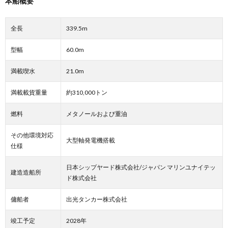
本船概要
全長
339.5m
型幅
60.0m
満載喫水
21.0m
満載載貨重量
約310,000トン
燃料
メタノールおよび重油
その他環境対応
大型軸発電機搭載
仕様
日本シップヤード株式会社/ジャパン マリンユナイテッ
建造造船所
ド株式会社
傭船者
出光タンカー株式会社
竣工予定
2028年