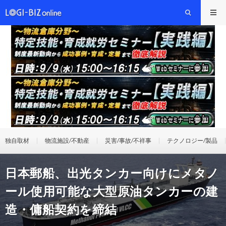
独自取材
物流施設/不動産
災害/事故/不祥事
テクノロジー/製品
日本郵船、出光タンカー向けにメタノ
ール使用可能な大型原油タンカーの建
造・傭船契約を締結