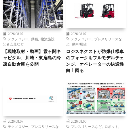
2026.08.07
2026.08.07
テクノロジー
,
動画
,
物流施設
,
テクノロジー
,
プレスリリースな
記者会見など
ど
,
動向/展望
【現地取材・動画】霞ヶ関キ
ロジスネクストが防爆仕様車
ャピタル、川崎・東扇島の冷
のフォークをフルモデルチェ
凍自動倉庫を公開
ンジ、オペレーターの快適性
向上図る
2026.08.07
2026.08.06
テクノロジー
,
プレスリリースな
プレスリリースなど
,
ロボット
,