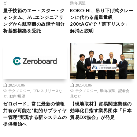
ど
動向/展望
量子技術のエー・スター・ク
ROBO-HI、吊り下げ式クレー
ォンタム、JALエンジニアリ
ンに代わる超重量級
ングから航空機の故障予測分
200tAGVで「落下リスク」
析基盤構築を受託
解消と説明
2026.08.06
2026.08.06
テクノロジー
,
プレスリリースな
テクノロジー
,
動向/展望
,
記者会
ど
,
動向/展望
見など
ゼロボード、常に最新の情報
【現地取材】貿易関連業務の
共有が可能な“動的サプライヤ
効率化目指す業界団体「日本
ー管理”実現する新システムの
貿易DX協会」が発足
提供開始へ