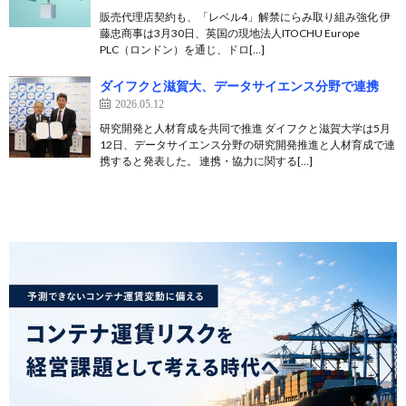
販売代理店契約も、「レベル4」解禁にらみ取り組み強化 伊
藤忠商事は3月30日、英国の現地法人ITOCHU Europe
PLC（ロンドン）を通じ、ドロ[…]
ダイフクと滋賀大、データサイエンス分野で連携
2026.05.12
研究開発と人材育成を共同で推進 ダイフクと滋賀大学は5月
12日、データサイエンス分野の研究開発推進と人材育成で連
携すると発表した。 連携・協力に関する[…]