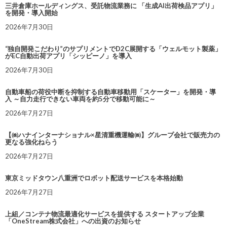
三井倉庫ホールディングス、受託物流業務に 「生成AI出荷検品アプリ」
を開発・導入開始
2026年7月30日
“独自開発こだわり”のサプリメントでD2C展開する「ウェルモット製薬」
がEC自動出荷アプリ「シッピーノ」を導入
2026年7月30日
自動車船の荷役中断を抑制する自動車移動用「スケーター」を開発・導
入 ～自力走行できない車両を約5分で移動可能に～
2026年7月27日
【㈱ハナインターナショナル×星清重機運輸㈱】グループ会社で販売力の
更なる強化ねらう
2026年7月27日
東京ミッドタウン八重洲でロボット配送サービスを本格始動
2026年7月27日
上組／コンテナ物流最適化サービスを提供する スタートアップ企業
「OneStream株式会社」への出資のお知らせ