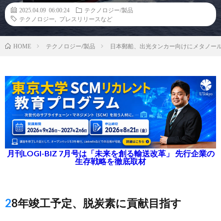
2025.04.09 06:00:24
テクノロジー/製品
テクノロジー
,
プレスリリースなど
テクノロジー/製品
日本郵船、出光タンカー向けにメタノー
HOME
月刊LOGI-BIZ 7月号は「未来を創る輸送改革」 先行企業の
生存戦略を徹底取材
28年竣工予定、脱炭素に貢献目指す