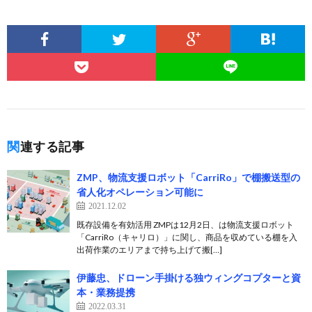
関連する記事
ZMP、物流支援ロボット「CarriRo」で棚搬送型の
省人化オペレーション可能に
2021.12.02
既存設備を有効活用 ZMPは12月2日、は物流支援ロボット
「CarriRo（キャリロ）」に関し、商品を収めている棚を入
出荷作業のエリアまで持ち上げて搬[…]
伊藤忠、ドローン手掛ける独ウィングコプターと資
本・業務提携
2022.03.31