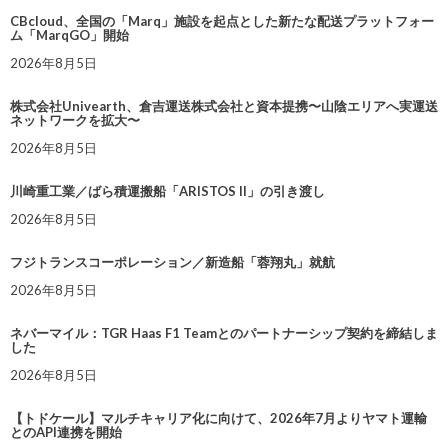
CBcloud、全国の「Marq」施設を起点とした新たな配送プラットフォー
ム「MarqGO」開始
2026年8月5日
株式会社Univearth、倉吉運送株式会社と資本提携〜山陰エリアへ実運送
ネットワークを拡大〜
2026年8月5日
川崎重工業／ばら積運搬船「ARISTOS II」の引き渡し
2026年8月5日
フジトランスコーポレーション／新造船「蓉翔丸」就航
2026年8月5日
ネバーマイル：TGR Haas F1 Teamとのパートナーシップ契約を締結しま
した
2026年8月5日
【トドケール】マルチキャリア化に向けて、2026年7月よりヤマト運輸
とのAPI連携を開始