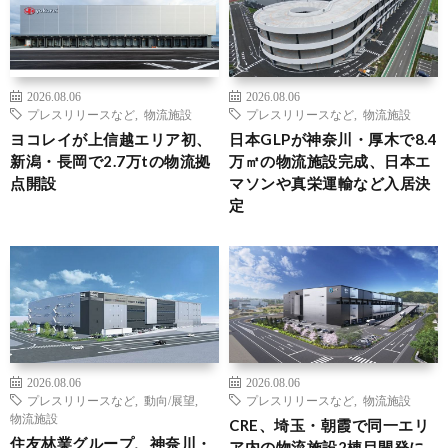
2026.08.06
2026.08.06
プレスリリースなど
,
物流施設
プレスリリースなど
,
物流施設
ヨコレイが上信越エリア初、
日本GLPが神奈川・厚木で8.4
新潟・長岡で2.7万tの物流拠
万㎡の物流施設完成、日本エ
点開設
マソンや真栄運輸など入居決
定
2026.08.06
2026.08.06
プレスリリースなど
,
動向/展望
,
プレスリリースなど
,
物流施設
物流施設
CRE、埼玉・朝霞で同一エリ
住友林業グループ、神奈川・
ア内の物流施設2棟目開発に