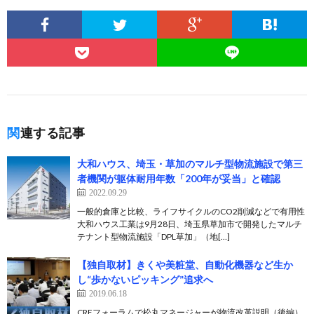
関連する記事
大和ハウス、埼玉・草加のマルチ型物流施設で第三
者機関が躯体耐用年数「200年が妥当」と確認
2022.09.29
一般的倉庫と比較、ライフサイクルのCO2削減などで有用性
大和ハウス工業は9月28日、埼玉県草加市で開発したマルチ
テナント型物流施設「DPL草加」（地[…]
【独自取材】きくや美粧堂、自動化機器など生か
し“歩かないピッキング”追求へ
2019.06.18
CREフォーラムで松丸マネージャーが物流改革説明（後編）