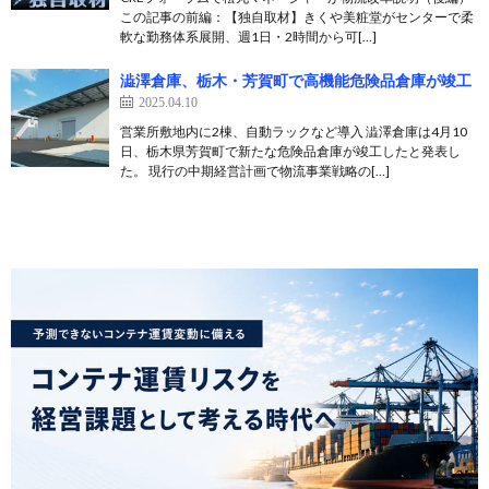
この記事の前編：【独自取材】きくや美粧堂がセンターで柔
軟な勤務体系展開、週1日・2時間から可[…]
澁澤倉庫、栃木・芳賀町で高機能危険品倉庫が竣工
2025.04.10
営業所敷地内に2棟、自動ラックなど導入 澁澤倉庫は4月10
日、栃木県芳賀町で新たな危険品倉庫が竣工したと発表し
た。 現行の中期経営計画で物流事業戦略の[…]