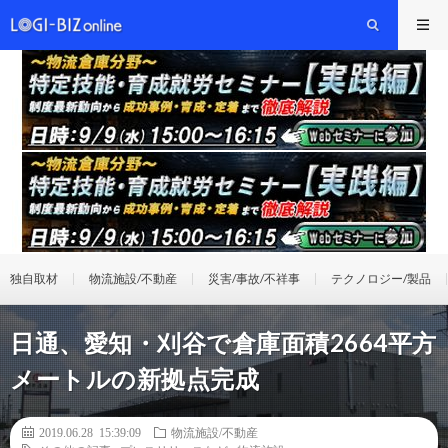
独自取材
物流施設/不動産
災害/事故/不祥事
テクノロジー/製品
日通、愛知・刈谷で倉庫面積2664平方
メートルの新拠点完成
2019.06.28 15:39:09
物流施設/不動産