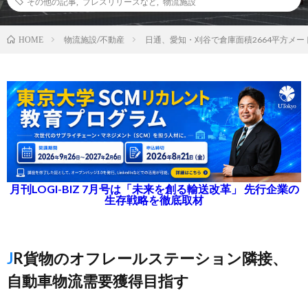
その他の記事
,
プレスリリースなど
,
物流施設
物流施設/不動産
日通、愛知・刈谷で倉庫面積2664平方メ
HOME
月刊LOGI-BIZ 7月号は「未来を創る輸送改革」 先行企業の
生存戦略を徹底取材
JR貨物のオフレールステーション隣接、
自動車物流需要獲得目指す