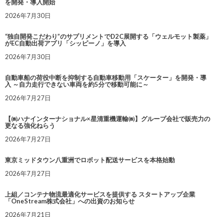
を開発・導入開始
2026年7月30日
“独自開発こだわり”のサプリメントでD2C展開する「ウェルモット製薬」
がEC自動出荷アプリ「シッピーノ」を導入
2026年7月30日
自動車船の荷役中断を抑制する自動車移動用「スケーター」を開発・導
入 ～自力走行できない車両を約5分で移動可能に～
2026年7月27日
【㈱ハナインターナショナル×星清重機運輸㈱】グループ会社で販売力の
更なる強化ねらう
2026年7月27日
東京ミッドタウン八重洲でロボット配送サービスを本格始動
2026年7月27日
上組／コンテナ物流最適化サービスを提供する スタートアップ企業
「OneStream株式会社」への出資のお知らせ
2026年7月21日