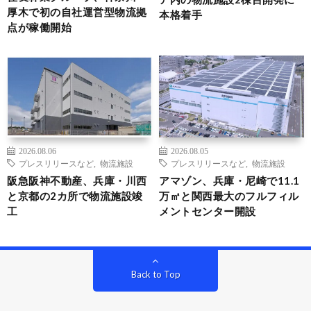
厚木で初の自社運営型物流拠
本格着手
点が稼働開始
2026.08.06
2026.08.05
プレスリリースなど
,
物流施設
プレスリリースなど
,
物流施設
阪急阪神不動産、兵庫・川西
アマゾン、兵庫・尼崎で11.1
と京都の2カ所で物流施設竣
万㎡と関西最大のフルフィル
工
メントセンター開設
Back to Top