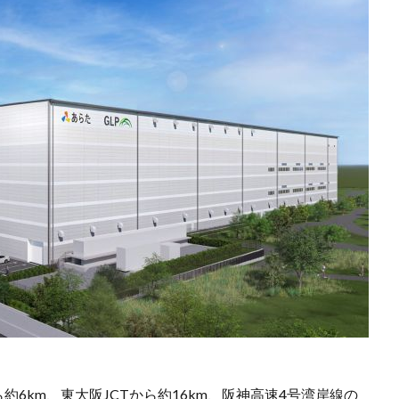
約6km、東大阪JCTから約16km、阪神高速4号湾岸線の