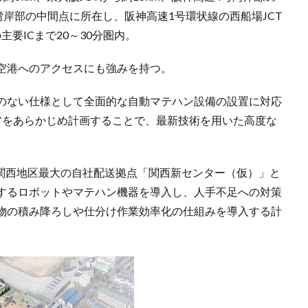
と湾岸部の中間点に所在し、阪神高速1号環状線の西船場JCT
要ICまで20～30分圏内。
空港へのアクセスにも強みを持つ。
のない仕様として全面的な自動マテハン設備の設置に対応
アをあらかじめ計画することで、最新技術を用いた高度な
。
を関西地区最大の自社配送拠点「関西新センター（仮）」と
するロボットやマテハン機器を導入し、人手不足への対策
物の積み降ろしや仕分け作業効率化の仕組みを導入する計