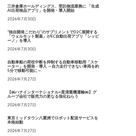
三井倉庫ホールディングス、受託物流業務に 「生成
AI出荷検品アプリ」を開発・導入開始
2026年7月30日
“独自開発こだわり”のサプリメントでD2C展開する
「ウェルモット製薬」がEC自動出荷アプリ「シッピ
ーノ」を導入
2026年7月30日
自動車船の荷役中断を抑制する自動車移動用「スケ
ーター」を開発・導入 ～自力走行できない車両を約
5分で移動可能に～
2026年7月27日
【㈱ハナインターナショナル×星清重機運輸㈱】グ
ループ会社で販売力の更なる強化ねらう
2026年7月27日
東京ミッドタウン八重洲でロボット配送サービスを
本格始動
2026年7月27日