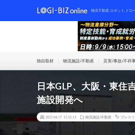
物流不動産,ロボット,ドロ
独自取材
物流施設/不動産
災害/事故/不祥
日本GLP、大阪・東住
施設開発へ
2025.04.17 15:51:13
物流施設/不動産
プレスリ