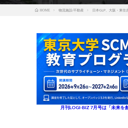
物流施設/不動産
日本GLP、大阪・東住
HOME
月刊LOGI-BIZ 7月号は「未