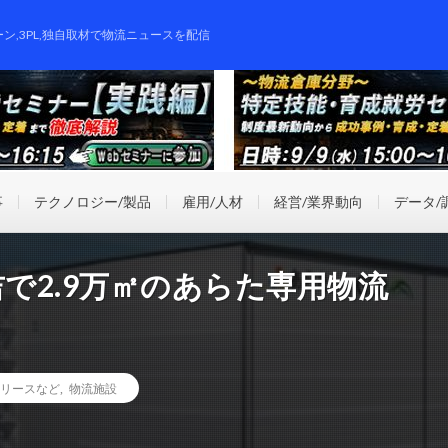
ーン,3PL,独自取材で物流ニュースを配信
事
テクノロジー/製品
雇用/人材
経営/業界動向
データ/
吉で2.9万㎡のあらた専用物流
リースなど
,
物流施設