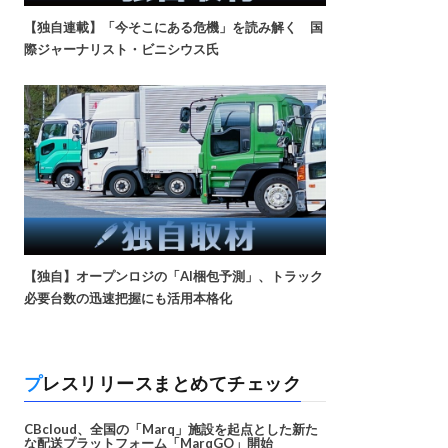
【独自連載】「今そこにある危機」を読み解く 国
際ジャーナリスト・ビニシウス氏
【独自】オープンロジの「AI梱包予測」、トラック
必要台数の迅速把握にも活用本格化
プレスリリースまとめてチェック
CBcloud、全国の「Marq」施設を起点とした新た
な配送プラットフォーム「MarqGO」開始