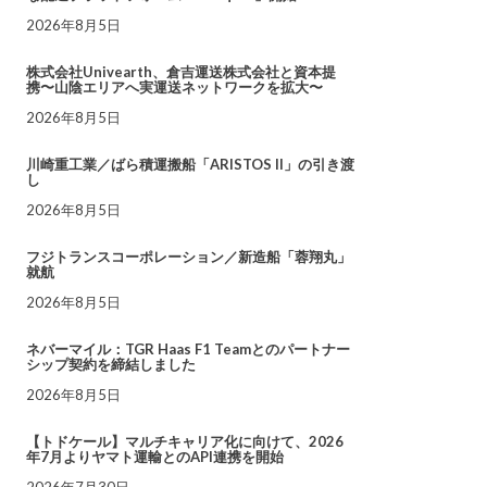
2026年8月5日
株式会社Univearth、倉吉運送株式会社と資本提
携〜山陰エリアへ実運送ネットワークを拡大〜
2026年8月5日
川崎重工業／ばら積運搬船「ARISTOS II」の引き渡
し
2026年8月5日
フジトランスコーポレーション／新造船「蓉翔丸」
就航
2026年8月5日
ネバーマイル：TGR Haas F1 Teamとのパートナー
シップ契約を締結しました
2026年8月5日
【トドケール】マルチキャリア化に向けて、2026
年7月よりヤマト運輸とのAPI連携を開始
2026年7月30日