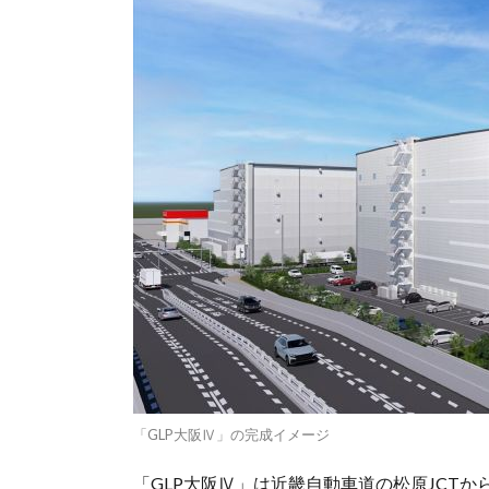
「GLP大阪Ⅳ」の完成イメージ
「GLP大阪Ⅳ」は近畿自動車道の松原JCTから