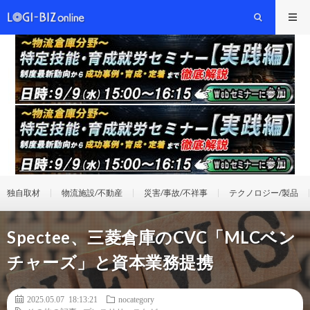
独自取材
物流施設/不動産
災害/事故/不祥事
テクノロジー/製品
Spectee、三菱倉庫のCVC「MLCベン
チャーズ」と資本業務提携
2025.05.07 18:13:21
nocategory