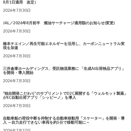
8月1日適用 改定）
2026年7月30日
JAL／2026年8月前半 燃油サーチャージ適用額のお知らせ(変更)
2026年7月30日
椿本チエイン／再生可能エネルギーを活用し、カーボンニュートラル実
現を加速
2026年7月30日
三井倉庫ホールディングス、受託物流業務に 「生成AI出荷検品アプリ」
を開発・導入開始
2026年7月30日
“独自開発こだわり”のサプリメントでD2C展開する「ウェルモット製薬」
がEC自動出荷アプリ「シッピーノ」を導入
2026年7月30日
自動車船の荷役中断を抑制する自動車移動用「スケーター」を開発・導
入 ～自力走行できない車両を約5分で移動可能に～
2026年7月27日