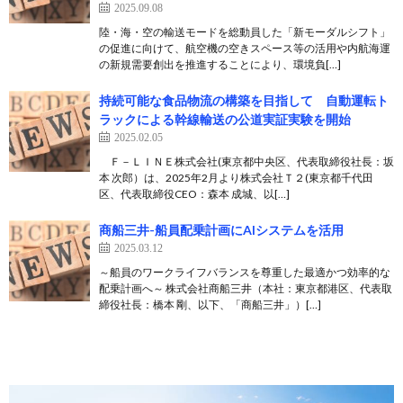
2025.09.08
陸・海・空の輸送モードを総動員した「新モーダルシフト」
の促進に向けて、航空機の空きスペース等の活用や内航海運
の新規需要創出を推進することにより、環境負[…]
持続可能な食品物流の構築を目指して 自動運転ト
ラックによる幹線輸送の公道実証実験を開始
2025.02.05
Ｆ－ＬＩＮＥ株式会社(東京都中央区、代表取締役社長：坂
本 次郎）は、2025年2月より株式会社Ｔ２(東京都千代田
区、代表取締役CEO：森本 成城、以[…]
商船三井-船員配乗計画にAIシステムを活用
2025.03.12
～船員のワークライフバランスを尊重した最適かつ効率的な
配乗計画へ～ 株式会社商船三井（本社：東京都港区、代表取
締役社長：橋本 剛、以下、「商船三井」）[…]