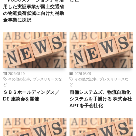
用した実証事業が国土交通省
の物流負荷低減に向けた補助
金事業に採択
2026.08.10
2026.08.09
その他の記事
,
プレスリリースな
その他の記事
,
プレスリリースな
ど
ど
ＳＢＳホールディングス／
両備システムズ、物流自動化
DEI座談会を開催
システムを手掛ける 株式会社
APTを子会社化