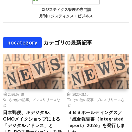
ロジスティクス管理の専門誌
月刊ロジスティクス・ビジネス
nocategory
カテゴリの最新記事
2026.08.10
2026.08.10
その他の記事
,
プレスリリースな
その他の記事
,
プレスリリースな
ど
ど
日本郵便、JPデジタル、
ＳＢＳホールディングス／
GMOメイクショップによる
「統合報告書（Integrated
「デジタルアドレス」と
report）2026」を発行しま
「PUDOステーション」を活
した