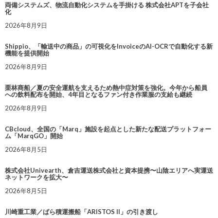
両備システムズ、物流自動化システムを手掛ける 株式会社APTを子会社
化
2026年8月9日
Shippio、「輸送中の商品」の可視化をInvoiceのAI-OCRで自動化する新
機能を提供開始
2026年8月9日
栗林商船／夏の安全運航を支えるため熱中症対策を強化。今年から船員
への飲料配布を開始、4年目となるファン付き作業服の支給も継続
2026年8月9日
CBcloud、全国の「Marq」施設を起点とした新たな配送プラットフォー
ム「MarqGO」開始
2026年8月5日
株式会社Univearth、倉吉運送株式会社と資本提携〜山陰エリアへ実運送
ネットワークを拡大〜
2026年8月5日
川崎重工業／ばら積運搬船「ARISTOS II」の引き渡し