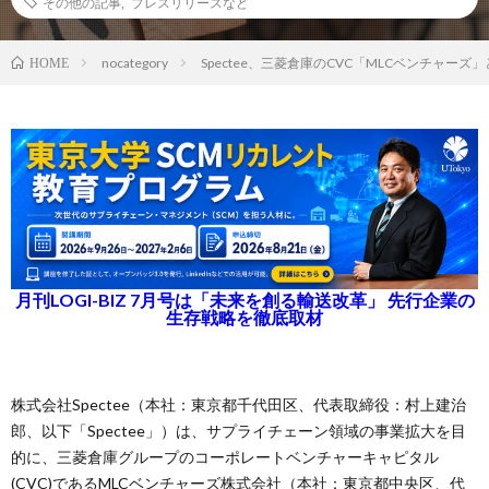
その他の記事
,
プレスリリースなど
nocategory
Spectee、三菱倉庫のCVC「MLCベンチャーズ
HOME
月刊LOGI-BIZ 7月号は「未来を創る輸送改革」 先行企業の
生存戦略を徹底取材
株式会社Spectee（本社：東京都千代田区、代表取締役：村上建治
郎、以下「Spectee」）は、サプライチェーン領域の事業拡大を目
的に、三菱倉庫グループのコーポレートベンチャーキャピタル
(CVC)であるMLCベンチャーズ株式会社（本社：東京都中央区、代