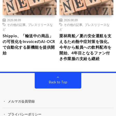
2026.08.09
2026.08.09
その他の記事
,
プレスリリースな
その他の記事
,
プレスリリースな
ど
ど
Shippio、「輸送中の商品」
栗林商船／夏の安全運航を支
の可視化をInvoiceのAI-OCR
えるため熱中症対策を強化。
で自動化する新機能を提供開
今年から船員への飲料配布を
始
開始、4年目となるファン付
き作業服の支給も継続
Back to Top
メルマガ会員登録
プライバシーポリシー