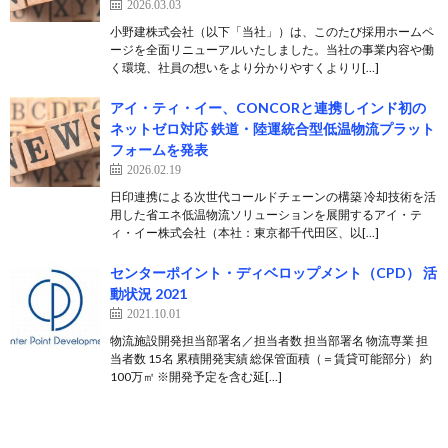
2026.03.03
小野建株式会社（以下「当社」）は、このたび採用ホームペ
ージを全面リニューアルいたしました。当社の事業内容や働
く環境、社員の想いをより分かりやすくよりリ[…]
アイ・ティ・イー、CONCORと連携しインド初の
ネットゼロ対応 鉄道・陸運統合型低温物流プラット
フォームを発表
2026.02.19
日印連携による次世代コールドチェーンの構築 冷却技術を活
用した省エネ低温物流ソリューションを展開するアイ・テ
ィ・イー株式会社（本社：東京都千代田区、以[…]
センターポイント・ディベロップメント（CPD） 活
動状況 2021
2021.10.01
物流施設開発担当部署名／担当者数 担当部署名 物流専業 担
当者数 15名 累積開発実績 総保管面積（＝賃貸可能部分） 約
100万㎡ ※開発予定を含む延[…]