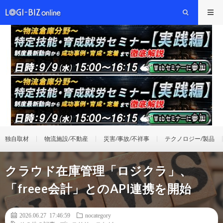
独自取材
物流施設/不動産
災害/事故/不祥事
テクノロジー/製品
クラウド在庫管理「ロジクラ」、
「freee会計」とのAPI連携を開始
2026.06.27 17:46:59
nocategory