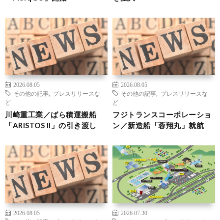
2026.08.05
2026.08.05
その他の記事
,
プレスリリースな
その他の記事
,
プレスリリースな
ど
ど
川崎重工業／ばら積運搬船
フジトランスコーポレーショ
「ARISTOS II」の引き渡し
ン／新造船「蓉翔丸」就航
2026.08.05
2026.07.30