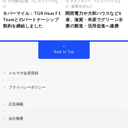
その他の記事
,
プレスリリースな
テクノロジー
,
プレスリリースな
ど
ど
,
提携/合弁など
ネバーマイル：TGR Haas F1
関西電力や大和ハウスなど6
Teamとのパートナーシップ
者、滋賀・米原でグリーン水
契約を締結しました
素の製造・活用促進へ連携
Back to Top
メルマガ会員登録
プライバシーポリシー
広告掲載
会社概要