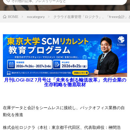
その他の記事
,
プレスリリースなど
nocategory
クラウド在庫管理「ロジクラ」、「freee会計」
HOME
月刊LOGI-BIZ 7月号は「未来を創る輸送改革」 先行企業の
生存戦略を徹底取材
在庫データと会計をシームレスに接続し、バックオフィス業務の自
動化を推進
株式会社ロジクラ（本社：東京都千代田区、代表取締役：榊間浩