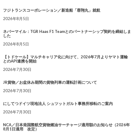
フジトランスコーポレーション／新造船「蓉翔丸」就航
2026年8月5日
ネバーマイル：TGR Haas F1 Teamとのパートナーシップ契約を締結しま
した
2026年8月5日
【トドケール】マルチキャリア化に向けて、2026年7月よりヤマト運輸
とのAPI連携を開始
2026年7月30日
JR貨物／お盆休み期間の貨物列車の運転計画について
2026年7月30日
にしてつドイツ現地法人 シュツットガルト事務所移転のご案内
2026年7月30日
NCA／日本発国際航空貨物燃油サーチャージ適用額のお知らせ（2026年
8月1日適用 改定）