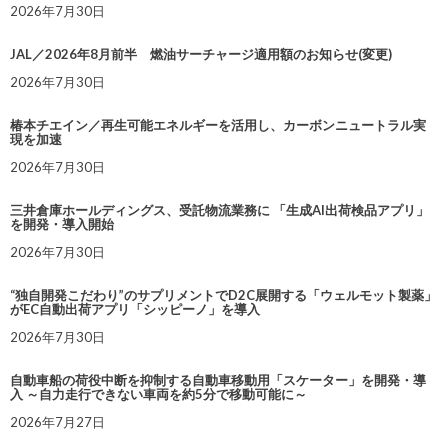
2026年7月30日
JAL／2026年8月前半 燃油サーチャージ適用額のお知らせ(変更)
2026年7月30日
椿本チエイン／再生可能エネルギーを活用し、カーボンニュートラル実
現を加速
2026年7月30日
三井倉庫ホールディングス、受託物流業務に 「生成AI出荷検品アプリ」
を開発・導入開始
2026年7月30日
“独自開発こだわり”のサプリメントでD2C展開する「ウェルモット製薬」
がEC自動出荷アプリ「シッピーノ」を導入
2026年7月30日
自動車船の荷役中断を抑制する自動車移動用「スケーター」を開発・導
入 ～自力走行できない車両を約5分で移動可能に～
2026年7月27日