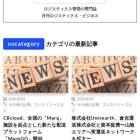
ロジスティクス管理の専門誌
月刊ロジスティクス・ビジネス
nocategory
カテゴリの最新記事
2026.08.05
2026.08.05
その他の記事
,
プレスリリースな
その他の記事
,
プレスリリースな
ど
ど
CBcloud、全国の「Marq」
株式会社Univearth、倉吉運
施設を起点とした新たな配送
送株式会社と資本提携〜山陰
プラットフォーム
エリアへ実運送ネットワーク
「MarqGO」開始
を拡大〜