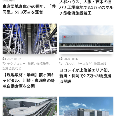
大和ハウス、大阪・茨木の旧
東京団地倉庫が60周年、「共
パナ工場跡地で3.1万㎡のマル
同型」53.8万㎡を運営
チ型物流施設着工
2026.08.07
2026.08.06
テクノロジー
,
動画
,
物流施設
,
プレスリリースなど
,
物流施設
記者会見など
ヨコレイが上信越エリア初、
【現地取材・動画】霞ヶ関キ
新潟・長岡で2.7万tの物流拠
ャピタル、川崎・東扇島の冷
点開設
凍自動倉庫を公開