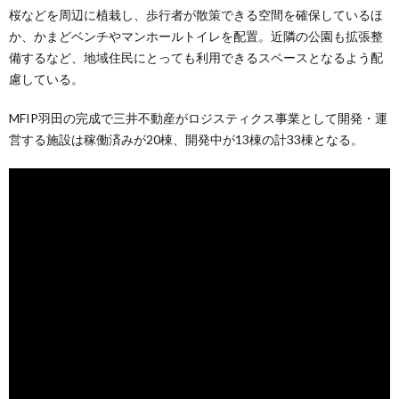
桜などを周辺に植栽し、歩行者が散策できる空間を確保しているほ
か、かまどベンチやマンホールトイレを配置。近隣の公園も拡張整
備するなど、地域住民にとっても利用できるスペースとなるよう配
慮している。
MFIP羽田の完成で三井不動産がロジスティクス事業として開発・運
営する施設は稼働済みが20棟、開発中が13棟の計33棟となる。