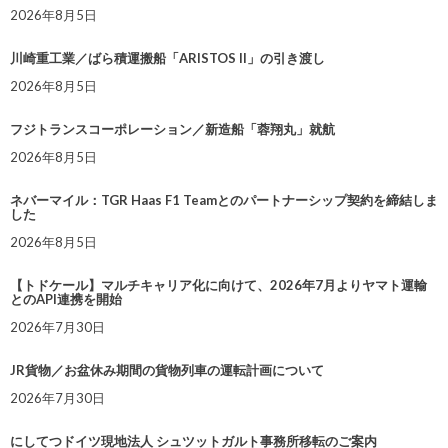
2026年8月5日
川崎重工業／ばら積運搬船「ARISTOS II」の引き渡し
2026年8月5日
フジトランスコーポレーション／新造船「蓉翔丸」就航
2026年8月5日
ネバーマイル：TGR Haas F1 Teamとのパートナーシップ契約を締結しま
した
2026年8月5日
【トドケール】マルチキャリア化に向けて、2026年7月よりヤマト運輸
とのAPI連携を開始
2026年7月30日
JR貨物／お盆休み期間の貨物列車の運転計画について
2026年7月30日
にしてつドイツ現地法人 シュツットガルト事務所移転のご案内