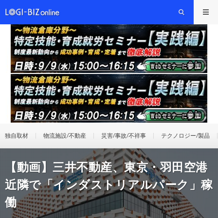
独自取材
物流施設/不動産
災害/事故/不祥事
テクノロジー/製品
【動画】三井不動産、東京・羽田空港
近隣で「インダストリアルパーク」稼
働