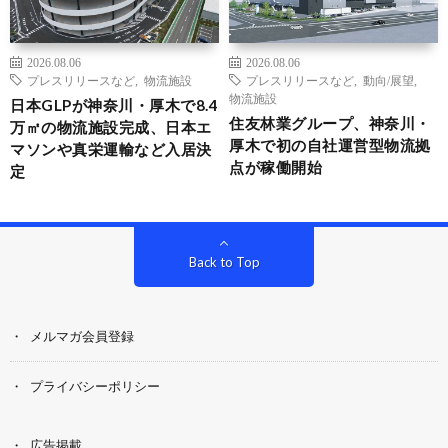
2026.08.06
2026.08.06
プレスリリースなど
,
物流施設
プレスリリースなど
,
動向/展望
,
物流施設
日本GLPが神奈川・厚木で8.4
住友林業グループ、神奈川・
万㎡の物流施設完成、日本エ
厚木で初の自社運営型物流拠
マソンや真栄運輸など入居決
点が稼働開始
定
Back to Top
メルマガ会員登録
プライバシーポリシー
広告掲載