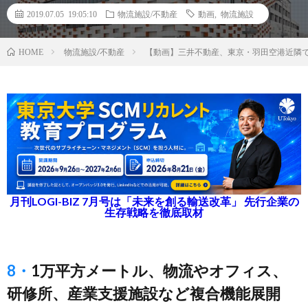
2019.07.05 19:05:10
物流施設/不動産
動画
,
物流施設
物流施設/不動産
【動画】三井不動産、東京・羽田空港近隣
HOME
月刊LOGI-BIZ 7月号は「未来を創る輸送改革」 先行企業の
生存戦略を徹底取材
8・1万平方メートル、物流やオフィス、
研修所、産業支援施設など複合機能展開