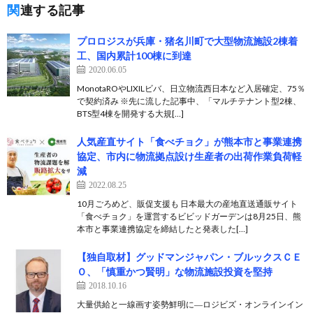
関連する記事
プロロジスが兵庫・猪名川町で大型物流施設2棟着
工、国内累計100棟に到達
2020.06.05
MonotaROやLIXILビバ、日立物流西日本など入居確定、75％
で契約済み ※先に流した記事中、「マルチテナント型2棟、
BTS型4棟を開発する大規[…]
人気産直サイト「食べチョク」が熊本市と事業連携
協定、市内に物流拠点設け生産者の出荷作業負荷軽
減
2022.08.25
10月ごろめど、販促支援も 日本最大の産地直送通販サイト
「食べチョク」を運営するビビッドガーデンは8月25日、熊
本市と事業連携協定を締結したと発表した[…]
【独自取材】グッドマンジャパン・ブルックスＣＥ
Ｏ、「慎重かつ賢明」な物流施設投資を堅持
2018.10.16
大量供給と一線画す姿勢鮮明に―ロジビズ・オンラインイン