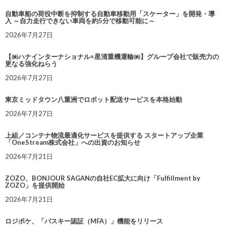
自動車船の荷役中断を抑制する自動車移動用「スケーター」を開発・導
入 ～自力走行できない車両を約5分で移動可能に～
2026年7月27日
【㈱ハナインターナショナル×星清重機運輸㈱】グループ会社で販売力の
更なる強化ねらう
2026年7月27日
東京ミッドタウン八重洲でロボット配送サービスを本格始動
2026年7月27日
上組／コンテナ物流最適化サービスを提供する スタートアップ企業
「OneStream株式会社」への出資のお知らせ
2026年7月21日
ZOZO、BONJOUR SAGANの自社EC拡大に向け「Fulfillment by
ZOZO」を提供開始
2026年7月21日
ロジポケ、「パスキー認証（MFA）」機能をリリース