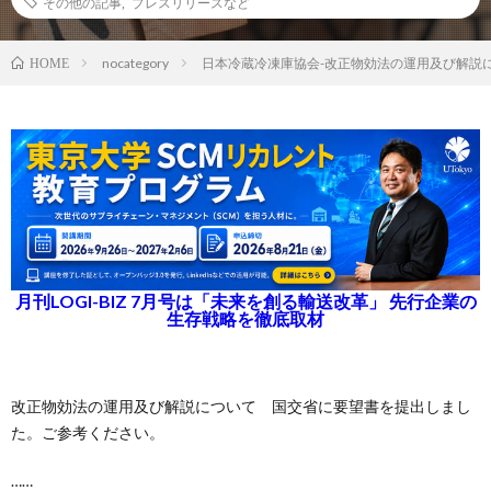
その他の記事
,
プレスリリースなど
nocategory
日本冷蔵冷凍庫協会-改正物効法の運用及び解説
HOME
月刊LOGI-BIZ 7月号は「未来を創る輸送改革」 先行企業の
生存戦略を徹底取材
改正物効法の運用及び解説について 国交省に要望書を提出しまし
た。ご参考ください。
……