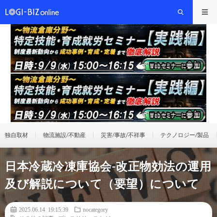
独自取材
物流施設/不動産
災害/事故/不祥事
テクノロジー/製品
日本冷蔵冷凍庫協会-改正物効法の運用
及び解説について（要望）について
2025.06.14 19:15:39
nocategory