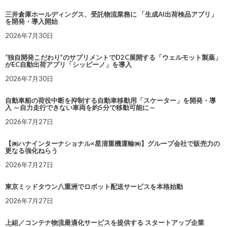
三井倉庫ホールディングス、受託物流業務に 「生成AI出荷検品アプリ」
を開発・導入開始
2026年7月30日
“独自開発こだわり”のサプリメントでD2C展開する「ウェルモット製薬」
がEC自動出荷アプリ「シッピーノ」を導入
2026年7月30日
自動車船の荷役中断を抑制する自動車移動用「スケーター」を開発・導
入 ～自力走行できない車両を約5分で移動可能に～
2026年7月27日
【㈱ハナインターナショナル×星清重機運輸㈱】グループ会社で販売力の
更なる強化ねらう
2026年7月27日
東京ミッドタウン八重洲でロボット配送サービスを本格始動
2026年7月27日
上組／コンテナ物流最適化サービスを提供する スタートアップ企業