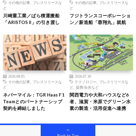
その他の記事
,
プレスリリースな
その他の記事
,
プレスリリースな
ど
ど
川崎重工業／ばら積運搬船
フジトランスコーポレーショ
「ARISTOS II」の引き渡し
ン／新造船「蓉翔丸」就航
2026.08.05
2026.07.30
その他の記事
,
プレスリリースな
テクノロジー
,
プレスリリースな
ど
ど
,
提携/合弁など
ネバーマイル：TGR Haas F1
関西電力や大和ハウスなど6
Teamとのパートナーシップ
者、滋賀・米原でグリーン水
契約を締結しました
素の製造・活用促進へ連携
Back to Top