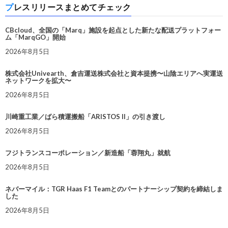
プレスリリースまとめてチェック
CBcloud、全国の「Marq」施設を起点とした新たな配送プラットフォー
ム「MarqGO」開始
2026年8月5日
株式会社Univearth、倉吉運送株式会社と資本提携〜山陰エリアへ実運送
ネットワークを拡大〜
2026年8月5日
川崎重工業／ばら積運搬船「ARISTOS II」の引き渡し
2026年8月5日
フジトランスコーポレーション／新造船「蓉翔丸」就航
2026年8月5日
ネバーマイル：TGR Haas F1 Teamとのパートナーシップ契約を締結しま
した
2026年8月5日