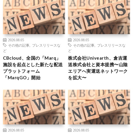
2026.08.05
2026.08.05
その他の記事
,
プレスリリースな
その他の記事
,
プレスリリースな
ど
ど
CBcloud、全国の「Marq」
株式会社Univearth、倉吉運
施設を起点とした新たな配送
送株式会社と資本提携〜山陰
プラットフォーム
エリアへ実運送ネットワーク
「MarqGO」開始
を拡大〜
2026.08.05
2026.08.05