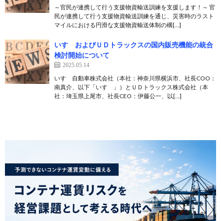
～官民が連携して行う支援物資輸送訓練を支援します！～ 官
民が連携して行う支援物資輸送訓練を通じ、災害時のラスト
マイルにおける円滑な支援物資輸送体制の構[…]
いすゞおよびＵＤトラックスの国内販売機能の統合
検討開始について
2025.05.14
いすゞ自動車株式会社（本社：神奈川県横浜市、社長COO：
南真介、以下「いすゞ」）とＵＤトラックス株式会社（本
社：埼玉県上尾市、社長CEO：伊藤公一、以[…]