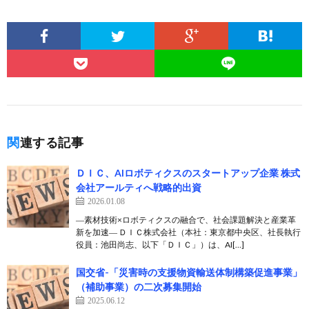
関連する記事
ＤＩＣ、AIロボティクスのスタートアップ企業 株式
会社アールティへ戦略的出資
2026.01.08
―素材技術×ロボティクスの融合で、社会課題解決と産業革
新を加速― ＤＩＣ株式会社（本社：東京都中央区、社長執行
役員：池田尚志、以下「ＤＩＣ」）は、AI[…]
国交省-「災害時の支援物資輸送体制構築促進事業」
（補助事業）の二次募集開始
2025.06.12