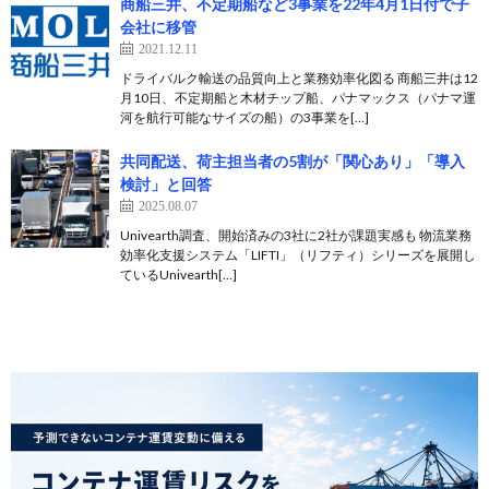
商船三井、不定期船など3事業を22年4月1日付で子
会社に移管
2021.12.11
ドライバルク輸送の品質向上と業務効率化図る 商船三井は12
月10日、不定期船と木材チップ船、パナマックス（パナマ運
河を航行可能なサイズの船）の3事業を[…]
共同配送、荷主担当者の5割が「関心あり」「導入
検討」と回答
2025.08.07
Univearth調査、開始済みの3社に2社が課題実感も 物流業務
効率化支援システム「LIFTI」（リフティ）シリーズを展開し
ているUnivearth[…]