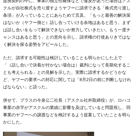
提携契約の中に、事業の独立性確保などで違反があった場合はアス
クルが自社株式を売り渡すようヤフーに請求できる「株式売り渡し
条項」が入っていることにあらためて言及。「もっと最善の解決策
はないか（ヤフー側と）話し合っていける余地はあると思う。まず
は話し合いをもって解決できないか努力していきたい。もう一度チ
ャンスはあると思う」との意向を示し、請求権の行使ありきではな
く解決を探る姿勢をアピールした。
ただ、請求する可能性は検討していることも明らかにした上で
「（話し合いで決着が付かない場合は）裁判になって長期化するこ
とも考えられる」との見解を示した。実際に請求するかどうかな
ど、ヤフーの要求への対応に関しては「8月2日の前に判断しなけれ
ばならない」と語った。
併せて、プラスの今泉公二社長（アスクル社外取締役）が、ロハコ
事業の赤字がアスクルの業績に影響を及ぼしていると問題視し、同
事業のヤフーへの譲渡などを検討するよう提案していたことを明ら
かにした。