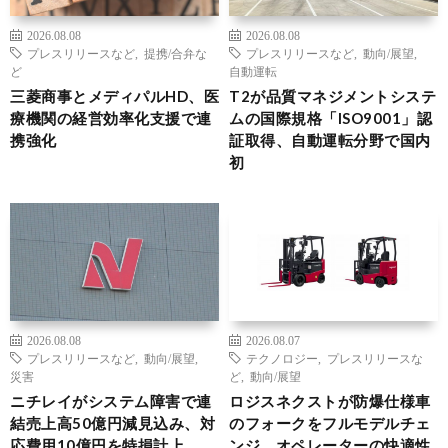
2026.08.08
2026.08.08
プレスリリースなど
,
提携/合弁な
プレスリリースなど
,
動向/展望
,
ど
自動運転
三菱商事とメディパルHD、医
T2が品質マネジメントシステ
療機関の経営効率化支援で連
ムの国際規格「ISO9001」認
携強化
証取得、自動運転分野で国内
初
2026.08.08
2026.08.07
プレスリリースなど
,
動向/展望
,
テクノロジー
,
プレスリリースな
災害
ど
,
動向/展望
ニチレイがシステム障害で連
ロジスネクストが防爆仕様車
結売上高50億円減見込み、対
のフォークをフルモデルチェ
応費用10億円を特損計上
ンジ、オペレーターの快適性