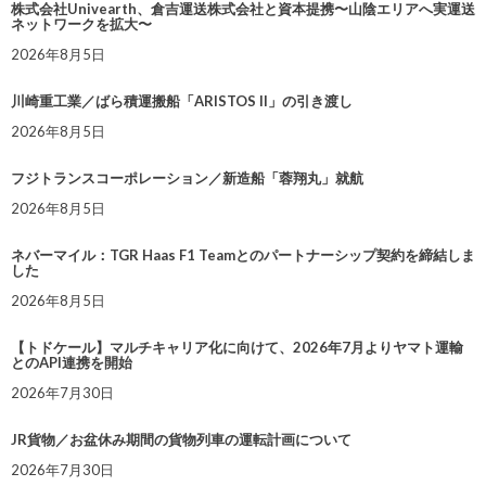
株式会社Univearth、倉吉運送株式会社と資本提携〜山陰エリアへ実運送
ネットワークを拡大〜
2026年8月5日
川崎重工業／ばら積運搬船「ARISTOS II」の引き渡し
2026年8月5日
フジトランスコーポレーション／新造船「蓉翔丸」就航
2026年8月5日
ネバーマイル：TGR Haas F1 Teamとのパートナーシップ契約を締結しま
した
2026年8月5日
【トドケール】マルチキャリア化に向けて、2026年7月よりヤマト運輸
とのAPI連携を開始
2026年7月30日
JR貨物／お盆休み期間の貨物列車の運転計画について
2026年7月30日