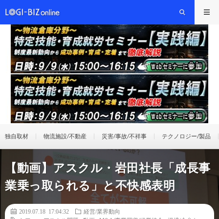
独自取材
物流施設/不動産
災害/事故/不祥事
テクノロジー/製品
【動画】アスクル・岩田社長「成長事
業乗っ取られる」と不快感表明
2019.07.18 17:04:32
経営/業界動向