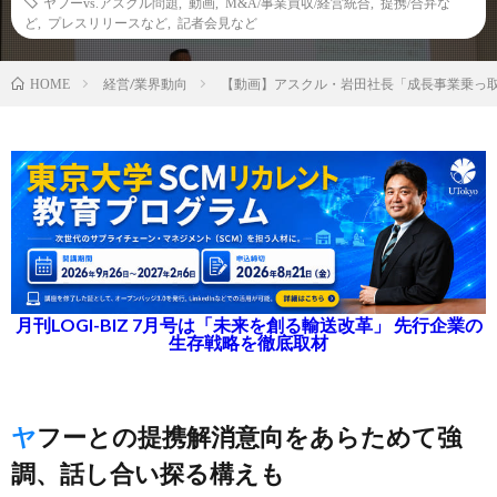
ヤフーvs.アスクル問題
,
動画
,
M&A/事業買収/経営統合
,
提携/合弁な
ど
,
プレスリリースなど
,
記者会見など
経営/業界動向
【動画】アスクル・岩田社長「成長事業乗っ
HOME
月刊LOGI-BIZ 7月号は「未来を創る輸送改革」 先行企業の
生存戦略を徹底取材
ヤフーとの提携解消意向をあらためて強
調、話し合い探る構えも