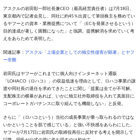
アスクルの岩田彰一郎社長兼CEO（最高経営責任者）は7月18日、
東京都内で記者会見し、同社に約45％出資して筆頭株主を務めてい
るヤフーとの資本・業務提携について「（ECを発展させるという）
目的達成が著しく困難になった」と強調。提携解消を求めていく考
えをあらためて表明した。
関連記事：
アスクル「上場企業としての独立性侵害が顕著」とヤフ
ー非難
岩田氏はヤフーがこれまでに個人向けインターネット通販
「LOHACO（ロハコ）」の収益低迷を理由として、ロハコ事業の譲
渡や同社長の退任を求めてきたことに関し「提案は全てが不可解。
支配株主の横暴があれば、いかに独立社外取締役を入れて真面目に
コーポレートガバナンスに取り組んでも機能しない」と反発。
さらに「（ロハコという）当社の成長事業が乗っ取られるのではな
いかということを肌で感じている」と強い不快感をあらわにした。
ヤフーが7月17日に岩田氏の取締役再任に反対する考えを開示して
以降、同氏が公式の場に姿を現すのは初めて。