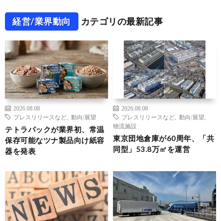
経営/業界動向
カテゴリの最新記事
2026.08.08
2026.08.08
プレスリリースなど
,
動向/展望
プレスリリースなど
,
動向/展望
,
物流施設
テトラパックが業界初、常温
東京団地倉庫が60周年、「共
保存可能なツナ製品向け紙容
同型」53.8万㎡を運営
器を発表