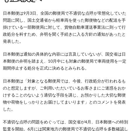
日本郵便は9月3日、全国の郵便局で不適切な点呼が常態化していた
問題に関し、国土交通省から軽車両を使った郵便物などの配送を手
掛けている一部郵便局に対して、貨物自動車運送事業法に則って行
政処分を科すため、弁明を聞く手続きに入る方針の通知があったと
発表した。
日本郵便は通知の具体的な内容には言及していないが、国交省は日
本郵便の弁明を踏まえ、10月中にも対象の郵便局で車両使用を一定
期間停止する処分を正式に決めるとみられる。
日本郵便は「対象となる郵便局では、今後、行政処分が行われるも
のと想定しますが、ご利用いただいているお客さまにご迷惑をおか
けすることのないよう適切な手段を講じ、お預かりした大切な郵便
物や荷物をしっかりとお届けしてまいります」とのコメントを発表
した。
不適切な点呼の問題をめぐっては、国交省が4月、日本郵便への特別
監査を開始。6月には関東地方の郵便局で不適切な点呼を多数確認し