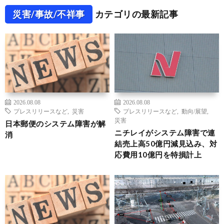
災害/事故/不祥事
カテゴリの最新記事
2026.08.08
2026.08.08
プレスリリースなど
,
災害
プレスリリースなど
,
動向/展望
,
災害
日本郵便のシステム障害が解
ニチレイがシステム障害で連
消
結売上高50億円減見込み、対
応費用10億円を特損計上