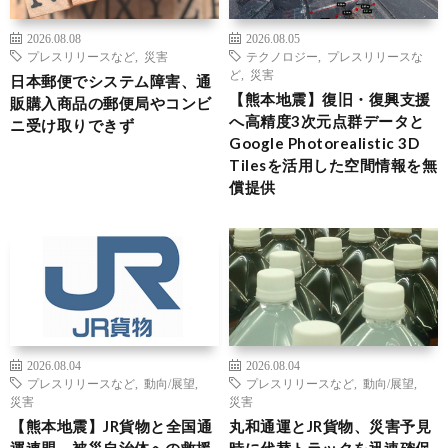
2026.08.08
2026.08.05
プレスリリースなど
,
災害
テクノロジー
,
プレスリリースな
ど
,
災害
日本郵便でシステム障害、通
【熊本地震】復旧・復興支援
販購入商品の郵便局やコンビ
へ高精度3次元点群データと
ニ受け取りできず
Google Photorealistic 3D
Tilesを活用した空間情報を無
償提供
2026.08.04
2026.08.04
プレスリリースなど
,
動向/展望
,
プレスリリースなど
,
動向/展望
,
災害
災害
【熊本地震】JR貨物と全国通
丸和通運とJR貨物、災害予見
運連盟、被災自治体への救援
時に代替トラックを迅速確保