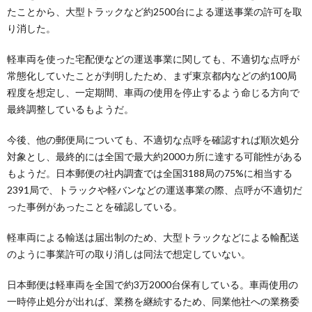
たことから、大型トラックなど約2500台による運送事業の許可を取
り消した。
軽車両を使った宅配便などの運送事業に関しても、不適切な点呼が
常態化していたことが判明したため、まず東京都内などの約100局
程度を想定し、一定期間、車両の使用を停止するよう命じる方向で
最終調整しているもようだ。
今後、他の郵便局についても、不適切な点呼を確認すれば順次処分
対象とし、最終的には全国で最大約2000カ所に達する可能性がある
もようだ。日本郵便の社内調査では全国3188局の75%に相当する
2391局で、トラックや軽バンなどの運送事業の際、点呼が不適切だ
った事例があったことを確認している。
軽車両による輸送は届出制のため、大型トラックなどによる輸配送
のように事業許可の取り消しは同法で想定していない。
日本郵便は軽車両を全国で約3万2000台保有している。車両使用の
一時停止処分が出れば、業務を継続するため、同業他社への業務委