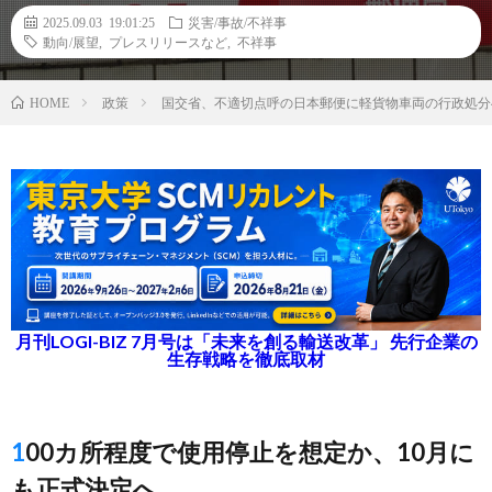
2025.09.03 19:01:25
災害/事故/不祥事
動向/展望
,
プレスリリースなど
,
不祥事
政策
国交省、不適切点呼の日本郵便に軽貨物車両の行政処分
HOME
月刊LOGI-BIZ 7月号は「未来を創る輸送改革」 先行企業の
生存戦略を徹底取材
100カ所程度で使用停止を想定か、10月に
も正式決定へ