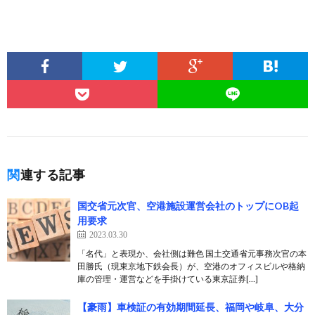
関連する記事
国交省元次官、空港施設運営会社のトップにOB起
用要求
2023.03.30
「名代」と表現か、会社側は難色 国土交通省元事務次官の本
田勝氏（現東京地下鉄会長）が、空港のオフィスビルや格納
庫の管理・運営などを手掛けている東京証券[…]
【豪雨】車検証の有効期間延長、福岡や岐阜、大分