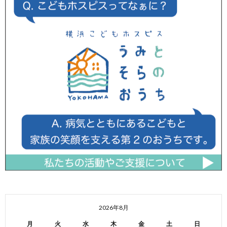
2026年8月
月
火
水
木
金
土
日