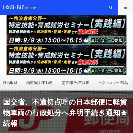
独自取材
物流施設/不動産
災害/事故/不祥事
テクノロジー/製品
国交省、不適切点呼の日本郵便に軽貨
物車両の行政処分へ弁明手続き通知★
続報