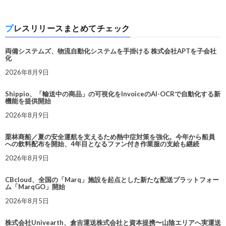
プレスリリースまとめてチェック
両備システムズ、物流自動化システムを手掛ける 株式会社APTを子会社
化
2026年8月9日
Shippio、「輸送中の商品」の可視化をInvoiceのAI-OCRで自動化する新
機能を提供開始
2026年8月9日
栗林商船／夏の安全運航を支えるため熱中症対策を強化。今年から船員
への飲料配布を開始、4年目となるファン付き作業服の支給も継続
2026年8月9日
CBcloud、全国の「Marq」施設を起点とした新たな配送プラットフォー
ム「MarqGO」開始
2026年8月5日
株式会社Univearth、倉吉運送株式会社と資本提携〜山陰エリアへ実運送