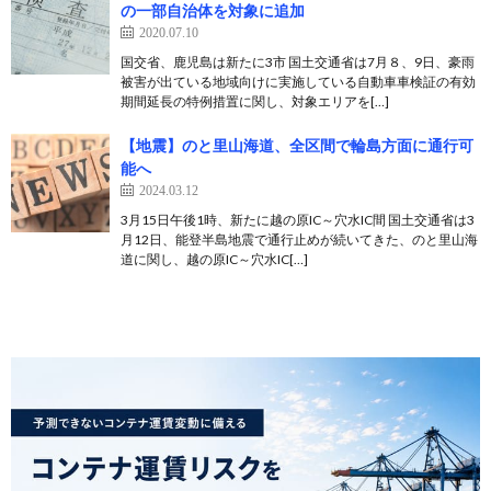
の一部自治体を対象に追加
2020.07.10
国交省、鹿児島は新たに3市 国土交通省は7月８、9日、豪雨
被害が出ている地域向けに実施している自動車車検証の有効
期間延長の特例措置に関し、対象エリアを[…]
【地震】のと里山海道、全区間で輪島方面に通行可
能へ
2024.03.12
3月15日午後1時、新たに越の原IC～穴水IC間 国土交通省は3
月12日、能登半島地震で通行止めが続いてきた、のと里山海
道に関し、越の原IC～穴水IC[…]