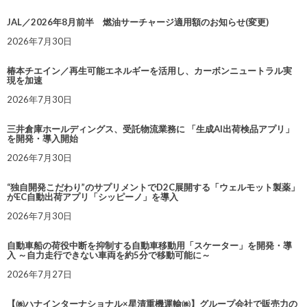
JAL／2026年8月前半 燃油サーチャージ適用額のお知らせ(変更)
2026年7月30日
椿本チエイン／再生可能エネルギーを活用し、カーボンニュートラル実
現を加速
2026年7月30日
三井倉庫ホールディングス、受託物流業務に 「生成AI出荷検品アプリ」
を開発・導入開始
2026年7月30日
“独自開発こだわり”のサプリメントでD2C展開する「ウェルモット製薬」
がEC自動出荷アプリ「シッピーノ」を導入
2026年7月30日
自動車船の荷役中断を抑制する自動車移動用「スケーター」を開発・導
入 ～自力走行できない車両を約5分で移動可能に～
2026年7月27日
【㈱ハナインターナショナル×星清重機運輸㈱】グループ会社で販売力の