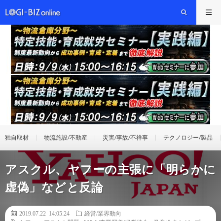
独自取材
物流施設/不動産
災害/事故/不祥事
テクノロジー/製品
アスクル、ヤフーの主張に「明らかに
虚偽」などと反論
2019.07.22 14:05:24
経営/業界動向