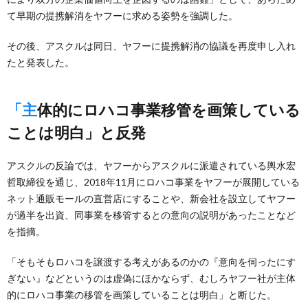
て早期の提携解消をヤフーに求める姿勢を強調した。
その後、アスクルは同日、ヤフーに提携解消の協議を再度申し入れ
たと発表した。
「主体的にロハコ事業移管を画策している
ことは明白」と反発
アスクルの反論では、ヤフーからアスクルに派遣されている輿水宏
哲取締役を通じ、2018年11月にロハコ事業をヤフーが展開している
ネット通販モールの直営店にすることや、新会社を設立してヤフー
が過半を出資、同事業を移管するとの意向の説明があったことなど
を指摘。
「そもそもロハコを譲渡する考えがあるのかの『意向を伺ったにす
ぎない』などというのは虚偽にほかならず、むしろヤフー社が主体
的にロハコ事業の移管を画策していることは明白」と断じた。