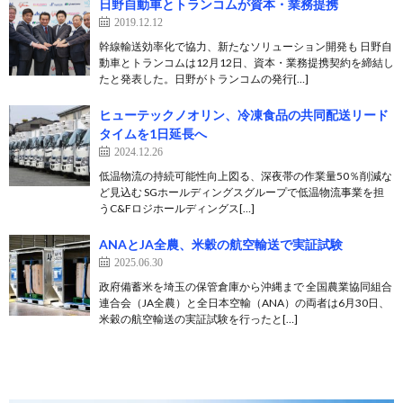
日野自動車とトランコムが資本・業務提携
2019.12.12
幹線輸送効率化で協力、新たなソリューション開発も 日野自
動車とトランコムは12月12日、資本・業務提携契約を締結し
たと発表した。日野がトランコムの発行[…]
ヒューテックノオリン、冷凍食品の共同配送リード
タイムを1日延長へ
2024.12.26
低温物流の持続可能性向上図る、深夜帯の作業量50％削減な
ど見込む SGホールディングスグループで低温物流事業を担
うC&Fロジホールディングス[…]
ANAとJA全農、米穀の航空輸送で実証試験
2025.06.30
政府備蓄米を埼玉の保管倉庫から沖縄まで 全国農業協同組合
連合会（JA全農）と全日本空輸（ANA）の両者は6月30日、
米穀の航空輸送の実証試験を行ったと[…]