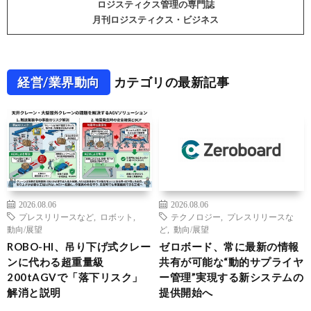
ロジスティクス管理の専門誌
月刊ロジスティクス・ビジネス
経営/業界動向
カテゴリの最新記事
2026.08.06
2026.08.06
プレスリリースなど
,
ロボット
,
テクノロジー
,
プレスリリースな
動向/展望
ど
,
動向/展望
ROBO-HI、吊り下げ式クレー
ゼロボード、常に最新の情報
ンに代わる超重量級
共有が可能な“動的サプライヤ
200tAGVで「落下リスク」
ー管理”実現する新システムの
解消と説明
提供開始へ