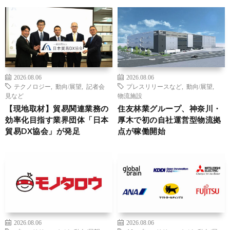
2026.08.06
2026.08.06
テクノロジー
,
動向/展望
,
記者会
プレスリリースなど
,
動向/展望
,
見など
物流施設
【現地取材】貿易関連業務の
住友林業グループ、神奈川・
効率化目指す業界団体「日本
厚木で初の自社運営型物流拠
貿易DX協会」が発足
点が稼働開始
2026.08.06
2026.08.06