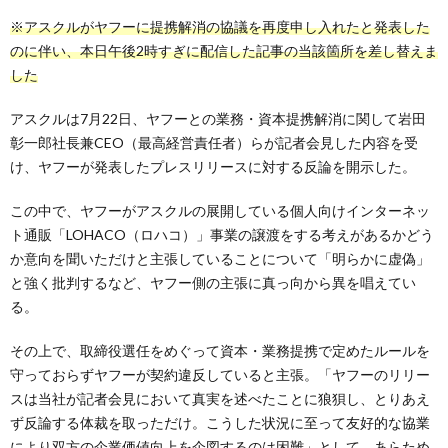
※アスクルがヤフーに提携解消の協議を再度申し入れたと発表した
のに伴い、本日午後2時すぎに配信した記事の当該箇所を差し替えま
した
アスクルは7月22日、ヤフーとの業務・資本提携解消に関して岩田
彰一郎社長兼CEO（最高経営責任者）らが記者会見した内容を受
け、ヤフーが発表したプレスリリースに対する反論を開示した。
この中で、ヤフーがアスクルの展開している個人向けインターネッ
ト通販「LOHACO（ロハコ）」事業の譲渡をする考えがあるかどう
か意向を聞いただけと主張していることについて「明らかに虚偽」
と強く批判するなど、ヤフー側の主張に真っ向から異を唱えてい
る。
その上で、取締役選任をめぐって資本・業務提携で定めたルールを
守っておらずヤフーが契約違反していると主張。「ヤフーのリリー
スは当社が記者会見において真実を述べたことに狼狽し、とりあえ
ず反論する体裁を取っただけ。こうした状況に至って友好的な協業
により双方の企業価値向上を企図するのは困難」として、あらため