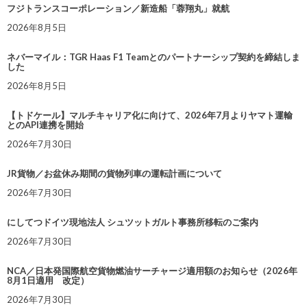
フジトランスコーポレーション／新造船「蓉翔丸」就航
2026年8月5日
ネバーマイル：TGR Haas F1 Teamとのパートナーシップ契約を締結しま
した
2026年8月5日
【トドケール】マルチキャリア化に向けて、2026年7月よりヤマト運輸
とのAPI連携を開始
2026年7月30日
JR貨物／お盆休み期間の貨物列車の運転計画について
2026年7月30日
にしてつドイツ現地法人 シュツットガルト事務所移転のご案内
2026年7月30日
NCA／日本発国際航空貨物燃油サーチャージ適用額のお知らせ（2026年
8月1日適用 改定）
2026年7月30日