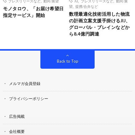
プレスリリースなど
,
動向/展望
AI
,
プレスリリースなど
,
動向/展
望
,
提携/合弁など
モノタロウ、「お届け希望日
数理最適化技術活用した物流
指定サービス」開始
の計画立案支援手掛けるJIJ、
グローバル・ブレインなどか
ら8.4億円調達
Back to Top
メルマガ会員登録
プライバシーポリシー
広告掲載
会社概要