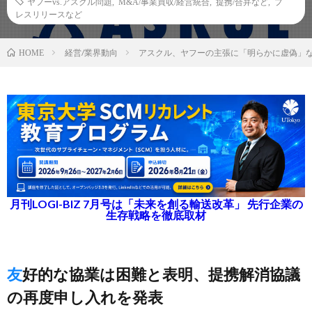
ヤフーvs.アスクル問題
,
M&A/事業買収/経営統合
,
提携/合弁など
,
プ
レスリリースなど
経営/業界動向
アスクル、ヤフーの主張に「明らかに虚偽」
HOME
月刊LOGI-BIZ 7月号は「未来を創る輸送改革」 先行企業の
生存戦略を徹底取材
友好的な協業は困難と表明、提携解消協議
の再度申し入れを発表