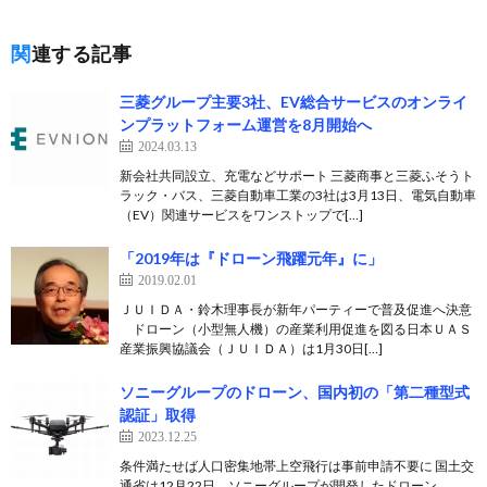
関連する記事
三菱グループ主要3社、EV総合サービスのオンライ
ンプラットフォーム運営を8月開始へ
2024.03.13
新会社共同設立、充電などサポート 三菱商事と三菱ふそうト
ラック・バス、三菱自動車工業の3社は3月13日、電気自動車
（EV）関連サービスをワンストップで[…]
「2019年は『ドローン飛躍元年』に」
2019.02.01
ＪＵＩＤＡ・鈴木理事長が新年パーティーで普及促進へ決意
ドローン（小型無人機）の産業利用促進を図る日本ＵＡＳ
産業振興協議会（ＪＵＩＤＡ）は1月30日[…]
ソニーグループのドローン、国内初の「第二種型式
認証」取得
2023.12.25
条件満たせば人口密集地帯上空飛行は事前申請不要に 国土交
通省は12月22日、ソニーグループが開発したドローン