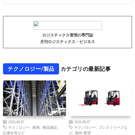
ロジスティクス管理の専門誌
月刊ロジスティクス・ビジネス
テクノロジー/製品
カテゴリの最新記事
2026.08.07
2026.08.07
テクノロジー
,
動画
,
物流施設
,
テクノロジー
,
プレスリリースな
記者会見など
ど
,
動向/展望