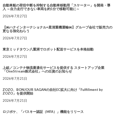
自動車船の荷役中断を抑制する自動車移動用「スケーター」を開発・導
入 ～自力走行できない車両を約5分で移動可能に～
2026年7月27日
【㈱ハナインターナショナル×星清重機運輸㈱】グループ会社で販売力の
更なる強化ねらう
2026年7月27日
東京ミッドタウン八重洲でロボット配送サービスを本格始動
2026年7月27日
上組／コンテナ物流最適化サービスを提供する スタートアップ企業
「OneStream株式会社」への出資のお知らせ
2026年7月21日
ZOZO、BONJOUR SAGANの自社EC拡大に向け「Fulfillment by
ZOZO」を提供開始
2026年7月21日
ロジポケ、「パスキー認証（MFA）」機能をリリース