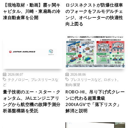
【現地取材・動画】霞ヶ関キ
ロジスネクストが防爆仕様車
ャピタル、川崎・東扇島の冷
のフォークをフルモデルチェ
凍自動倉庫を公開
ンジ、オペレーターの快適性
向上図る
2026.08.07
2026.08.06
テクノロジー
,
プレスリリースな
プレスリリースなど
,
ロボット
,
ど
動向/展望
量子技術のエー・スター・ク
ROBO-HI、吊り下げ式クレー
ォンタム、JALエンジニアリ
ンに代わる超重量級
ングから航空機の故障予測分
200tAGVで「落下リスク」
析基盤構築を受託
解消と説明