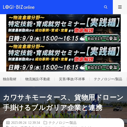
独自取材
物流施設/不動産
災害/事故/不祥事
テクノロジー/製品
カワサキモータース、貨物用ドローン
手掛けるブルガリア企業と連携
2025.09.24 12:39:34
テクノロジー/製品