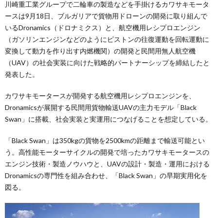
川崎重工業グループで二輪車の製造などを手掛けるカワサキモータ
ースは9月18日、ブルガリアで貨物用ドローンの開発に取り組んで
いるDronamics（ドロナミクス）と、航空機用レシプロエンジン
（ガソリンエンジンなどのようにピストンの往復運動を回転運動に
変換して動力を作り出す内燃機関）の開発と民間用無人航空機
（UAV）の社会実装に向けた戦略的パートナーシップを締結したと
発表した。
カワサキモータースが開発する航空機用レシプロエンジンを、
Dronamicsが展開する民間用貨物輸送UAVの主力モデル「Black
Swan」に搭載、社会実装と実運用につなげることを想定している。
「Black Swan」は350kgの貨物を2500kmの距離まで輸送可能とい
う。高性能モーターサイクルの開発で培ったカワサキモータースの
エンジン技術・製造ノウハウと、UAVの設計・製造・運用における
Dronamicsの専門性を組み合わせ、「Black Swan」の早期実用化を
図る。