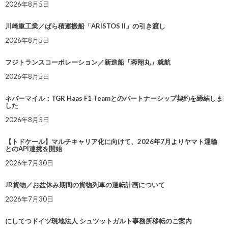
2026年8月5日
川崎重工業／ばら積運搬船「ARISTOS II」の引き渡し
2026年8月5日
フジトランスコーポレーション／新造船「蓉翔丸」就航
2026年8月5日
ネバーマイル：TGR Haas F1 Teamとのパートナーシップ契約を締結しま
した
2026年8月5日
【トドケール】マルチキャリア化に向けて、2026年7月よりヤマト運輸
とのAPI連携を開始
2026年7月30日
JR貨物／お盆休み期間の貨物列車の運転計画について
2026年7月30日
にしてつドイツ現地法人 シュツットガルト事務所移転のご案内