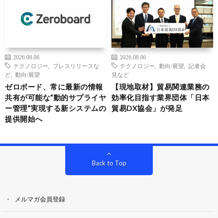
2026.08.06
2026.08.06
テクノロジー
,
プレスリリースな
テクノロジー
,
動向/展望
,
記者会
ど
,
動向/展望
見など
ゼロボード、常に最新の情報
【現地取材】貿易関連業務の
共有が可能な“動的サプライヤ
効率化目指す業界団体「日本
ー管理”実現する新システムの
貿易DX協会」が発足
提供開始へ
Back to Top
メルマガ会員登録