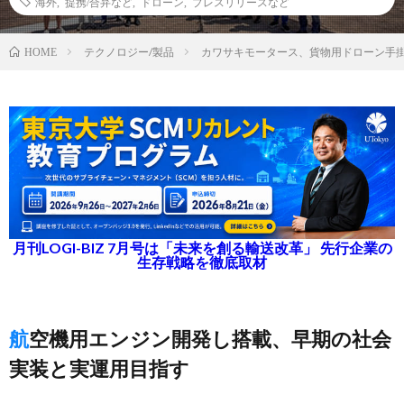
海外
,
提携/合弁など
,
ドローン
,
プレスリリースなど
テクノロジー/製品
カワサキモータース、貨物用ドローン手
HOME
月刊LOGI-BIZ 7月号は「未来を創る輸送改革」 先行企業の
生存戦略を徹底取材
航空機用エンジン開発し搭載、早期の社会
実装と実運用目指す