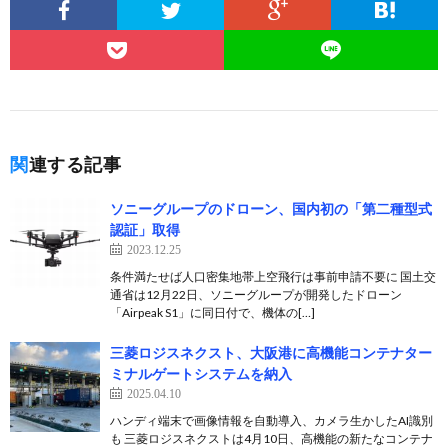
関連する記事
ソニーグループのドローン、国内初の「第二種型式
認証」取得
2023.12.25
条件満たせば人口密集地帯上空飛行は事前申請不要に 国土交
通省は12月22日、ソニーグループが開発したドローン
「Airpeak S1」に同日付で、機体の[…]
三菱ロジスネクスト、大阪港に高機能コンテナター
ミナルゲートシステムを納入
2025.04.10
ハンディ端末で画像情報を自動導入、カメラ生かしたAI識別
も 三菱ロジスネクストは4月10日、高機能の新たなコンテナ