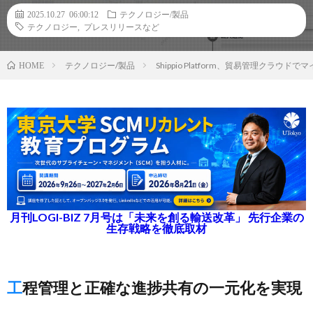
2025.10.27 06:00:12
テクノロジー/製品
テクノロジー
,
プレスリリースなど
テクノロジー/製品
Shippio Platform、貿易管理クラ
HOME
月刊LOGI-BIZ 7月号は「未来を創る輸送改革」 先行企業の
生存戦略を徹底取材
工程管理と正確な進捗共有の一元化を実現