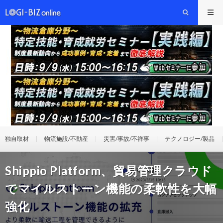
独自取材
物流施設/不動産
災害/事故/不祥事
テクノロジー/製品
Shippio Platform、貿易管理クラウド
でマイルストーン機能の柔軟性を大幅
強化