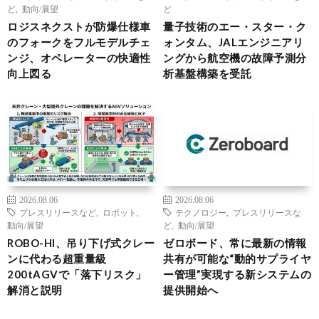
ど
,
動向/展望
ど
ロジスネクストが防爆仕様車
量子技術のエー・スター・ク
のフォークをフルモデルチェ
ォンタム、JALエンジニアリ
ンジ、オペレーターの快適性
ングから航空機の故障予測分
向上図る
析基盤構築を受託
2026.08.06
2026.08.06
プレスリリースなど
,
ロボット
,
テクノロジー
,
プレスリリースな
動向/展望
ど
,
動向/展望
ROBO-HI、吊り下げ式クレー
ゼロボード、常に最新の情報
ンに代わる超重量級
共有が可能な“動的サプライヤ
200tAGVで「落下リスク」
ー管理”実現する新システムの
解消と説明
提供開始へ