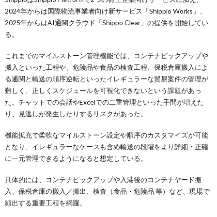
2024年からは国際物流事業者向け新サービス「Shippio Works」、
2025年からはAI通関クラウド「Shippo Clear」の提供を開始してい
る。
これまでのマイルストーン管理機能では、コンテナピックアップや
搬入といった工程や、危険品や食品の検査工程、保税倉庫搬入によ
る通関と輸送の順序逆転といったイレギュラーな貿易案件の管理が
難しく、正しくスケジュールを可視化できないという課題があっ
た。チャットでの会話やExcelでの二重管理といった手間が増えた
り、見逃しが発生したりするリスクがあった。
機能拡充で柔軟なマイルストーン設定や順序のカスタマイズが可能
となり、イレギュラーなケースも含め輸送の段階をより詳細・正確
に一元管理できるようになると想定している。
具体的には、コンテナピックアップや入港後のコンテナヤード搬
入、保税倉庫の搬入／搬出、検査（食品・危険品 等）など、現場で
頻出する重要工程を網羅。