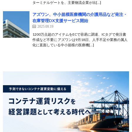
ターミナルゲートを、主要物流企業が出[…]
アズワン、中小規模医療機関の介護用品など発注・
在庫管理DX支援サービス開始
2025.09.19
1200万点超のアイテムをECで容易に調達、ICタグで発注書
作成など不要に アズワンは9月18日、人手不足や業務の属人
化に直面している中小規模の医療機[…]