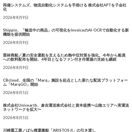
両備システムズ、物流自動化システムを手掛ける 株式会社APTを子会社
化
2026年8月9日
Shippio、「輸送中の商品」の可視化をInvoiceのAI-OCRで自動化する新
機能を提供開始
2026年8月9日
栗林商船／夏の安全運航を支えるため熱中症対策を強化。今年から船員
への飲料配布を開始、4年目となるファン付き作業服の支給も継続
2026年8月9日
CBcloud、全国の「Marq」施設を起点とした新たな配送プラットフォー
ム「MarqGO」開始
2026年8月5日
株式会社Univearth、倉吉運送株式会社と資本提携〜山陰エリアへ実運送
ネットワークを拡大〜
2026年8月5日
川崎重工業／ばら積運搬船「ARISTOS II」の引き渡し