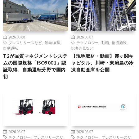
2026.08.08
2026.08.07
プレスリリースなど
,
動向/展望
,
テクノロジー
,
動画
,
物流施設
,
自動運転
記者会見など
T2が品質マネジメントシステ
【現地取材・動画】霞ヶ関キ
ムの国際規格「ISO9001」認
ャピタル、川崎・東扇島の冷
証取得、自動運転分野で国内
凍自動倉庫を公開
初
2026.08.07
2026.08.07
テクノロジー
,
プレスリリースな
テクノロジー
,
プレスリリースな