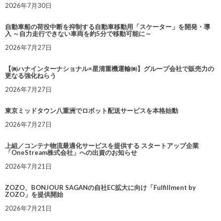
2026年7月30日
自動車船の荷役中断を抑制する自動車移動用「スケーター」を開発・導
入 ～自力走行できない車両を約5分で移動可能に～
2026年7月27日
【㈱ハナインターナショナル×星清重機運輸㈱】グループ会社で販売力の
更なる強化ねらう
2026年7月27日
東京ミッドタウン八重洲でロボット配送サービスを本格始動
2026年7月27日
上組／コンテナ物流最適化サービスを提供する スタートアップ企業
「OneStream株式会社」への出資のお知らせ
2026年7月21日
ZOZO、BONJOUR SAGANの自社EC拡大に向け「Fulfillment by
ZOZO」を提供開始
2026年7月21日