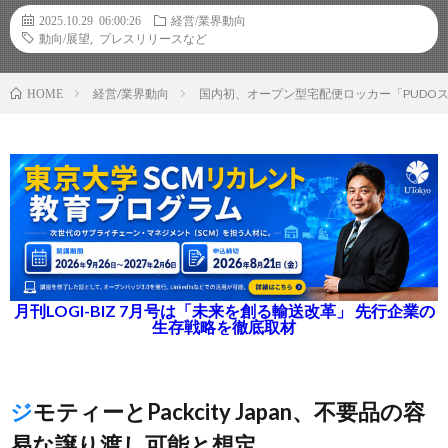
2025.10.29 06:00:26
経営/業界動向
動向/展望
,
プレスリリースなど
経営/業界動向
国内初、オープン型宅配便ロッカー「PUDO
HOME
月刊LOGI-BIZ 7月号は「未来を創る輸送改革」 先行企業の
生存戦略を徹底取材
ジモティーとPackcity Japan、不要品の容
易な譲り渡し可能と想定