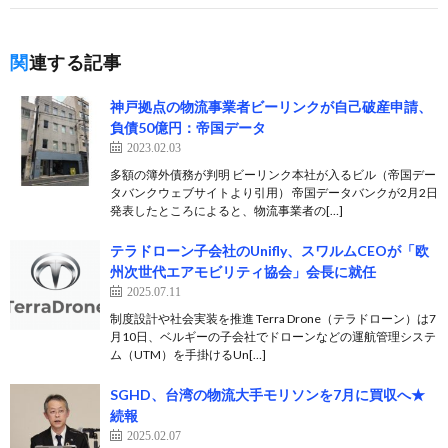
関連する記事
神戸拠点の物流事業者ビーリンクが自己破産申請、
負債50億円：帝国データ
2023.02.03
多額の簿外債務が判明 ビーリンク本社が入るビル（帝国デー
タバンクウェブサイトより引用） 帝国データバンクが2月2日
発表したところによると、物流事業者の[…]
テラドローン子会社のUnifly、スワルムCEOが「欧
州次世代エアモビリティ協会」会長に就任
2025.07.11
制度設計や社会実装を推進 Terra Drone（テラドローン）は7
月10日、ベルギーの子会社でドローンなどの運航管理システ
ム（UTM）を手掛けるUn[…]
SGHD、台湾の物流大手モリソンを7月に買収へ★
続報
2025.02.07