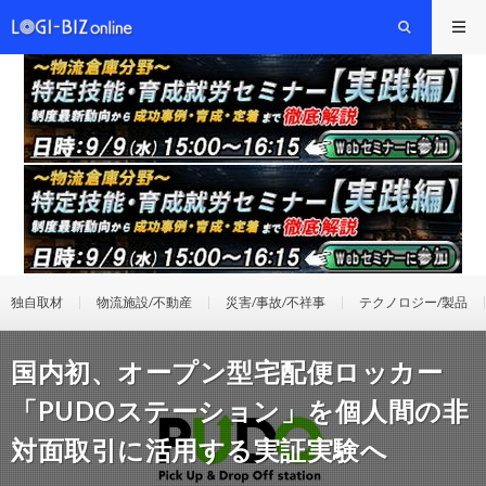
独自取材
物流施設/不動産
災害/事故/不祥事
テクノロジー/製品
国内初、オープン型宅配便ロッカー
「PUDOステーション」を個人間の非
対面取引に活用する実証実験へ