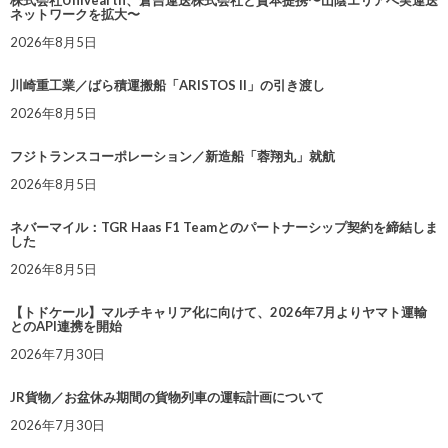
株式会社Univearth、倉吉運送株式会社と資本提携〜山陰エリアへ実運送
ネットワークを拡大〜
2026年8月5日
川崎重工業／ばら積運搬船「ARISTOS II」の引き渡し
2026年8月5日
フジトランスコーポレーション／新造船「蓉翔丸」就航
2026年8月5日
ネバーマイル：TGR Haas F1 Teamとのパートナーシップ契約を締結しま
した
2026年8月5日
【トドケール】マルチキャリア化に向けて、2026年7月よりヤマト運輸
とのAPI連携を開始
2026年7月30日
JR貨物／お盆休み期間の貨物列車の運転計画について
2026年7月30日