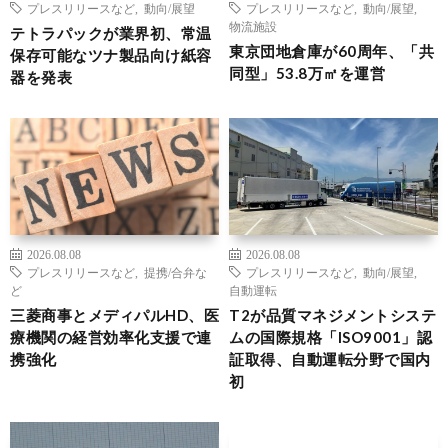
プレスリリースなど
,
動向/展望
プレスリリースなど
,
動向/展望
,
物流施設
テトラパックが業界初、常温
東京団地倉庫が60周年、「共
保存可能なツナ製品向け紙容
同型」53.8万㎡を運営
器を発表
2026.08.08
2026.08.08
プレスリリースなど
,
提携/合弁な
プレスリリースなど
,
動向/展望
,
ど
自動運転
三菱商事とメディパルHD、医
T2が品質マネジメントシステ
療機関の経営効率化支援で連
ムの国際規格「ISO9001」認
携強化
証取得、自動運転分野で国内
初