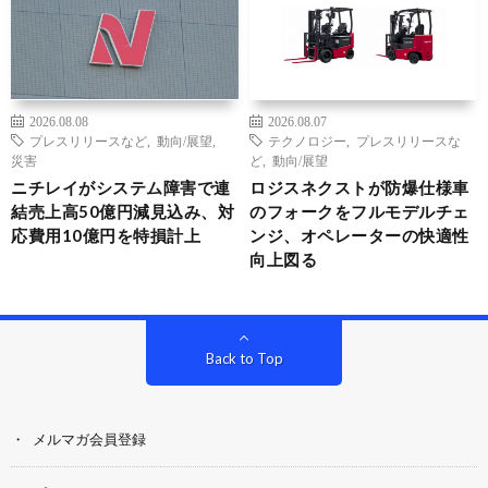
2026.08.08
2026.08.07
プレスリリースなど
,
動向/展望
,
テクノロジー
,
プレスリリースな
災害
ど
,
動向/展望
ニチレイがシステム障害で連
ロジスネクストが防爆仕様車
結売上高50億円減見込み、対
のフォークをフルモデルチェ
応費用10億円を特損計上
ンジ、オペレーターの快適性
向上図る
Back to Top
メルマガ会員登録