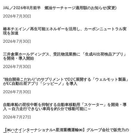
JAL／2026年8月前半 燃油サーチャージ適用額のお知らせ(変更)
2026年7月30日
椿本チエイン／再生可能エネルギーを活用し、カーボンニュートラル実
現を加速
2026年7月30日
三井倉庫ホールディングス、受託物流業務に 「生成AI出荷検品アプリ」
を開発・導入開始
2026年7月30日
“独自開発こだわり”のサプリメントでD2C展開する「ウェルモット製薬」
がEC自動出荷アプリ「シッピーノ」を導入
2026年7月30日
自動車船の荷役中断を抑制する自動車移動用「スケーター」を開発・導
入 ～自力走行できない車両を約5分で移動可能に～
2026年7月27日
【㈱ハナインターナショナル×星清重機運輸㈱】グループ会社で販売力の