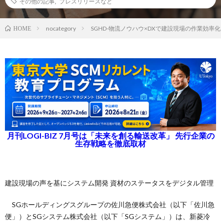
その他の記事
,
プレスリリースなど
nocategory
SGHD-物流ノウハウ×DXで建設現場の作業効率
HOME
月刊LOGI-BIZ 7月号は「未来を創る輸送改革」 先行企業の
生存戦略を徹底取材
建設現場の声を基にシステム開発 資材のステータスをデジタル管理
SGホールディングスグループの佐川急便株式会社（以下「佐川急
便」）とSGシステム株式会社（以下「SGシステム」）は、新菱冷