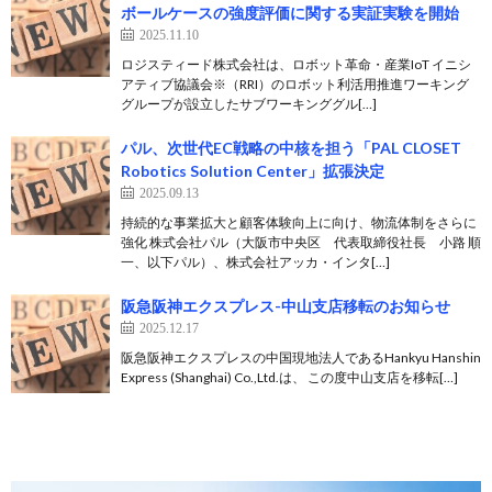
ボールケースの強度評価に関する実証実験を開始
2025.11.10
ロジスティード株式会社は、ロボット革命・産業IoT イニシ
アティブ協議会※（RRI）のロボット利活用推進ワーキング
グループが設立したサブワーキンググル[…]
パル、次世代EC戦略の中核を担う「PAL CLOSET
Robotics Solution Center」拡張決定
2025.09.13
持続的な事業拡大と顧客体験向上に向け、物流体制をさらに
強化 株式会社パル（大阪市中央区 代表取締役社長 小路 順
一、以下パル）、株式会社アッカ・インタ[…]
阪急阪神エクスプレス-中山支店移転のお知らせ
2025.12.17
阪急阪神エクスプレスの中国現地法人であるHankyu Hanshin
Express (Shanghai) Co.,Ltd.は、 この度中山支店を移転[…]