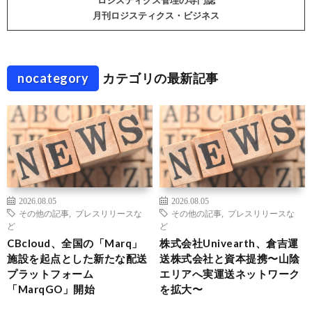
ロジスティクス管理の専門誌
月刊ロジスティクス・ビジネス
nocategory
カテゴリの最新記事
2026.08.05
2026.08.05
その他の記事
,
プレスリリースな
その他の記事
,
プレスリリースな
ど
ど
CBcloud、全国の「Marq」
株式会社Univearth、倉吉運
施設を起点とした新たな配送
送株式会社と資本提携〜山陰
プラットフォーム
エリアへ実運送ネットワーク
「MarqGO」開始
を拡大〜