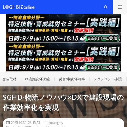
独自取材
物流施設/不動産
災害/事故/不祥事
テクノロジー/製品
SGHD-物流ノウハウ×DXで建設現場の
作業効率化を実現
2025.10.30 23:45:53
nocategory