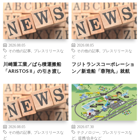
2026.08.05
2026.08.05
その他の記事
,
プレスリリースな
その他の記事
,
プレスリリースな
ど
ど
川崎重工業／ばら積運搬船
フジトランスコーポレーショ
「ARISTOS II」の引き渡し
ン／新造船「蓉翔丸」就航
2026.08.05
2026.07.30
その他の記事
,
プレスリリースな
テクノロジー
,
プレスリリースな
ど
ど
,
提携/合弁など