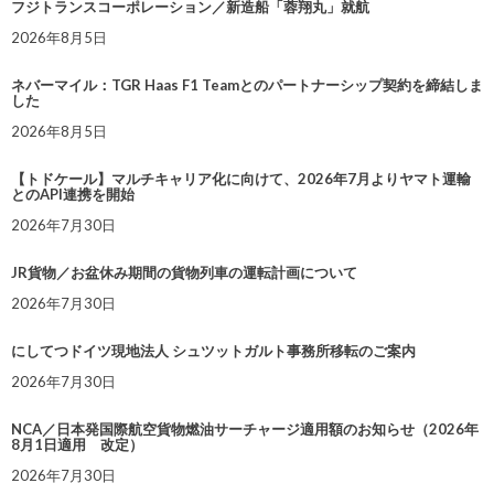
フジトランスコーポレーション／新造船「蓉翔丸」就航
2026年8月5日
ネバーマイル：TGR Haas F1 Teamとのパートナーシップ契約を締結しま
した
2026年8月5日
【トドケール】マルチキャリア化に向けて、2026年7月よりヤマト運輸
とのAPI連携を開始
2026年7月30日
JR貨物／お盆休み期間の貨物列車の運転計画について
2026年7月30日
にしてつドイツ現地法人 シュツットガルト事務所移転のご案内
2026年7月30日
NCA／日本発国際航空貨物燃油サーチャージ適用額のお知らせ（2026年
8月1日適用 改定）
2026年7月30日