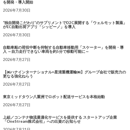
を開発・導入開始
2026年7月30日
“独自開発こだわり”のサプリメントでD2C展開する「ウェルモット製薬」
がEC自動出荷アプリ「シッピーノ」を導入
2026年7月30日
自動車船の荷役中断を抑制する自動車移動用「スケーター」を開発・導
入 ～自力走行できない車両を約5分で移動可能に～
2026年7月27日
【㈱ハナインターナショナル×星清重機運輸㈱】グループ会社で販売力の
更なる強化ねらう
2026年7月27日
東京ミッドタウン八重洲でロボット配送サービスを本格始動
2026年7月27日
上組／コンテナ物流最適化サービスを提供する スタートアップ企業
「OneStream株式会社」への出資のお知らせ
2026年7月21日