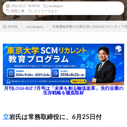
2025.03.27 06:00:03
nocategory
幹部人事
,
プレスリリースなど
nocategory
京極運輸商事の次期社長にENEOSフロンティア
HOME
月刊LOGI-BIZ 7月号は「未来を創る輸送改革」 先行企業の
生存戦略を徹底取材
立岩氏は常務取締役に、6月25日付