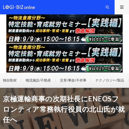
独自取材
物流施設/不動産
災害/事故/不祥事
テクノロジー/製品
京極運輸商事の次期社長にENEOSフ
ロンティア常務執行役員の北山氏が就
任へ