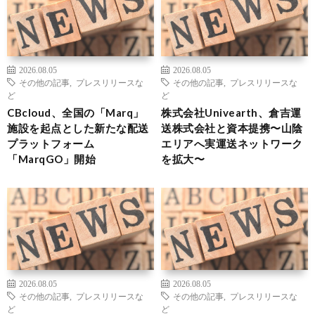
2026.08.05
2026.08.05
その他の記事
,
プレスリリースな
その他の記事
,
プレスリリースな
ど
ど
CBcloud、全国の「Marq」
株式会社Univearth、倉吉運
施設を起点とした新たな配送
送株式会社と資本提携〜山陰
プラットフォーム
エリアへ実運送ネットワーク
「MarqGO」開始
を拡大〜
2026.08.05
2026.08.05
その他の記事
,
プレスリリースな
その他の記事
,
プレスリリースな
ど
ど