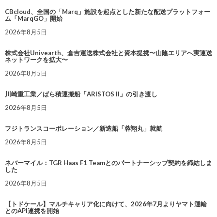
CBcloud、全国の「Marq」施設を起点とした新たな配送プラットフォー
ム「MarqGO」開始
2026年8月5日
株式会社Univearth、倉吉運送株式会社と資本提携〜山陰エリアへ実運送
ネットワークを拡大〜
2026年8月5日
川崎重工業／ばら積運搬船「ARISTOS II」の引き渡し
2026年8月5日
フジトランスコーポレーション／新造船「蓉翔丸」就航
2026年8月5日
ネバーマイル：TGR Haas F1 Teamとのパートナーシップ契約を締結しま
した
2026年8月5日
【トドケール】マルチキャリア化に向けて、2026年7月よりヤマト運輸
とのAPI連携を開始