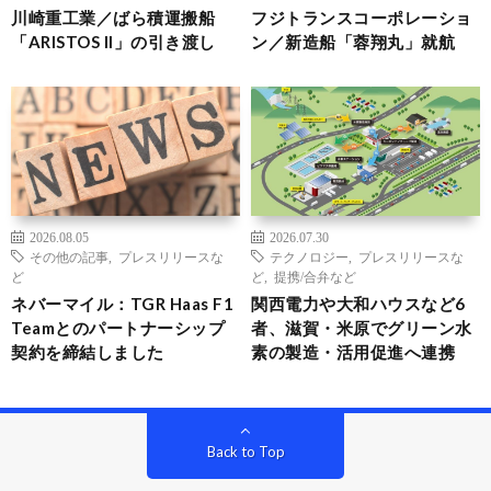
川崎重工業／ばら積運搬船
フジトランスコーポレーショ
「ARISTOS II」の引き渡し
ン／新造船「蓉翔丸」就航
2026.08.05
2026.07.30
その他の記事
,
プレスリリースな
テクノロジー
,
プレスリリースな
ど
ど
,
提携/合弁など
ネバーマイル：TGR Haas F1
関西電力や大和ハウスなど6
Teamとのパートナーシップ
者、滋賀・米原でグリーン水
契約を締結しました
素の製造・活用促進へ連携
Back to Top