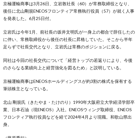
京極運輸商事は3月26日、立岩敦社長（60）が常務取締役となり、
後任に北山剛規ENEOSフロンティア常務執行役員（57）が就く人事
を発表した。6月25日付。
立岩氏は今年1月、前社長の坂井文明氏が一身上の都合で辞任したの
に伴い、常務取締役から後任の社長に昇格していた。そこから半年
足らずで社長交代となり、立岩氏は常務のポジションに戻る。
同社は今回の社長交代について「経営トップの若返りにより、今後
のさらなる業績向上と経営強化を図るため」と説明している。
京極運輸商事はENEOSホールディングスが約3割の株式を保有する
筆頭株主となっている。
北山 剛規氏（きたやま・たけのり）1990年大阪府立大学経済学部卒
業、日本石油（現ENEOS）入社。ENEOSウィング取締役、ENEOS
フロンティア執行役員などを経て2024年4月より現職。和歌山県出
身。
（藤原秀行）