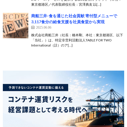
東京都港区／代表取締役社長：宮澤典友 以[…]
商船三井-食を通じた社会貢献 寄付型メニューで
3,117食分の給食支援を社員食堂から実現
2025.06.06
株式会社商船三井（社長：橋本剛、本社：東京都港区、以下
「当社」）は、特定非営利活動法人TABLE FOR TWO
International（註）のア[…]