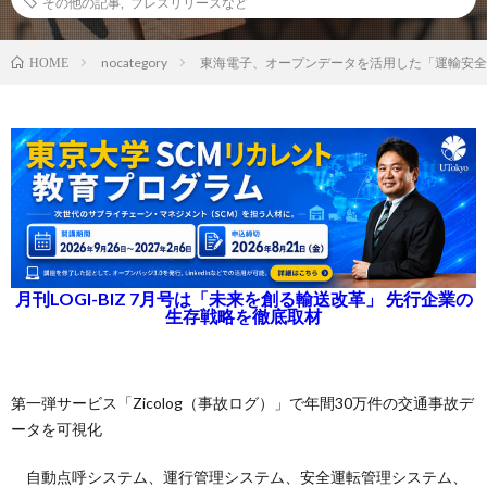
その他の記事
,
プレスリリースなど
nocategory
東海電子、オープンデータを活用した「運輸安全
HOME
月刊LOGI-BIZ 7月号は「未来を創る輸送改革」 先行企業の
生存戦略を徹底取材
第一弾サービス「Zicolog（事故ログ）」で年間30万件の交通事故デ
ータを可視化
自動点呼システム、運行管理システム、安全運転管理システム、