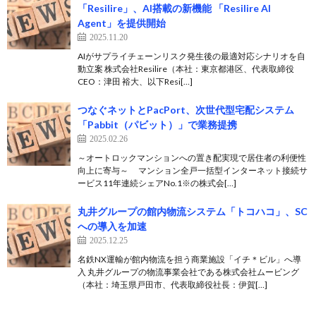
「Resilire」、AI搭載の新機能 「Resilire AI
Agent」を提供開始
2025.11.20
AIがサプライチェーンリスク発生後の最適対応シナリオを自
動立案 株式会社Resilire（本社：東京都港区、代表取締役
CEO：津田 裕大、以下Resi[…]
つなぐネットとPacPort、次世代型宅配システム
「Pabbit（パビット）」で業務提携
2025.02.26
～オートロックマンションへの置き配実現で居住者の利便性
向上に寄与～ マンション全戸一括型インターネット接続サ
ービス11年連続シェアNo.1※の株式会[…]
丸井グループの館内物流システム「トコハコ」、SC
への導入を加速
2025.12.25
名鉄NX運輸が館内物流を担う商業施設「イチ＊ビル」へ導
入 丸井グループの物流事業会社である株式会社ムービング
（本社：埼玉県戸田市、代表取締役社長：伊賀[…]