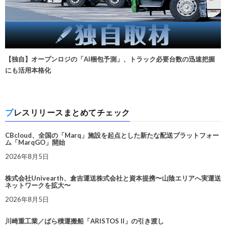
【独自】オープンロジの「AI梱包予測」、トラック必要台数の迅速把握
にも活用本格化
プレスリリースまとめてチェック
CBcloud、全国の「Marq」施設を起点とした新たな配送プラットフォー
ム「MarqGO」開始
2026年8月5日
株式会社Univearth、倉吉運送株式会社と資本提携〜山陰エリアへ実運送
ネットワークを拡大〜
2026年8月5日
川崎重工業／ばら積運搬船「ARISTOS II」の引き渡し