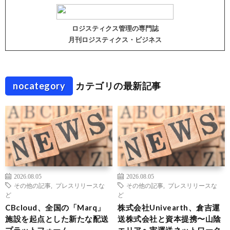
ロジスティクス管理の専門誌
月刊ロジスティクス・ビジネス
nocategory
カテゴリの最新記事
2026.08.05
2026.08.05
その他の記事
,
プレスリリースな
その他の記事
,
プレスリリースな
ど
ど
CBcloud、全国の「Marq」
株式会社Univearth、倉吉運
施設を起点とした新たな配送
送株式会社と資本提携〜山陰
プラットフォーム
エリアへ実運送ネットワーク