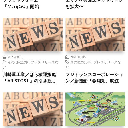
「MarqGO」開始
を拡大〜
2026.08.05
2026.08.05
その他の記事
,
プレスリリースな
その他の記事
,
プレスリリースな
ど
ど
川崎重工業／ばら積運搬船
フジトランスコーポレーショ
「ARISTOS II」の引き渡し
ン／新造船「蓉翔丸」就航