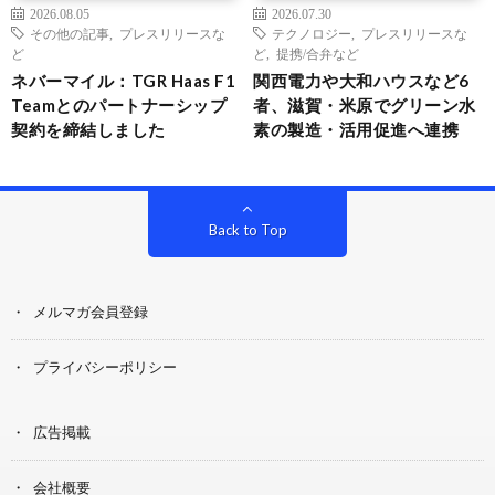
2026.08.05
2026.07.30
その他の記事
,
プレスリリースな
テクノロジー
,
プレスリリースな
ど
ど
,
提携/合弁など
ネバーマイル：TGR Haas F1
関西電力や大和ハウスなど6
Teamとのパートナーシップ
者、滋賀・米原でグリーン水
契約を締結しました
素の製造・活用促進へ連携
Back to Top
メルマガ会員登録
プライバシーポリシー
広告掲載
会社概要