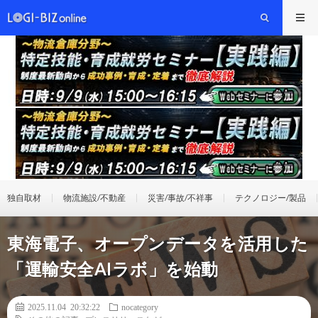
独自取材
物流施設/不動産
災害/事故/不祥事
テクノロジー/製品
東海電子、オープンデータを活用した
「運輸安全AIラボ」を始動
2025.11.04 20:32:22
nocategory