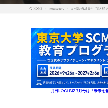
nocategory
約9割の配達員が「置き配で
HOME
月刊LOGI-BIZ 7月号は「未