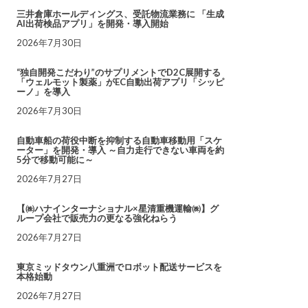
三井倉庫ホールディングス、受託物流業務に 「生成
AI出荷検品アプリ」を開発・導入開始
2026年7月30日
“独自開発こだわり”のサプリメントでD2C展開する
「ウェルモット製薬」がEC自動出荷アプリ「シッピ
ーノ」を導入
2026年7月30日
自動車船の荷役中断を抑制する自動車移動用「スケ
ーター」を開発・導入 ～自力走行できない車両を約
5分で移動可能に～
2026年7月27日
【㈱ハナインターナショナル×星清重機運輸㈱】グ
ループ会社で販売力の更なる強化ねらう
2026年7月27日
東京ミッドタウン八重洲でロボット配送サービスを
本格始動
2026年7月27日