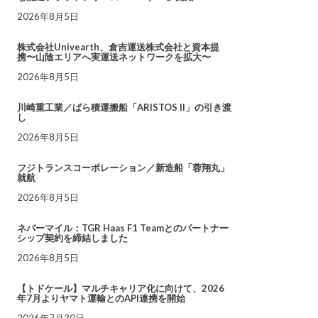
2026年8月5日
株式会社Univearth、倉吉運送株式会社と資本提
携〜山陰エリアへ実運送ネットワークを拡大〜
2026年8月5日
川崎重工業／ばら積運搬船「ARISTOS II」の引き渡
し
2026年8月5日
フジトランスコーポレーション／新造船「蓉翔丸」
就航
2026年8月5日
ネバーマイル：TGR Haas F1 Teamとのパートナー
シップ契約を締結しました
2026年8月5日
【トドケール】マルチキャリア化に向けて、2026
年7月よりヤマト運輸とのAPI連携を開始
2026年7月30日