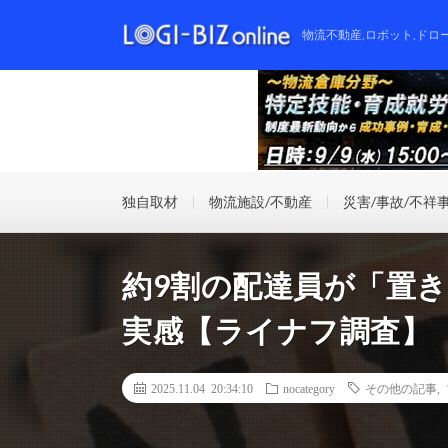
物流不動産,ロボット,ドロ
独自取材
物流施設/不動産
災害/事故/不祥
約9割の配達員が「置き
実感【ライナフ調査】
2025.11.04 20:34:10
nocategory
その他の記事
,