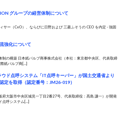
HION グループの経営体制について
フィサー（CxO）、ならびに日野および 三菱ふそうの CEO を内定 · 強固
流強化について
体制の構築 日本紙パルプ商事株式会社（本社：東京都中央区、代表取締
際紙パルプ商[…]
ラウド点呼システム「IT点呼キーパー」が国土交通省より
定を取得（認定番号：JM26-019）
府大阪市中央区城見一丁目2番27号、代表取締役：髙島 謙一）が開発
点呼システム[…]