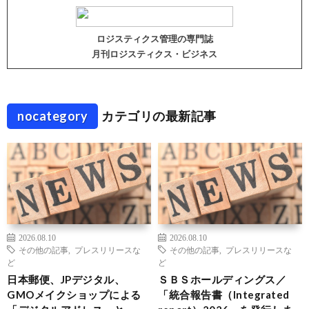
ロジスティクス管理の専門誌
月刊ロジスティクス・ビジネス
nocategory
カテゴリの最新記事
2026.08.10
2026.08.10
その他の記事
,
プレスリリースな
その他の記事
,
プレスリリースな
ど
ど
日本郵便、JPデジタル、
ＳＢＳホールディングス／
GMOメイクショップによる
「統合報告書（Integrated