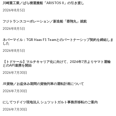
川崎重工業／ばら積運搬船「ARISTOS II」の引き渡し
2026年8月5日
フジトランスコーポレーション／新造船「蓉翔丸」就航
2026年8月5日
ネバーマイル：TGR Haas F1 Teamとのパートナーシップ契約を締結しま
した
2026年8月5日
【トドケール】マルチキャリア化に向けて、2026年7月よりヤマト運輸
とのAPI連携を開始
2026年7月30日
JR貨物／お盆休み期間の貨物列車の運転計画について
2026年7月30日
にしてつドイツ現地法人 シュツットガルト事務所移転のご案内
2026年7月30日