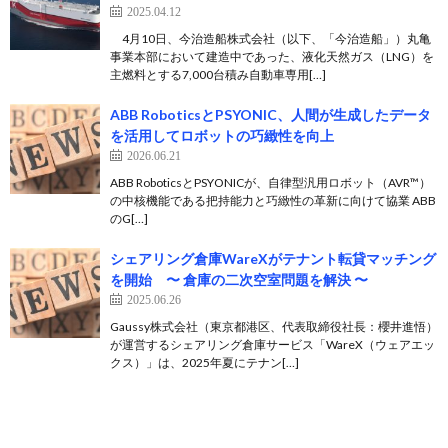
2025.04.12
4月10日、今治造船株式会社（以下、「今治造船」）丸亀
事業本部において建造中であった、液化天然ガス（LNG）を
主燃料とする7,000台積み自動車専用[…]
ABB RoboticsとPSYONIC、人間が生成したデータ
を活用してロボットの巧緻性を向上
2026.06.21
ABB RoboticsとPSYONICが、自律型汎用ロボット（AVR™）
の中核機能である把持能力と巧緻性の革新に向けて協業 ABB
のG[…]
シェアリング倉庫WareXがテナント転貸マッチング
を開始 〜 倉庫の二次空室問題を解決 〜
2025.06.26
Gaussy株式会社（東京都港区、代表取締役社長：櫻井進悟）
が運営するシェアリング倉庫サービス「WareX（ウェアエッ
クス）」は、2025年夏にテナン[…]