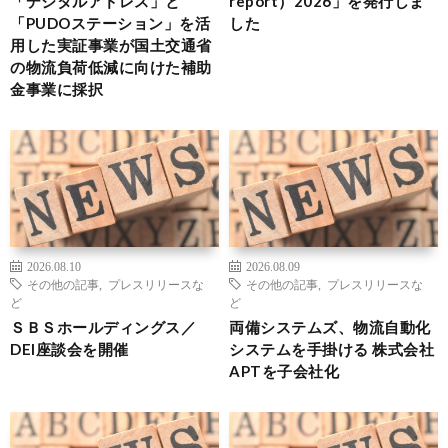
「デジタルアドレス」と
report）2026」を発行しま
「PUDOステーション」を活
した
用した実証事業が国土交通省
の物流負荷低減に向けた補助
金事業に採択
2026.08.10
2026.08.09
その他の記事
,
プレスリリースな
その他の記事
,
プレスリリースな
ど
ど
ＳＢＳホールディングス／
両備システムズ、物流自動化
DEI座談会を開催
システムを手掛ける 株式会社
APTを子会社化