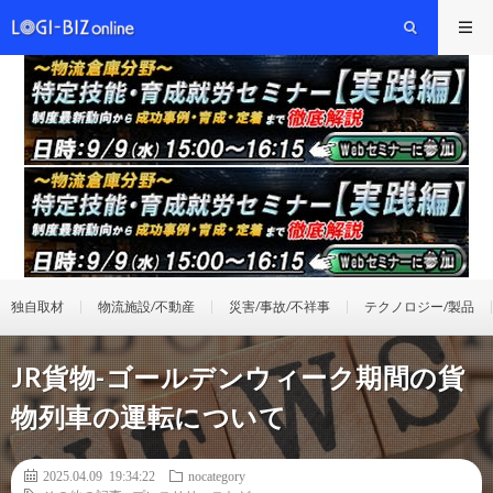
独自取材
物流施設/不動産
災害/事故/不祥事
テクノロジー/製品
JR貨物-ゴールデンウィーク期間の貨
物列車の運転について
2025.04.09 19:34:22
nocategory