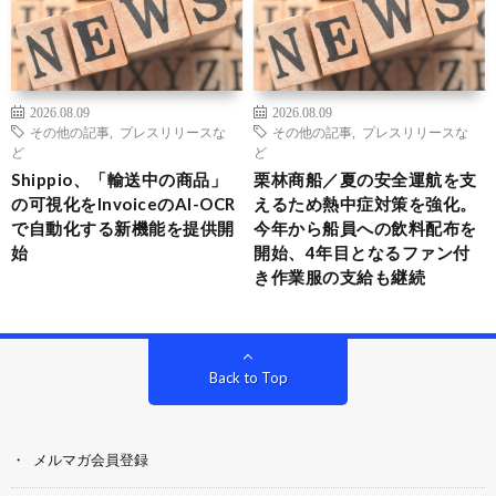
2026.08.09
2026.08.09
その他の記事
,
プレスリリースな
その他の記事
,
プレスリリースな
ど
ど
Shippio、「輸送中の商品」
栗林商船／夏の安全運航を支
の可視化をInvoiceのAI-OCR
えるため熱中症対策を強化。
で自動化する新機能を提供開
今年から船員への飲料配布を
始
開始、4年目となるファン付
き作業服の支給も継続
Back to Top
メルマガ会員登録