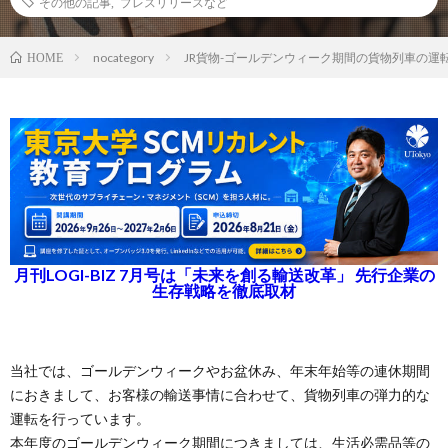
その他の記事
,
プレスリリースなど
nocategory
JR貨物-ゴールデンウィーク期間の貨物列車の運
HOME
月刊LOGI-BIZ 7月号は「未来を創る輸送改革」 先行企業の
生存戦略を徹底取材
当社では、ゴールデンウィークやお盆休み、年末年始等の連休期間
におきまして、お客様の輸送事情に合わせて、貨物列車の弾力的な
運転を行っています。
本年度のゴールデンウィーク期間につきましては、生活必需品等の