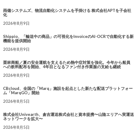
両備システムズ、物流自動化システムを手掛ける 株式会社APTを子会社
化
2026年8月9日
Shippio、「輸送中の商品」の可視化をInvoiceのAI-OCRで自動化する新
機能を提供開始
2026年8月9日
栗林商船／夏の安全運航を支えるため熱中症対策を強化。今年から船員
への飲料配布を開始、4年目となるファン付き作業服の支給も継続
2026年8月9日
CBcloud、全国の「Marq」施設を起点とした新たな配送プラットフォー
ム「MarqGO」開始
2026年8月5日
株式会社Univearth、倉吉運送株式会社と資本提携〜山陰エリアへ実運送
ネットワークを拡大〜
2026年8月5日