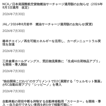
NCA／日本発国際航空貨物燃油サーチャージ適用額のお知らせ（2026年
8月1日適用 改定）
2026年7月30日
JAL／2026年8月前半 燃油サーチャージ適用額のお知らせ(変更)
2026年7月30日
椿本チエイン／再生可能エネルギーを活用し、カーボンニュートラル実
現を加速
2026年7月30日
三井倉庫ホールディングス、受託物流業務に 「生成AI出荷検品アプリ」
を開発・導入開始
2026年7月30日
“独自開発こだわり”のサプリメントでD2C展開する「ウェルモット製薬」
がEC自動出荷アプリ「シッピーノ」を導入
2026年7月30日
自動車船の荷役中断を抑制する自動車移動用「スケーター」を開発・導
入 ～自力走行できない車両を約5分で移動可能に～