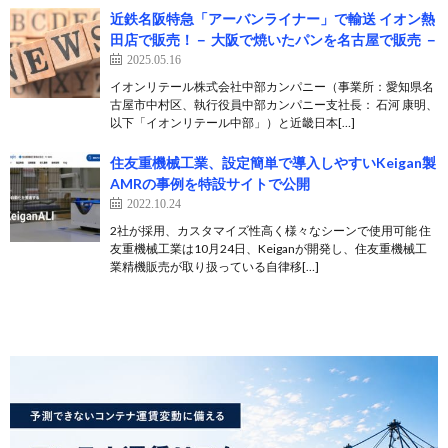
近鉄名阪特急「アーバンライナー」で輸送 イオン熱
田店で販売！－ 大阪で焼いたパンを名古屋で販売 －
2025.05.16
イオンリテール株式会社中部カンパニー（事業所：愛知県名
古屋市中村区、執行役員中部カンパニー支社長： 石河 康明、
以下「イオンリテール中部」）と近畿日本[…]
住友重機械工業、設定簡単で導入しやすいKeigan製
AMRの事例を特設サイトで公開
2022.10.24
2社が採用、カスタマイズ性高く様々なシーンで使用可能 住
友重機械工業は10月24日、Keiganが開発し、住友重機械工
業精機販売が取り扱っている自律移[…]