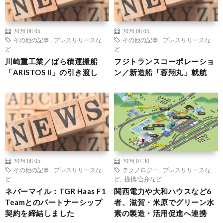
2026.08.05
2026.08.05
その他の記事
,
プレスリリースな
その他の記事
,
プレスリリースな
ど
ど
川崎重工業／ばら積運搬船
フジトランスコーポレーショ
「ARISTOS II」の引き渡し
ン／新造船「蓉翔丸」就航
2026.08.05
2026.07.30
その他の記事
,
プレスリリースな
テクノロジー
,
プレスリリースな
ど
ど
,
提携/合弁など
ネバーマイル：TGR Haas F1
関西電力や大和ハウスなど6
Teamとのパートナーシップ
者、滋賀・米原でグリーン水
契約を締結しました
素の製造・活用促進へ連携