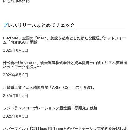
にも活用本格化
プレスリリースまとめてチェック
CBcloud、全国の「Marq」施設を起点とした新たな配送プラットフォー
ム「MarqGO」開始
2026年8月5日
株式会社Univearth、倉吉運送株式会社と資本提携〜山陰エリアへ実運送
ネットワークを拡大〜
2026年8月5日
川崎重工業／ばら積運搬船「ARISTOS II」の引き渡し
2026年8月5日
フジトランスコーポレーション／新造船「蓉翔丸」就航
2026年8月5日
ネバーマイル：TGR Haas F1 Teamとのパートナーシップ契約を締結しま