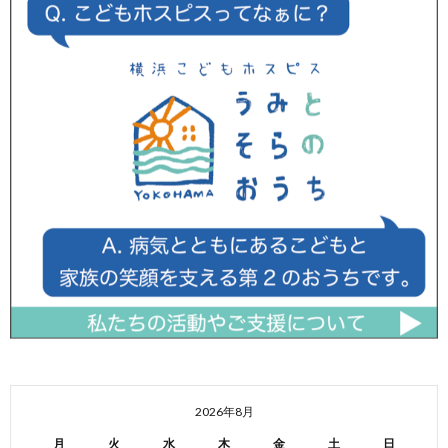
2026年8月
月
火
水
木
金
土
日