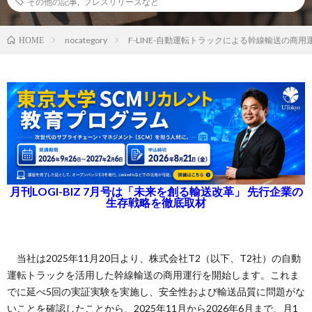
その他の記事
,
プレスリリースなど
nocategory
F-LINE-自動運転トラックによる幹線輸送の商用
HOME
月刊LOGI-BIZ 7月号は「未来を創る輸送改革」 先行企業の
生存戦略を徹底取材
当社は2025年11月20日より、株式会社T2（以下、T2社）の自動
運転トラックを活用した幹線輸送の商用運行を開始します。これま
でに延べ5回の実証実験を実施し、安全性および輸送品質に問題がな
いことを確認したことから、2025年11月から2026年6月まで、月1