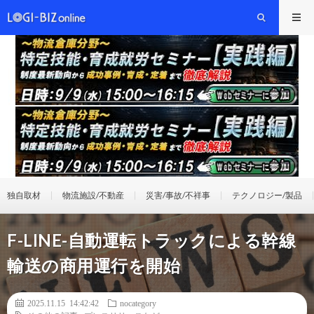
独自取材
物流施設/不動産
災害/事故/不祥事
テクノロジー/製品
F-LINE-自動運転トラックによる幹線
輸送の商用運行を開始
2025.11.15 14:42:42
nocategory