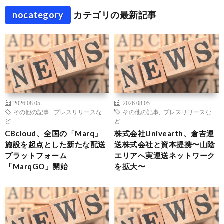
nocategory
カテゴリの最新記事
2026.08.05
2026.08.05
その他の記事
,
プレスリリースな
その他の記事
,
プレスリリースな
ど
ど
CBcloud、全国の「Marq」
株式会社Univearth、倉吉運
施設を起点とした新たな配送
送株式会社と資本提携〜山陰
プラットフォーム
エリアへ実運送ネットワーク
「MarqGO」開始
を拡大〜