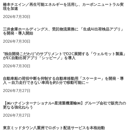
椿本チエイン／再生可能エネルギーを活用し、カーボンニュートラル実
現を加速
2026年7月30日
三井倉庫ホールディングス、受託物流業務に 「生成AI出荷検品アプリ」
を開発・導入開始
2026年7月30日
“独自開発こだわり”のサプリメントでD2C展開する「ウェルモット製薬」
がEC自動出荷アプリ「シッピーノ」を導入
2026年7月30日
自動車船の荷役中断を抑制する自動車移動用「スケーター」を開発・導
入 ～自力走行できない車両を約5分で移動可能に～
2026年7月27日
【㈱ハナインターナショナル×星清重機運輸㈱】グループ会社で販売力の
更なる強化ねらう
2026年7月27日
東京ミッドタウン八重洲でロボット配送サービスを本格始動