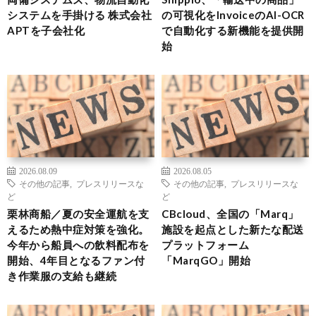
システムを手掛ける 株式会社
の可視化をInvoiceのAI-OCR
APTを子会社化
で自動化する新機能を提供開
始
2026.08.09
2026.08.05
その他の記事
,
プレスリリースな
その他の記事
,
プレスリリースな
ど
ど
栗林商船／夏の安全運航を支
CBcloud、全国の「Marq」
えるため熱中症対策を強化。
施設を起点とした新たな配送
今年から船員への飲料配布を
プラットフォーム
開始、4年目となるファン付
「MarqGO」開始
き作業服の支給も継続