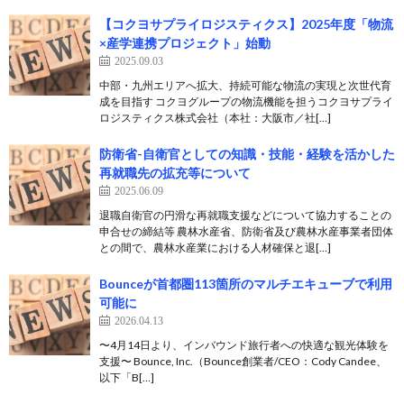
【コクヨサプライロジスティクス】2025年度「物流
×産学連携プロジェクト」始動
2025.09.03
中部・九州エリアへ拡大、持続可能な物流の実現と次世代育
成を目指す コクヨグループの物流機能を担うコクヨサプライ
ロジスティクス株式会社（本社：大阪市／社[…]
防衛省-自衛官としての知識・技能・経験を活かした
再就職先の拡充等について
2025.06.09
退職自衛官の円滑な再就職支援などについて協力することの
申合せの締結等 農林水産省、防衛省及び農林水産事業者団体
との間で、農林水産業における人材確保と退[…]
Bounceが首都圏113箇所のマルチエキューブで利用
可能に
2026.04.13
〜4月14日より、インバウンド旅行者への快適な観光体験を
支援〜 Bounce, Inc.（Bounce創業者/CEO：Cody Candee、
以下「B[…]