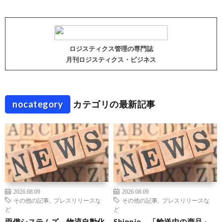
ロジスティクス管理の専門誌
月刊ロジスティクス・ビジネス
nocategory
カテゴリの最新記事
2026.08.09
2026.08.09
その他の記事
,
プレスリリースな
その他の記事
,
プレスリリースな
ど
ど
両備システムズ、物流自動化
Shippio、「輸送中の商品」