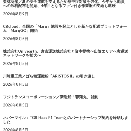
栗林商船／夏の安全運航を支えるため熱中症対策を強化。今年から船員
への飲料配布を開始、4年目となるファン付き作業服の支給も継続
2026年8月9日
CBcloud、全国の「Marq」施設を起点とした新たな配送プラットフォー
ム「MarqGO」開始
2026年8月5日
株式会社Univearth、倉吉運送株式会社と資本提携〜山陰エリアへ実運送
ネットワークを拡大〜
2026年8月5日
川崎重工業／ばら積運搬船「ARISTOS II」の引き渡し
2026年8月5日
フジトランスコーポレーション／新造船「蓉翔丸」就航
2026年8月5日
ネバーマイル：TGR Haas F1 Teamとのパートナーシップ契約を締結しま
した
2026年8月5日