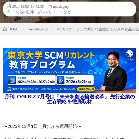
2025.12.02 19:42:38
nocategory
その他の記事
,
プレスリリースなど
nocategory
ANAとナッシュの新たな協働により冷凍食品の
HOME
月刊LOGI-BIZ 7月号は「未来を創る輸送改革」 先行企業の
生存戦略を徹底取材
〜2025年12月1日（月）から運用開始〜