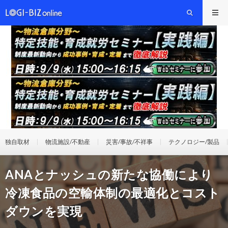
独自取材
物流施設/不動産
災害/事故/不祥事
テクノロジー/製品
ANAとナッシュの新たな協働により
冷凍食品の空輸体制の最適化とコスト
ダウンを実現