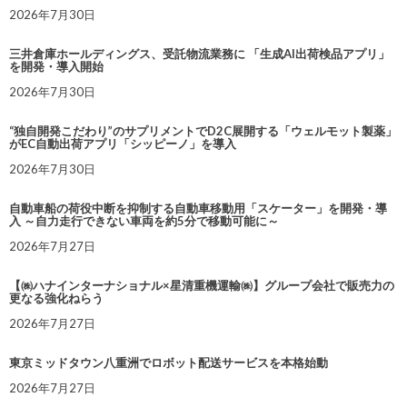
2026年7月30日
三井倉庫ホールディングス、受託物流業務に 「生成AI出荷検品アプリ」
を開発・導入開始
2026年7月30日
“独自開発こだわり”のサプリメントでD2C展開する「ウェルモット製薬」
がEC自動出荷アプリ「シッピーノ」を導入
2026年7月30日
自動車船の荷役中断を抑制する自動車移動用「スケーター」を開発・導
入 ～自力走行できない車両を約5分で移動可能に～
2026年7月27日
【㈱ハナインターナショナル×星清重機運輸㈱】グループ会社で販売力の
更なる強化ねらう
2026年7月27日
東京ミッドタウン八重洲でロボット配送サービスを本格始動
2026年7月27日