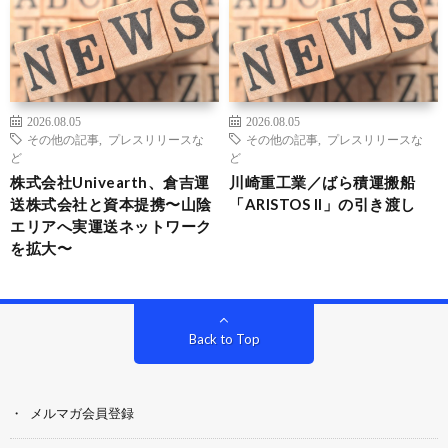
2026.08.05
2026.08.05
その他の記事
,
プレスリリースな
その他の記事
,
プレスリリースな
ど
ど
株式会社Univearth、倉吉運
川崎重工業／ばら積運搬船
送株式会社と資本提携〜山陰
「ARISTOS II」の引き渡し
エリアへ実運送ネットワーク
を拡大〜
Back to Top
メルマガ会員登録