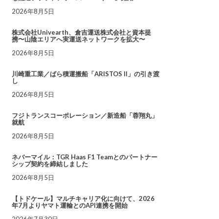
2026年8月5日
株式会社Univearth、倉吉運送株式会社と資本提
携〜山陰エリアへ実運送ネットワークを拡大〜
2026年8月5日
川崎重工業／ばら積運搬船「ARISTOS II」の引き渡
し
2026年8月5日
フジトランスコーポレーション／新造船「蓉翔丸」
就航
2026年8月5日
ネバーマイル：TGR Haas F1 Teamとのパートナー
シップ契約を締結しました
2026年8月5日
【トドケール】マルチキャリア化に向けて、2026
年7月よりヤマト運輸とのAPI連携を開始
2026年7月30日