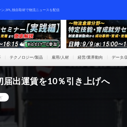
ーン,3PL,独自取材で物流ニュースを配信
事
テクノロジー/製品
雇用/人材
経営/業界動向
データ/
切届出運賃を10％引き上げへ
ど