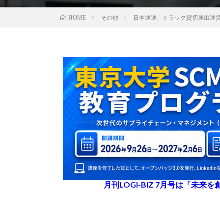
その他
日本通運、トラック貸切届出運賃
HOME
月刊LOGI-BIZ 7月号は「未