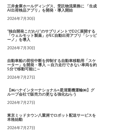
三井倉庫ホールディングス、受託物流業務に 「生成
AI出荷検品アプリ」を開発・導入開始
2026年7月30日
“独自開発こだわり”のサプリメントでD2C展開する
「ウェルモット製薬」がEC自動出荷アプリ「シッピ
ーノ」を導入
2026年7月30日
自動車船の荷役中断を抑制する自動車移動用「スケ
ーター」を開発・導入 ～自力走行できない車両を約
5分で移動可能に～
2026年7月27日
【㈱ハナインターナショナル×星清重機運輸㈱】グ
ループ会社で販売力の更なる強化ねらう
2026年7月27日
東京ミッドタウン八重洲でロボット配送サービスを
本格始動
2026年7月27日