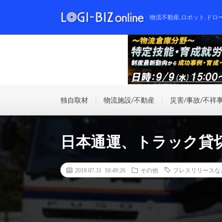
物流不動産,ロボット,ドロ
独自取材
物流施設/不動産
災害/事故/不祥
日本通運、トラック貸
2019.07.31 10:49:26
その他
プレスリリースな