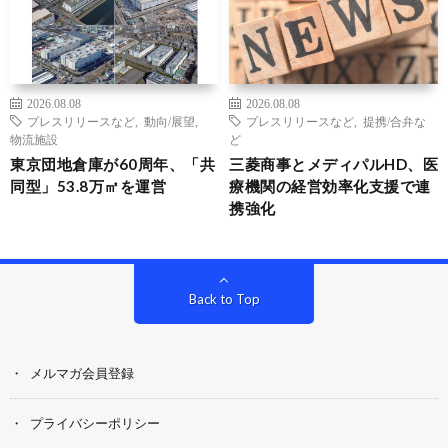
2026.08.08
2026.08.08
プレスリリースなど
,
動向/展望
,
プレスリリースなど
,
提携/合弁な
物流施設
ど
東京団地倉庫が60周年、「共
三菱商事とメディパルHD、医
同型」53.8万㎡を運営
療機関の経営効率化支援で連
携強化
Back to Top
メルマガ会員登録
プライバシーポリシー