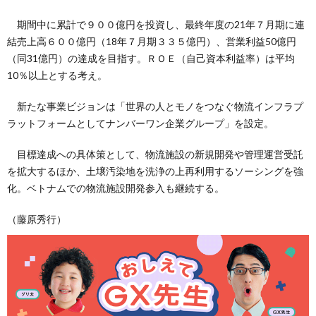
期間中に累計で９００億円を投資し、最終年度の21年７月期に連
結売上高６００億円（18年７月期３３５億円）、営業利益50億円
（同31億円）の達成を目指す。ＲＯＥ（自己資本利益率）は平均
10％以上とする考え。
新たな事業ビジョンは「世界の人とモノをつなぐ物流インフラプ
ラットフォームとしてナンバーワン企業グループ」を設定。
目標達成への具体策として、物流施設の新規開発や管理運営受託
を拡大するほか、土壌汚染地を洗浄の上再利用するソーシングを強
化。ベトナムでの物流施設開発参入も継続する。
（藤原秀行）