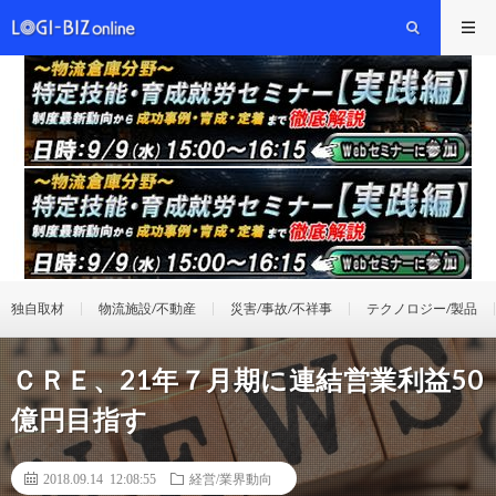
独自取材
物流施設/不動産
災害/事故/不祥事
テクノロジー/製品
ＣＲＥ、21年７月期に連結営業利益50
億円目指す
2018.09.14 12:08:55
経営/業界動向