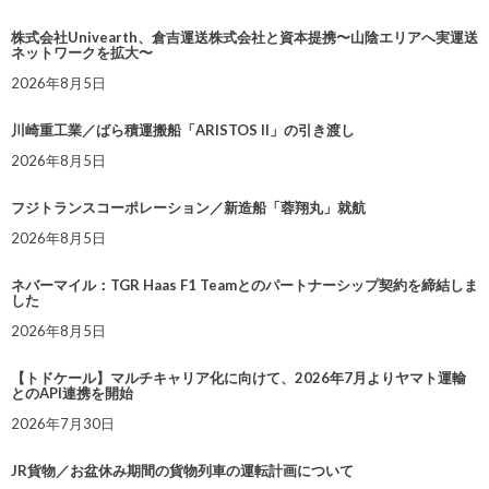
株式会社Univearth、倉吉運送株式会社と資本提携〜山陰エリアへ実運送
ネットワークを拡大〜
2026年8月5日
川崎重工業／ばら積運搬船「ARISTOS II」の引き渡し
2026年8月5日
フジトランスコーポレーション／新造船「蓉翔丸」就航
2026年8月5日
ネバーマイル：TGR Haas F1 Teamとのパートナーシップ契約を締結しま
した
2026年8月5日
【トドケール】マルチキャリア化に向けて、2026年7月よりヤマト運輸
とのAPI連携を開始
2026年7月30日
JR貨物／お盆休み期間の貨物列車の運転計画について