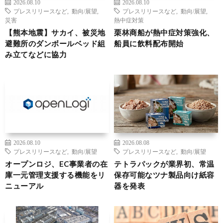
2026.08.10
2026.08.10
プレスリリースなど
,
動向/展望
,
プレスリリースなど
,
動向/展望
,
災害
熱中症対策
【熊本地震】サカイ、被災地
栗林商船が熱中症対策強化、
避難所のダンボールベッド組
船員に飲料配布開始
み立てなどに協力
2026.08.10
2026.08.08
プレスリリースなど
,
動向/展望
プレスリリースなど
,
動向/展望
オープンロジ、EC事業者の在
テトラパックが業界初、常温
庫一元管理支援する機能をリ
保存可能なツナ製品向け紙容
ニューアル
器を発表