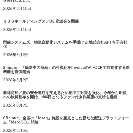
を発行しました
2026年8月10日
ＳＢＳホールディングス／DEI座談会を開催
2026年8月10日
両備システムズ、物流自動化システムを手掛ける 株式会社APTを子会社
化
2026年8月9日
Shippio、「輸送中の商品」の可視化をInvoiceのAI-OCRで自動化する新
機能を提供開始
2026年8月9日
栗林商船／夏の安全運航を支えるため熱中症対策を強化。今年から船員
への飲料配布を開始、4年目となるファン付き作業服の支給も継続
2026年8月9日
CBcloud、全国の「Marq」施設を起点とした新たな配送プラットフォー
ム「MarqGO」開始
2026年8月5日