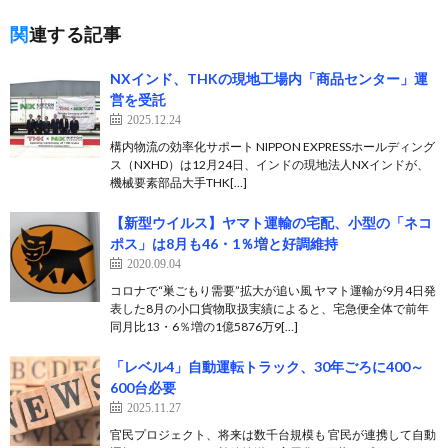
関連する記事
NXインド、THKの現地工場内「商品センター」運
営を受託
2025.12.24
構内物流の効率化サポート NIPPON EXPRESSホールディング
ス（NXHD）は12月24日、インドの現地法人NXインドが、
機械要素部品大手THK[…]
【新型ウイルス】ヤマト運輸の宅配、小型の「ネコ
ポス」は8月も46・1％増と好調維持
2020.09.04
コロナで“巣ごもり需要”拡大が追い風 ヤマト運輸が9月4日発
表した8月の小口貨物取扱実績によると、宅急便全体で前年
同月比13・6％増の1億5876万9[…]
「レベル4」自動運転トラック、30年ごろに400～
600台必要
2025.11.27
官民プロジェクト、将来は数千台規模も 官民が連携して自動