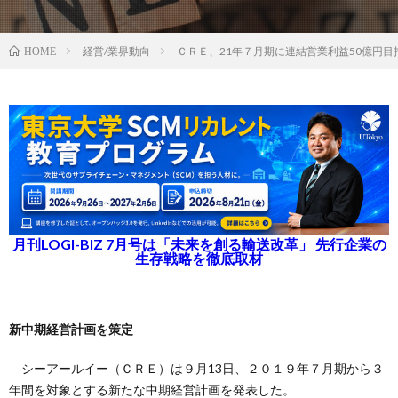
経営/業界動向
ＣＲＥ、21年７月期に連結営業利益50億円目
HOME
月刊LOGI-BIZ 7月号は「未来を創る輸送改革」 先行企業の
生存戦略を徹底取材
新中期経営計画を策定
シーアールイー（ＣＲＥ）は９月13日、２０１９年７月期から３
年間を対象とする新たな中期経営計画を発表した。