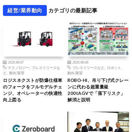
経営/業界動向
カテゴリの最新記事
2026.08.07
2026.08.06
テクノロジー
,
プレスリリースな
プレスリリースなど
,
ロボット
,
ど
,
動向/展望
動向/展望
ロジスネクストが防爆仕様車
ROBO-HI、吊り下げ式クレー
のフォークをフルモデルチェ
ンに代わる超重量級
ンジ、オペレーターの快適性
200tAGVで「落下リスク」
向上図る
解消と説明