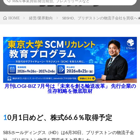
M&A/事業買収/経営統合
,
プレスリリースなど
経営/業界動向
SBSHD、ブリヂストンの物流子会社を買収へ
HOME
月刊LOGI-BIZ 7月号は「未来を創る輸送改革」 先行企業の
生存戦略を徹底取材
10月1日めど、株式66.6％取得予定
SBSホールディングス（HD）は6月30日、ブリヂストンの物流子会
社、ブリヂストン物流を買収すると発表した。