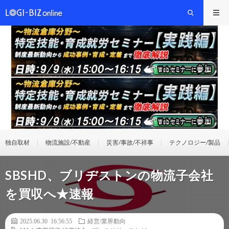
独自取材
物流施設/不動産
災害/事故/不祥事
テクノロジー/製品
SBSHD、ブリヂストンの物流子会社
を買収へ★速報
2025.06.30 16:56:55
経営/業界動向