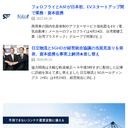
フォロフライとASFが日本初、EVスタートアップ間
で業務・資本提携
2025.04.24
商用車の国内生産体制やアフターサービス強化図る EV（電
気自動車）メーカーのフォロフライは4月24日、台湾塑膠工
業（台湾プラスチック）グループで同業の[…]
日立物流とSGHDが経営統合協議の当面見送りを発
表、資本提携も事実上解消★差し替え
2020.09.24
協力関係は大幅な軌道修正へ ※午後5時すぎに配信した記事
に詳細を加えて差し替えました 日立物流とSGホールディン
グス（HD）は9月24日、経営統合に向[…]