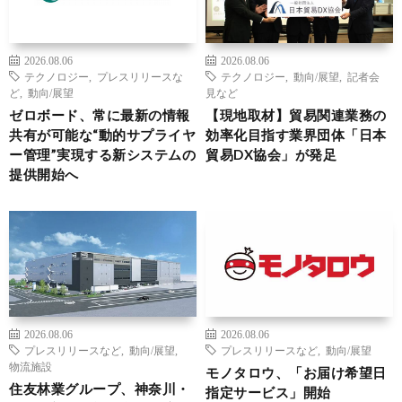
2026.08.06
2026.08.06
テクノロジー
,
プレスリリースな
テクノロジー
,
動向/展望
,
記者会
ど
,
動向/展望
見など
ゼロボード、常に最新の情報
【現地取材】貿易関連業務の
共有が可能な“動的サプライヤ
効率化目指す業界団体「日本
ー管理”実現する新システムの
貿易DX協会」が発足
提供開始へ
2026.08.06
2026.08.06
プレスリリースなど
,
動向/展望
,
プレスリリースなど
,
動向/展望
物流施設
モノタロウ、「お届け希望日
住友林業グループ、神奈川・
指定サービス」開始