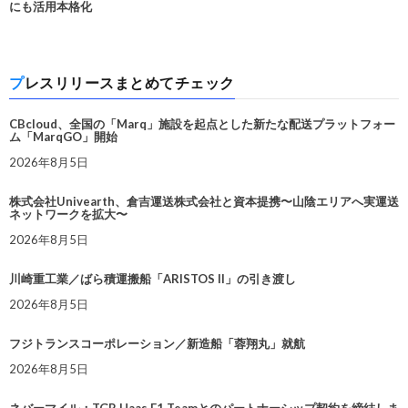
にも活用本格化
プレスリリースまとめてチェック
CBcloud、全国の「Marq」施設を起点とした新たな配送プラットフォー
ム「MarqGO」開始
2026年8月5日
株式会社Univearth、倉吉運送株式会社と資本提携〜山陰エリアへ実運送
ネットワークを拡大〜
2026年8月5日
川崎重工業／ばら積運搬船「ARISTOS II」の引き渡し
2026年8月5日
フジトランスコーポレーション／新造船「蓉翔丸」就航
2026年8月5日