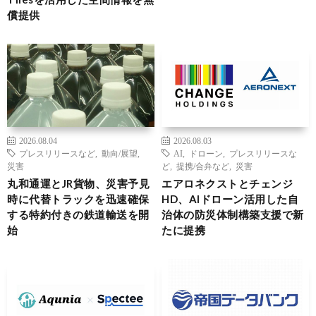
償提供
2026.08.04
2026.08.03
プレスリリースなど
,
動向/展望
,
AI
,
ドローン
,
プレスリリースな
災害
ど
,
提携/合弁など
,
災害
丸和通運とJR貨物、災害予見
エアロネクストとチェンジ
時に代替トラックを迅速確保
HD、AIドローン活用した自
する特約付きの鉄道輸送を開
治体の防災体制構築支援で新
始
たに提携