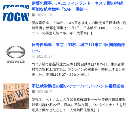
伊藤忠商事、JALにフィンランド・ネステ製の持続
可能な航空燃料「SAF」供給へ
2022.11.08
脱炭素促進、「30年に10％置き換え」の国交省目標達成に貢
献目指す 伊藤忠商事は11月7日、日本航空（JAL）にフィン
ランドの再生可能エネルギー大手ネ[…]
日野自動車、東京・羽村工場で1月末に4日間稼働停
止へ
2022.01.27
コロナ禍で部品調達に支障 日野自動車は1月26日、東京都羽
村市の羽村工場で第1、第2ラインの稼働を一時休止すると発
表した。 期間は1月27～29日と同[…]
不法就労助長の疑いでウーバージャパンを書類送検
2021.06.22
警視庁、ベトナム人の在留資格確認不十分か 警視庁組織犯罪
対策1課は6月22日、日本に不法在留しているベトナム人を配
達員で働かせたとして、入管難民法違反[…]