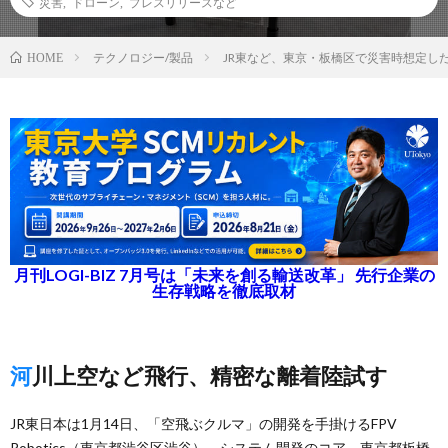
災害
,
ドローン
,
プレスリリースなど
テクノロジー/製品
JR東など、東京・板橋区で災害時想定し
HOME
月刊LOGI-BIZ 7月号は「未来を創る輸送改革」 先行企業の
生存戦略を徹底取材
河川上空など飛行、精密な離着陸試す
JR東日本は1月14日、「空飛ぶクルマ」の開発を手掛けるFPV
Robotics（東京都渋谷区渋谷）、システム開発のコア、東京都板橋