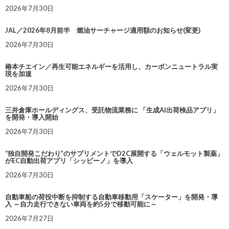
2026年7月30日
JAL／2026年8月前半 燃油サーチャージ適用額のお知らせ(変更)
2026年7月30日
椿本チエイン／再生可能エネルギーを活用し、カーボンニュートラル実
現を加速
2026年7月30日
三井倉庫ホールディングス、受託物流業務に 「生成AI出荷検品アプリ」
を開発・導入開始
2026年7月30日
“独自開発こだわり”のサプリメントでD2C展開する「ウェルモット製薬」
がEC自動出荷アプリ「シッピーノ」を導入
2026年7月30日
自動車船の荷役中断を抑制する自動車移動用「スケーター」を開発・導
入 ～自力走行できない車両を約5分で移動可能に～
2026年7月27日