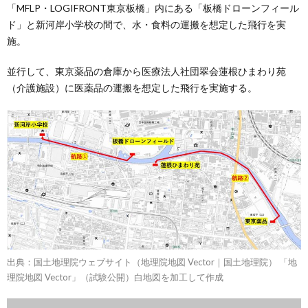
「MFLP・LOGIFRONT東京板橋」内にある「板橋ドローンフィール
ド」と新河岸小学校の間で、水・食料の運搬を想定した飛行を実
施。
並行して、東京薬品の倉庫から医療法人社団翠会蓮根ひまわり苑
（介護施設）に医薬品の運搬を想定した飛行を実施する。
出典：国土地理院ウェブサイト（地理院地図 Vector｜国土地理院） 「地
理院地図 Vector」（試験公開）白地図を加工して作成