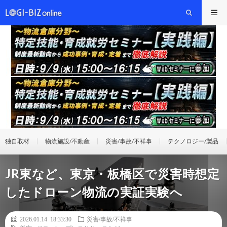
独自取材
物流施設/不動産
災害/事故/不祥事
テクノロジー/製品
JR東など、東京・板橋区で災害時想定
したドローン物流の実証実験へ
2026.01.14 18:33:30
災害/事故/不祥事