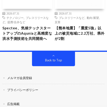
2026.07.31
2026.07.31
テクノロジー
,
プレスリリースな
プレスリリースなど
,
動向/展望
,
ど
,
提携/合弁など
災害
Spectee、気候テックスター
【熊本地震】「震度5強」以
トアップのAquniaと高精度な
上の被災地域に2.2万社、県外
洪水予測技術を共同開発へ
が2割
Back to Top
メルマガ会員登録
プライバシーポリシー
広告掲載