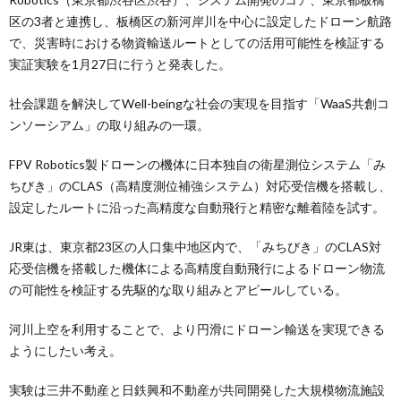
区の3者と連携し、板橋区の新河岸川を中心に設定したドローン航路
で、災害時における物資輸送ルートとしての活用可能性を検証する
実証実験を1月27日に行うと発表した。
社会課題を解決してWell-beingな社会の実現を目指す「WaaS共創コ
ンソーシアム」の取り組みの一環。
FPV Robotics製ドローンの機体に日本独自の衛星測位システム「み
ちびき」のCLAS（高精度測位補強システム）対応受信機を搭載し、
設定したルートに沿った高精度な自動飛行と精密な離着陸を試す。
JR東は、東京都23区の人口集中地区内で、「みちびき」のCLAS対
応受信機を搭載した機体による高精度自動飛行によるドローン物流
の可能性を検証する先駆的な取り組みとアピールしている。
河川上空を利用することで、より円滑にドローン輸送を実現できる
ようにしたい考え。
実験は三井不動産と日鉄興和不動産が共同開発した大規模物流施設