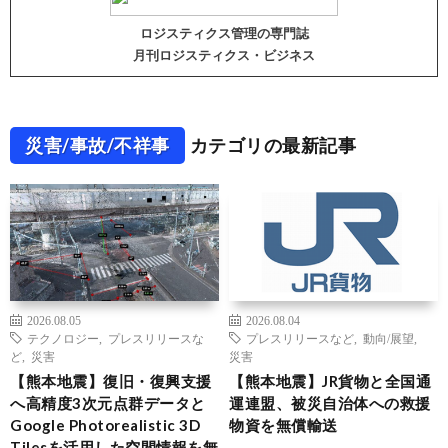
ロジスティクス管理の専門誌
月刊ロジスティクス・ビジネス
災害/事故/不祥事
カテゴリの最新記事
2026.08.05
2026.08.04
テクノロジー
,
プレスリリースな
プレスリリースなど
,
動向/展望
,
ど
,
災害
災害
【熊本地震】復旧・復興支援
【熊本地震】JR貨物と全国通
へ高精度3次元点群データと
運連盟、被災自治体への救援
Google Photorealistic 3D
物資を無償輸送
Tilesを活用した空間情報を無