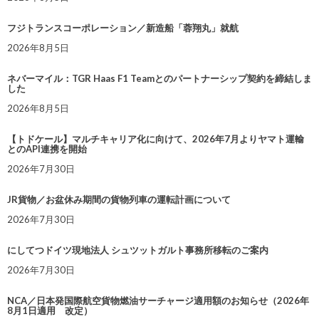
フジトランスコーポレーション／新造船「蓉翔丸」就航
2026年8月5日
ネバーマイル：TGR Haas F1 Teamとのパートナーシップ契約を締結しま
した
2026年8月5日
【トドケール】マルチキャリア化に向けて、2026年7月よりヤマト運輸
とのAPI連携を開始
2026年7月30日
JR貨物／お盆休み期間の貨物列車の運転計画について
2026年7月30日
にしてつドイツ現地法人 シュツットガルト事務所移転のご案内
2026年7月30日
NCA／日本発国際航空貨物燃油サーチャージ適用額のお知らせ（2026年
8月1日適用 改定）