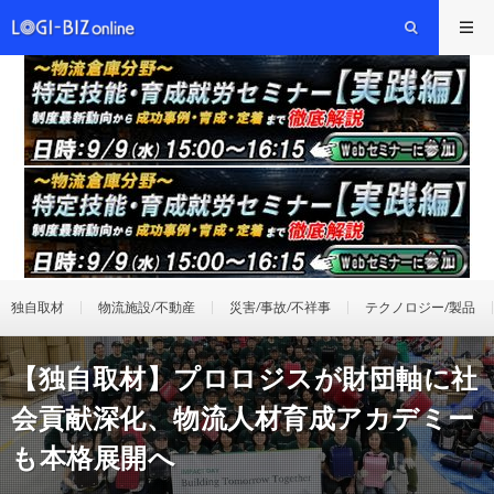
独自取材
物流施設/不動産
災害/事故/不祥事
テクノロジー/製品
【独自取材】プロロジスが財団軸に社
会貢献深化、物流人材育成アカデミー
も本格展開へ