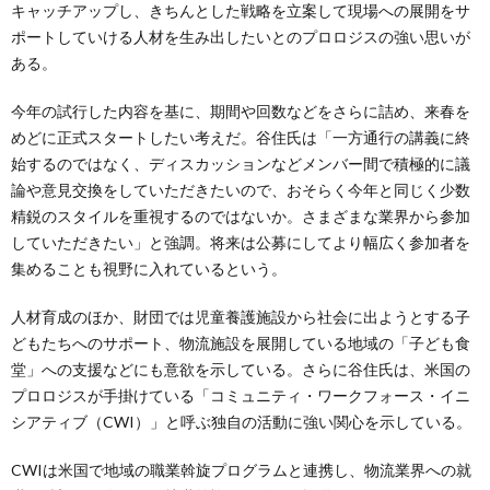
キャッチアップし、きちんとした戦略を立案して現場への展開をサ
ポートしていける人材を生み出したいとのプロロジスの強い思いが
ある。
今年の試行した内容を基に、期間や回数などをさらに詰め、来春を
めどに正式スタートしたい考えだ。谷住氏は「一方通行の講義に終
始するのではなく、ディスカッションなどメンバー間で積極的に議
論や意見交換をしていただきたいので、おそらく今年と同じく少数
精鋭のスタイルを重視するのではないか。さまざまな業界から参加
していただきたい」と強調。将来は公募にしてより幅広く参加者を
集めることも視野に入れているという。
人材育成のほか、財団では児童養護施設から社会に出ようとする子
どもたちへのサポート、物流施設を展開している地域の「子ども食
堂」への支援などにも意欲を示している。さらに谷住氏は、米国の
プロロジスが手掛けている「コミュニティ・ワークフォース・イニ
シアティブ（CWI）」と呼ぶ独自の活動に強い関心を示している。
CWIは米国で地域の職業斡旋プログラムと連携し、物流業界への就