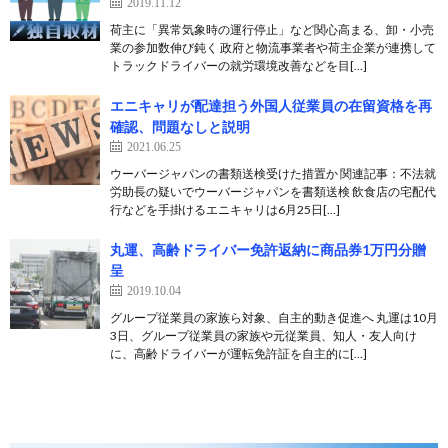
2019.11.12
荷主に「異常気象時の運行停止」など関心高まる、卸・小売
業の参加数伸び鈍く 政府と物流事業者や荷主企業が連携して
トラックドライバーの就労環境改善などを目[…]
エニキャリが配達担う外国人従業員の在留資格を再
確認、問題なしと説明
2021.06.25
ウーバージャパンの書類送検受けた措置か 関連記事：不法就
労助長の疑いでウーバージャパンを書類送検 飲食店の宅配代
行などを手掛けるエニキャリは6月25日[…]
丸運、高齢ドライバー免許返納に商品券1万円分贈
呈
2019.10.04
グループ従業員の家族ら対象、自主的動き促進へ 丸運は10月
3日、グループ従業員の家族や元従業員、知人・友人向け
に、高齢ドライバーが運転免許証を自主的に[…]