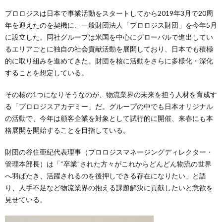
プロロジスは日本で事業活動をスタートしてから2019年3月で20周
年を迎えたのを契機に、一般財団法人「プロロジス財団」を今年5月
に設立した。同社グループは米国を中心にグローバルで進出してい
るエリアごとに独自の社会貢献活動を展開しており、日本でも積極
的に取り組みを進めてきた。財団を核に活動をさらに多様化・深化
することを想定している。
その核の1つになりそうなのが、物流業界の未来を担う人材を育成す
る「プロロジスアカデミー」だ。グループの中でも日本オリジナル
の活動で、今年は顧客企業を対象として試行的に開催、来春にも本
格展開を開始することを目指している。
財団の谷住亜紀代表理事（プロロジスマネージングディレクター・
管理本部長）は「“卒業”された方々がこれからどんどん物流の世界
へ羽ばたき、活躍されるのを後押しできる存在になりたい」と語
り、人手不足など物流業界の抱える課題解決に貢献したいと意欲を
見せている。