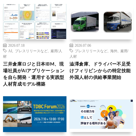
2026.07.18
2026.07.06
AI
,
プレスリリースなど
,
雇用/人
プレスリリースなど
,
海外
,
雇用/
材
人材
三井倉庫ロジと日本IBM、現
澁澤倉庫、ドライバー不足受
場社員がAIアプリケーション
けフィリピンからの特定技能
を自ら開発・運用する実践型
外国人材の供給事業開始
人材育成モデル構築