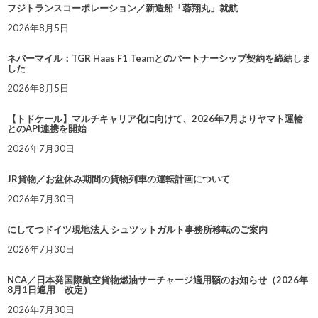
フジトランスコーポレーション／新造船「蓉翔丸」就航
2026年8月5日
ネバーマイル：TGR Haas F1 Teamとのパートナーシップ契約を締結しま
した
2026年8月5日
【トドケール】マルチキャリア化に向けて、2026年7月よりヤマト運輸
とのAPI連携を開始
2026年7月30日
JR貨物／お盆休み期間の貨物列車の運転計画について
2026年7月30日
にしてつドイツ現地法人 シュツットガルト事務所移転のご案内
2026年7月30日
NCA／日本発国際航空貨物燃油サーチャージ適用額のお知らせ（2026年
8月1日適用 改定）
2026年7月30日