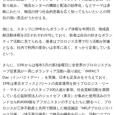
取り組み」「物流センターの機能と配送の効率化」などテーマは多
岐にわたり、物流の持つ社会的意義を広く知ってもらいたいとの同
社の強い意志がうかがえる。
他にも、スタッフに09年からボランティア休暇を年間1日、地域貢
献活動休暇を2日それぞれ付与しており、前者は自分の好きなボラン
ティア活動に充てられる。後者はプロロジス主導で行う活動が対象
となる。社内で利用の度合いは非常に高く、すっかり定着している
という。
さらに、13年からは毎年5月の第3金曜日に全世界のプロロジスグル
ープ従業員が一斉にボランティア活動へ取り組む「IMPACT
Day（インパクトデー）」を実施。日本も足並みをそろえており、
19年は東京オフィスとJリートの資産運用を担うプロロジス・リー
ト・マネジメントのスタッフ100人超が参加。社会貢献活動を展開
している公益財団法人のジョイセフ（東京）が集めた使用済みのラ
ンドセル約4000個をアフガニスタンの子どもたちに贈るべく、プロ
ロジスが三井不動産と共同で開発した物流施設「MFLPプロロジスパ
ーク川越」（埼玉県川越市）で検品や梱包を行った。活動にはプロ