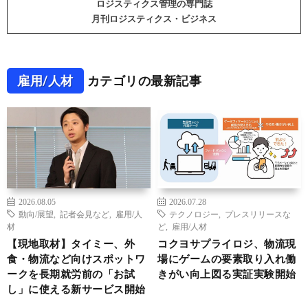
ロジスティクス管理の専門誌
月刊ロジスティクス・ビジネス
雇用/人材
カテゴリの最新記事
2026.08.05
2026.07.28
動向/展望
,
記者会見など
,
雇用/人
テクノロジー
,
プレスリリースな
材
ど
,
雇用/人材
【現地取材】タイミー、外
コクヨサプライロジ、物流現
食・物流など向けスポットワ
場にゲームの要素取り入れ働
ークを長期就労前の「お試
きがい向上図る実証実験開始
し」に使える新サービス開始