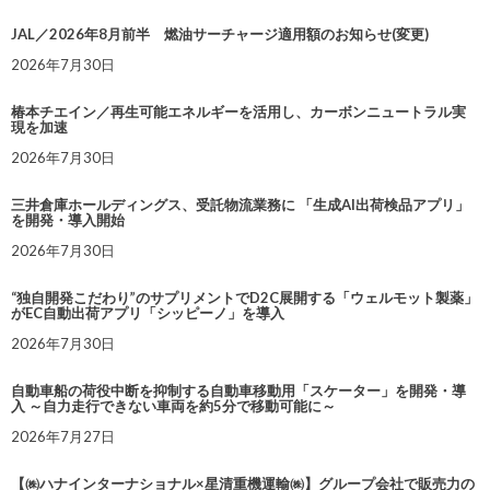
JAL／2026年8月前半 燃油サーチャージ適用額のお知らせ(変更)
2026年7月30日
椿本チエイン／再生可能エネルギーを活用し、カーボンニュートラル実
現を加速
2026年7月30日
三井倉庫ホールディングス、受託物流業務に 「生成AI出荷検品アプリ」
を開発・導入開始
2026年7月30日
“独自開発こだわり”のサプリメントでD2C展開する「ウェルモット製薬」
がEC自動出荷アプリ「シッピーノ」を導入
2026年7月30日
自動車船の荷役中断を抑制する自動車移動用「スケーター」を開発・導
入 ～自力走行できない車両を約5分で移動可能に～
2026年7月27日
【㈱ハナインターナショナル×星清重機運輸㈱】グループ会社で販売力の