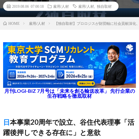
2019.08.06 07:00:18
雇用/人材
雇用/人材
,
独自取材
雇用/人材
【独自取材】プロロジスが財団軸に社会貢献深化
HOME
月刊LOGI-BIZ 7月号は「未来を創る輸送改革」 先行企業の
生存戦略を徹底取材
日本事業20周年で設立、谷住代表理事「活
躍後押しできる存在に」と意欲