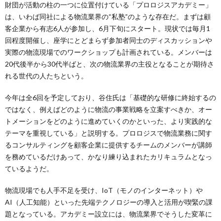
財団が活動の柱の一つに位置付けている「プロロジスアカデミー」
は、いわば同社による物流業界の“私塾”のような存在だ。まずは顧
客企業から有志6人が参加し、6月下旬にスタート。現状では毎月1
回程度開催し、座学にとどまらず参加者同士のディスカッションや
実際の物流現場でのワークショップも計画されている。メンバーは
20代後半から30代半ばと、次の物流業界の主役となることが期待さ
れる世代の人たちという。
今年は全6回を予定しており、谷住氏は「基礎的な研修に終始するの
ではなく、例えばどのように物流の事業戦略を立案すべきか、オー
トメーションをどのように進めていくのかといった、より実践的な
テーマを重視している」と説明する。プロロジスで物流業務に関す
るコンサルティングを顧客企業に提供するチームのメンバーが講師
を務めているだけあって、かなり練り込まれたカリキュラムとなっ
ているようだ。
物流現場でも人手不足を受け、IoT（モノのインターネット）や
AI（人工知能）といった先端テクノロジーの導入と活用が喫緊の課
題となっている。アカデミー設立には、物流業界でそうした変革に