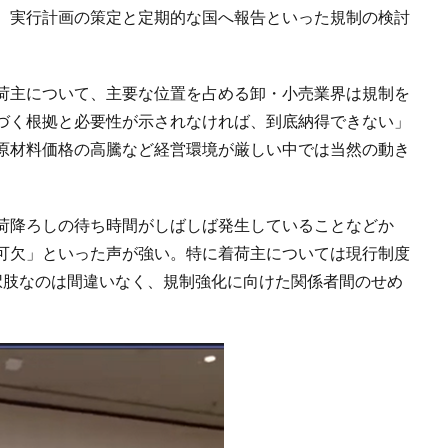
、実行計画の策定と定期的な国へ報告といった規制の検討
荷主について、主要な位置を占める卸・小売業界は規制を
づく根拠と必要性が示されなければ、到底納得できない」
原材料価格の高騰など経営環境が厳しい中では当然の動き
荷降ろしの待ち時間がしばしば発生していることなどか
可欠」といった声が強い。特に着荷主については現行制度
択肢なのは間違いなく、規制強化に向けた関係者間のせめ