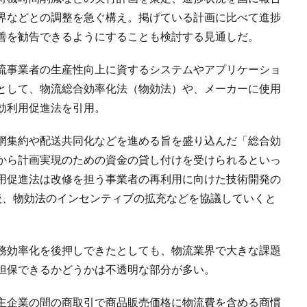
界などとの調整を急ぐ構え。掲げている計画に比べて進捗
善を勧告できるようにすることも検討する見通しだ。
流事業者の生産性向上に資するシステムやアプリケーショ
として、物流総合効率化法（物効法）や、メーカーに使用
効利用促進法を引用。
網集約や配送共同化などを進める旨を盛り込んだ「総合効
から計画実現のための資金の貸し付けを受けられるといっ
用促進法は改修を担う事業者の再利用に向けた技術開発の
後、物効法のインセンティブの拡充などを協議していくと
務効率化を後押しできたとしても、物流業界で大きな課題
担保できるかどうかは不透明な部分が多い。
主企業の間の商取引で商品販売価格に物流費を含める商慣