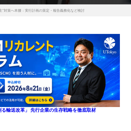
主”対策へ本腰：実行計画の策定・報告義務化など検討
来を創る輸送改革」 先行企業の生存戦略を徹底取材