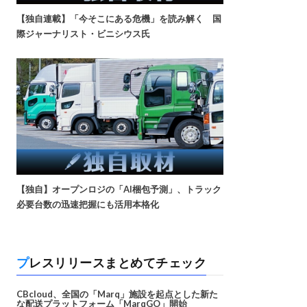
【独自連載】「今そこにある危機」を読み解く 国
際ジャーナリスト・ビニシウス氏
【独自】オープンロジの「AI梱包予測」、トラック
必要台数の迅速把握にも活用本格化
プレスリリースまとめてチェック
CBcloud、全国の「Marq」施設を起点とした新た
な配送プラットフォーム「MarqGO」開始