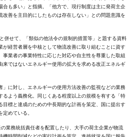
場合も多い」と指摘。「他方で、現行制度は主に発荷主企
流改善を主目的にしたものは存在しない」との問題意識を
案と併せて、「類似の他法令の規制的措置等」と題する資料
業が経営者層を中核として物流改善に取り組むことに資す
、事業者の事業特性に応じた対応や自主性を尊重した取組
由来ではないエネルギー使用の拡大を求める改正エネルギ
者」に対し、エネルギーの使用方法改善の監視などの業務
するよう義務化。同じくある程度以上の規模を有する「特
る目標と達成のための中長期的な計画を策定、国に提出す
を定めている。
任の業務統括責任者を配置したり、大手の荷主企業が物流
待機時間削減などの実行計画を策定、進捗状況を国に報告