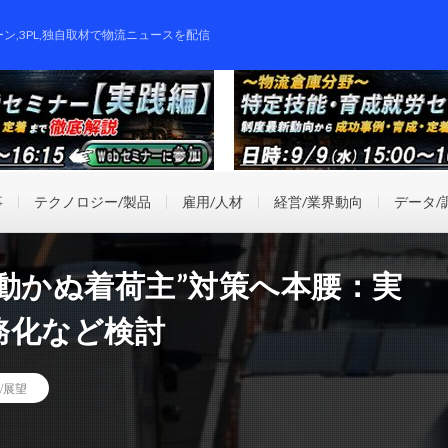
ーン,3PL,独自取材で物流ニュースを配信
事
テクノロジー/製品
雇用/人材
経営/業界動向
データ/
動かぬ着荷主”対策へ本腰：実
務化など検討
/展望