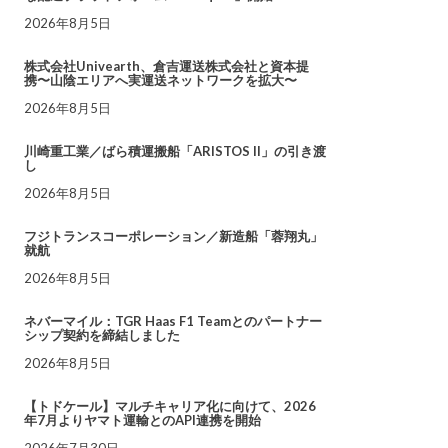
2026年8月5日
株式会社Univearth、倉吉運送株式会社と資本提
携〜山陰エリアへ実運送ネットワークを拡大〜
2026年8月5日
川崎重工業／ばら積運搬船「ARISTOS II」の引き渡
し
2026年8月5日
フジトランスコーポレーション／新造船「蓉翔丸」
就航
2026年8月5日
ネバーマイル：TGR Haas F1 Teamとのパートナー
シップ契約を締結しました
2026年8月5日
【トドケール】マルチキャリア化に向けて、2026
年7月よりヤマト運輸とのAPI連携を開始
2026年7月30日