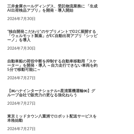
三井倉庫ホールディングス、受託物流業務に 「生成
AI出荷検品アプリ」を開発・導入開始
2026年7月30日
“独自開発こだわり”のサプリメントでD2C展開する
「ウェルモット製薬」がEC自動出荷アプリ「シッピ
ーノ」を導入
2026年7月30日
自動車船の荷役中断を抑制する自動車移動用「スケ
ーター」を開発・導入 ～自力走行できない車両を約
5分で移動可能に～
2026年7月27日
【㈱ハナインターナショナル×星清重機運輸㈱】グ
ループ会社で販売力の更なる強化ねらう
2026年7月27日
東京ミッドタウン八重洲でロボット配送サービスを
本格始動
2026年7月27日