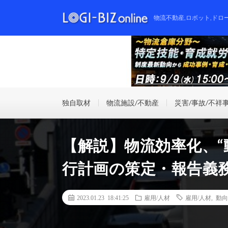
物流不動産,ロボット,ドロ
独自取材
物流施設/不動産
災害/事故/不祥
【解説】物流効率化、“
行計画の策定・報告義
2023.01.23 18:41:25
雇用/人材
雇用/人材
,
動向