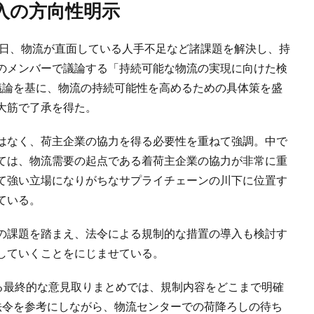
入の方向性明示
7日、物流が直面している人手不足など諸課題を解決し、持
のメンバーで議論する「持続可能な物流の実現に向けた検
議論を基に、物流の持続可能性を高めるための具体策を盛
大筋で了承を得た。
はなく、荷主企業の協力を得る必要性を重ねて強調。中で
ては、物流需要の起点である着荷主企業の協力が非常に重
て強い立場になりがちなサプライチェーンの川下に位置す
ている。
の課題を踏まえ、法令による規制的な措置の導入も検討す
していくことをにじませている。
いる最終的な意見取りまとめでは、規制内容をどこまで明確
法令を参考にしながら、物流センターでの荷降ろしの待ち