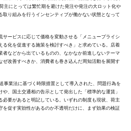
着荷主にとっては繁忙期を避けた発注や発注の大ロット化や
る取り組みを行うインセンティブが働かない状態となって
流サービスに応じて価格を変動させる「メニュープライシ
える化を促進する施策を検討すべき」と求めている。店着
業者などから出ているものの、なかなか前進しないテーマ
なぜ改善すべきか、消費者も巻き込んだ周知活動を展開す
運送事業法に基づく時限措置として導入された、問題行為を
けや、国土交通相の告示として発出した「標準的な運賃」
る必要があると明記している。いずれの制度も現状、荷主
守を促す実効性があるのか不透明だけに、まず効果の検証