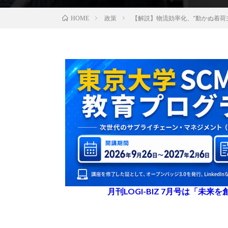
政策
【解説】物流効率化、“動かぬ着荷
HOME
月刊LOGI-BIZ 7月号は「未