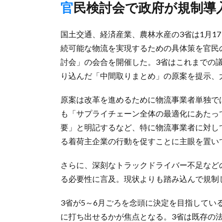
官民検討会で政府が規制導
国土交通、経済産業、農林水産の3省は1月1
続可能な物流を実現するための具体策を官民
討会」の会合を開催した。3省はこれまでの
り込んだ「中間取りまとめ」の原案を提示、
原案は改革を進めるために物流事業者単独で
も「サプライチェーン全体の最適化にあたっ
要」と明記するなど、特に物流事業者に対し
る着荷主企業の行動を促すことに主眼を置い
さらに、深刻なトラックドライバー不足など
る必要性に言及。現状よりも踏み込んで規制
3省が5～6月ごろを念頭に決定を目指して
に打ち出せるかが焦点となる。3省は既存の