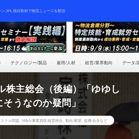
ーン,3PL,独自取材で物流ニュースを配信
事
テクノロジー/製品
雇用/人材
経営/業界動向
データ/
ル株主総会（後編）「ゆゆし
にそうなのか疑問」
.アスクル問題
,
M&A/事業買収/経営統合
,
動向/展望
,
提携/合弁など