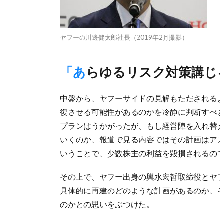
ヤフーの川邊健太郎社長（2019年2月撮影）
「あらゆるリスク対策講
中盤から、ヤフーサイドの見解もただされるよ
復させる可能性があるのかを冷静に判断すべ
プランはうかがったが、もし経営陣を入れ替え
いくのか、報道で見る内容ではその計画はア
いうことで、少数株主の利益を毀損されるの
その上で、ヤフー出身の輿水宏哲取締役とヤ
具体的に再建のどのような計画があるのか、
のかとの思いをぶつけた。