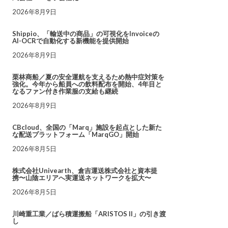
2026年8月9日
Shippio、「輸送中の商品」の可視化をInvoiceの
AI-OCRで自動化する新機能を提供開始
2026年8月9日
栗林商船／夏の安全運航を支えるため熱中症対策を
強化。今年から船員への飲料配布を開始、4年目と
なるファン付き作業服の支給も継続
2026年8月9日
CBcloud、全国の「Marq」施設を起点とした新た
な配送プラットフォーム「MarqGO」開始
2026年8月5日
株式会社Univearth、倉吉運送株式会社と資本提
携〜山陰エリアへ実運送ネットワークを拡大〜
2026年8月5日
川崎重工業／ばら積運搬船「ARISTOS II」の引き渡
し