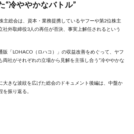
た“冷ややかなバトル”
時株主総会は、資本・業務提携しているヤフーや第2位株主
立社外取締役3人の再任が否決、事実上解任されるという
販「LOHACO（ロハコ）」の収益改善をめぐって、ヤフ
も両社がそれぞれの立場から見解を主張し合う“冷ややかな
に大きな波紋を広げた総会のドキュメント後編は、中盤か
程を振り返る。