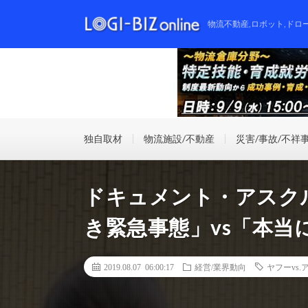
物流不動産,ロボット,ドロ
独自取材
物流施設/不動産
災害/事故/不祥
ドキュメント・アスク
き緊急事態」vs「本当
2019.08.07 06:00:17
経営/業界動向
ヤフーvs