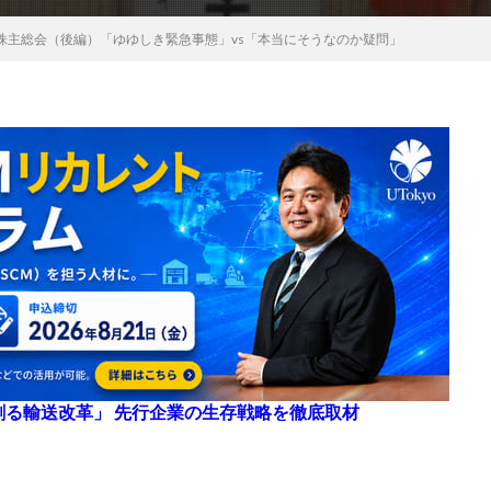
株主総会（後編）「ゆゆしき緊急事態」vs「本当にそうなのか疑問」
来を創る輸送改革」 先行企業の生存戦略を徹底取材