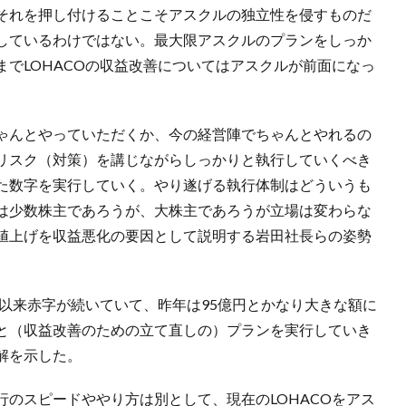
それを押し付けることこそアスクルの独立性を侵すものだ
しているわけではない。最大限アスクルのプランをしっか
でLOHACOの収益改善についてはアスクルが前面になっ
。
ゃんとやっていただくか、今の経営陣でちゃんとやれるの
リスク（対策）を講じながらしっかりと執行していくべき
た数字を実行していく。やり遂げる執行体制はどういうも
は少数株主であろうが、大株主であろうが立場は変わらな
値上げを収益悪化の要因として説明する岩田社長らの姿勢
業以来赤字が続いていて、昨年は95億円とかなり大きな額に
と（収益改善のための立て直しの）プランを実行していき
解を示した。
のスピードややり方は別として、現在のLOHACOをアス