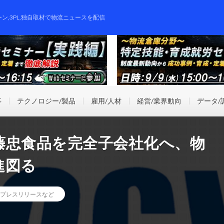
ーン,3PL,独自取材で物流ニュースを配信
事
テクノロジー/製品
雇用/人材
経営/業界動向
データ/
藤忠食品を完全子会社化へ、物
進図る
プレスリリースなど