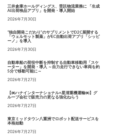
三井倉庫ホールディングス、受託物流業務に 「生成
AI出荷検品アプリ」を開発・導入開始
2026年7月30日
“独自開発こだわり”のサプリメントでD2C展開する
「ウェルモット製薬」がEC自動出荷アプリ「シッピ
ーノ」を導入
2026年7月30日
自動車船の荷役中断を抑制する自動車移動用「スケ
ーター」を開発・導入 ～自力走行できない車両を約
5分で移動可能に～
2026年7月27日
【㈱ハナインターナショナル×星清重機運輸㈱】グ
ループ会社で販売力の更なる強化ねらう
2026年7月27日
東京ミッドタウン八重洲でロボット配送サービスを
本格始動
2026年7月27日