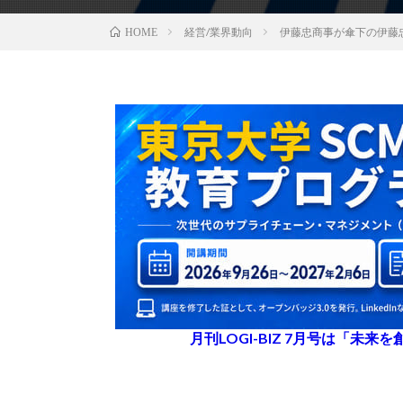
経営/業界動向
伊藤忠商事が傘下の伊藤
HOME
月刊LOGI-BIZ 7月号は「未