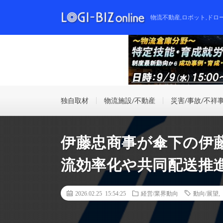
物流不動産,ロボット,ドロ
独自取材
物流施設/不動産
災害/事故/不祥
伊藤忠商事が傘下の伊
流効率化や共同配送推
2026.02.25 15:54:25
経営/業界動向
動向/展望
,