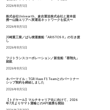
2026年8月5日
株式会社Univearth、倉吉運送株式会社と資本提
携〜山陰エリアへ実運送ネットワークを拡大〜
2026年8月5日
川崎重工業／ばら積運搬船「ARISTOS II」の引き渡
し
2026年8月5日
フジトランスコーポレーション／新造船「蓉翔丸」
就航
2026年8月5日
ネバーマイル：TGR Haas F1 Teamとのパートナー
シップ契約を締結しました
2026年8月5日
【トドケール】マルチキャリア化に向けて、2026
年7月よりヤマト運輸とのAPI連携を開始
2026年7月30日