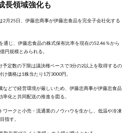
ど成長領域強化も
は2月25日、伊藤忠商事が伊藤忠食品を完全子会社化する
を通じ、伊藤忠食品の株式保有比率を現在の52.46％から
0億円規模とみられる。
付け予定数の下限は議決権ベースで3分の2以上を取得するの
付け価格は1株当たり1万3000円。
騰などで経営環境が厳しいため、伊藤忠商事が伊藤忠食品
効率化と共同配送の推進を図る。
トワークと小売・流通業のノウハウを生かし、低温や冷凍
も目指す。