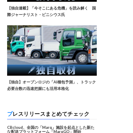
【独自連載】「今そこにある危機」を読み解く 国
際ジャーナリスト・ビニシウス氏
【独自】オープンロジの「AI梱包予測」、トラック
必要台数の迅速把握にも活用本格化
プレスリリースまとめてチェック
CBcloud、全国の「Marq」施設を起点とした新た
な配送プラットフォーム「MarqGO」開始