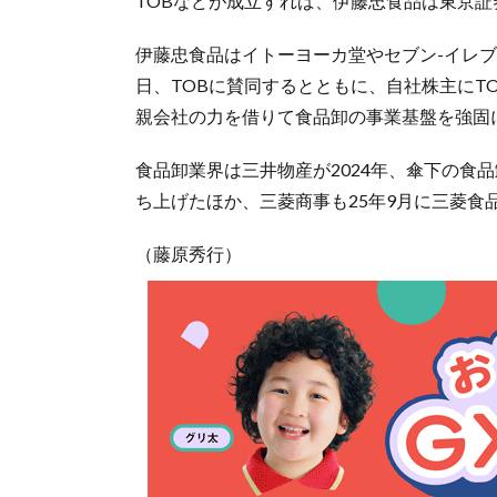
TOBなどが成立すれば、伊藤忠食品は東京
伊藤忠食品はイトーヨーカ堂やセブン-イレブ
日、TOBに賛同するとともに、自社株主にT
親会社の力を借りて食品卸の事業基盤を強固
食品卸業界は三井物産が2024年、傘下の食
ち上げたほか、三菱商事も25年9月に三菱
（藤原秀行）