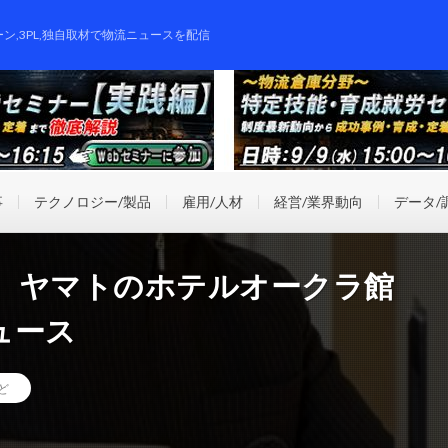
ーン,3PL,独自取材で物流ニュースを配信
事
テクノロジー/製品
雇用/人材
経営/業界動向
データ/
、ヤマトのホテルオークラ館
ュース
ど