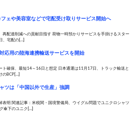
、カフェや美容室などで宅配受け取りサービス開始へ
、再配達削減への貢献目指す 荷物一時預かりサービスを手掛けるスター
日、宅配の[…]
P対応用の陸海連携輸送サービスを開始
ト確保、最短14～16日と想定 日本通運は11月17日、トラック輸送と
BCP[…]
ャツは「中国以外で生産」強調
解表明 関連記事：米税関・国境警備局、ウイグル問題でユニクロシャツ
傘下のユニク[…]