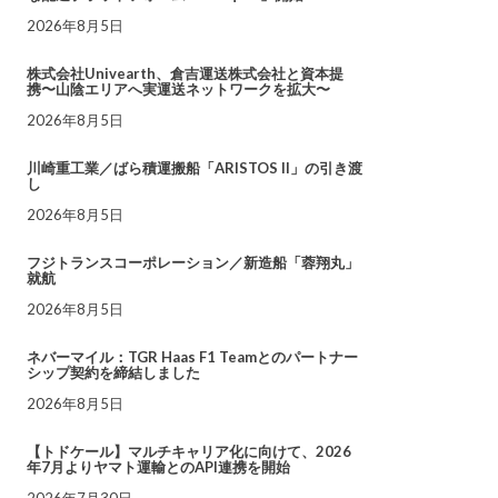
2026年8月5日
株式会社Univearth、倉吉運送株式会社と資本提
携〜山陰エリアへ実運送ネットワークを拡大〜
2026年8月5日
川崎重工業／ばら積運搬船「ARISTOS II」の引き渡
し
2026年8月5日
フジトランスコーポレーション／新造船「蓉翔丸」
就航
2026年8月5日
ネバーマイル：TGR Haas F1 Teamとのパートナー
シップ契約を締結しました
2026年8月5日
【トドケール】マルチキャリア化に向けて、2026
年7月よりヤマト運輸とのAPI連携を開始
2026年7月30日