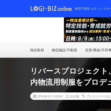
物流不動産,ロボット,ドロ
独自取材
物流施設/不動産
災害/事故/不祥
リバースプロジェクト
内物流用制服をプロデ
2019.08.19 13:30:41
その他
プレスリリースな