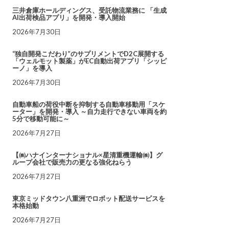
三井倉庫ホールディングス、受託物流業務に 「生成
AI出荷検品アプリ」を開発・導入開始
2026年7月30日
“独自開発こだわり”のサプリメントでD2C展開する
「ウェルモット製薬」がEC自動出荷アプリ「シッピ
ーノ」を導入
2026年7月30日
自動車船の荷役中断を抑制する自動車移動用「スケ
ーター」を開発・導入 ～自力走行できない車両を約
5分で移動可能に～
2026年7月27日
【㈱ハナインターナショナル×星清重機運輸㈱】グ
ループ会社で販売力の更なる強化ねらう
2026年7月27日
東京ミッドタウン八重洲でロボット配送サービスを
本格始動
2026年7月27日