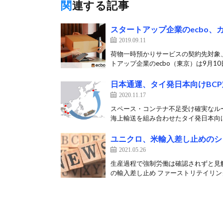
関連する記事
スタートアップ企業のecbo
2019.09.11
荷物一時預かりサービスの契約先対象
トアップ企業のecbo（東京）は9月10
日本通運、タイ発日本向けBC
2020.11.17
スペース・コンテナ不足受け確実なルー
海上輸送を組み合わせたタイ発日本向けの
ユニクロ、米輸入差し止めのシ
2021.05.26
生産過程で強制労働は確認されずと見
の輸入差し止め ファーストリテイリング