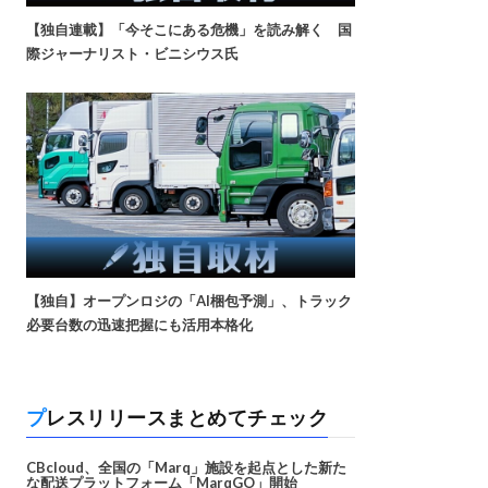
【独自連載】「今そこにある危機」を読み解く 国
際ジャーナリスト・ビニシウス氏
【独自】オープンロジの「AI梱包予測」、トラック
必要台数の迅速把握にも活用本格化
プレスリリースまとめてチェック
CBcloud、全国の「Marq」施設を起点とした新た
な配送プラットフォーム「MarqGO」開始